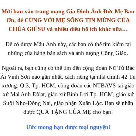
Mời bạn vào trang mạng Gia Đình Ảnh Đức Mẹ Ban
Ơn, để CÙNG VỚI MẸ SỐNG TIN MỪNG CỦA
CHÚA GIÊSU và nhiều điều bổ ích khác nữa…
Để có được Mẫu Ảnh này, các bạn có thể tìm kiếm tại
những cửa hàng bán sách và ảnh tượng Công Giáo.
Ngoài ra, bạn cũng có thể tìm đến cộng đoàn Nữ Tử Bác
Ái Vinh Sơn nào gần nhất, cách riêng tại nhà chính 42 Tú
xương, Q.3, Tp. HCM, cộng đoàn các NTBAVS tại giáo
xứ Mai Anh Đàlạt, giáo xứ Bình Lợi-Tp. HCM, giáo xứ
Suối Nho-Đồng Nai, giáo phận Xuân Lộc. Bạn sẽ nhận
được QUÀ TẶNG CỦA MẸ cho bạn!
Ước mong bạn được toại nguyện!