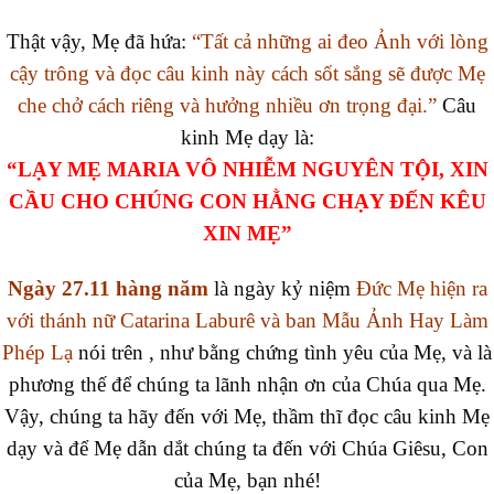
Thật vậy, Mẹ đã hứa:
“Tất cả những ai đeo Ảnh với lòng
cậy trông và đọc câu kinh này cách sốt sắng sẽ được Mẹ
che chở cách riêng và hưởng nhiều ơn trọng đại.”
Câu
kinh Mẹ dạy là:
“LẠY MẸ MARIA VÔ NHIỄM NGUYÊN TỘI, XIN
CẦU CHO CHÚNG CON HẰNG CHẠY ĐẾN KÊU
XIN MẸ”
Ngày 27.11 hàng năm
là ngày kỷ niệm
Đức Mẹ hiện ra
với thánh nữ Catarina Laburê và ban Mẫu Ảnh Hay Làm
Phép Lạ
nói trên , như bằng chứng tình yêu của Mẹ, và là
phương thế để chúng ta lãnh nhận ơn của Chúa qua Mẹ.
Vậy, chúng ta hãy đến với Mẹ, thầm thĩ đọc câu kinh Mẹ
dạy và để Mẹ dẫn dắt chúng ta đến với Chúa Giêsu, Con
của Mẹ, bạn nhé!