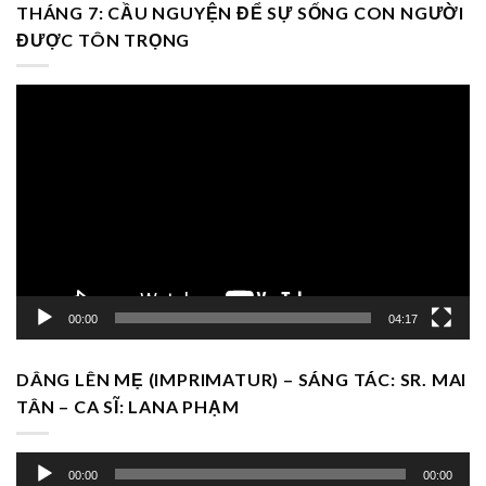
THÁNG 7: CẦU NGUYỆN ĐỂ SỰ SỐNG CON NGƯỜI
ĐƯỢC TÔN TRỌNG
Trình
chơi
Video
00:00
04:17
DÂNG LÊN MẸ (IMPRIMATUR) – SÁNG TÁC: SR. MAI
TÂN – CA SĨ: LANA PHẠM
Trình
00:00
00:00