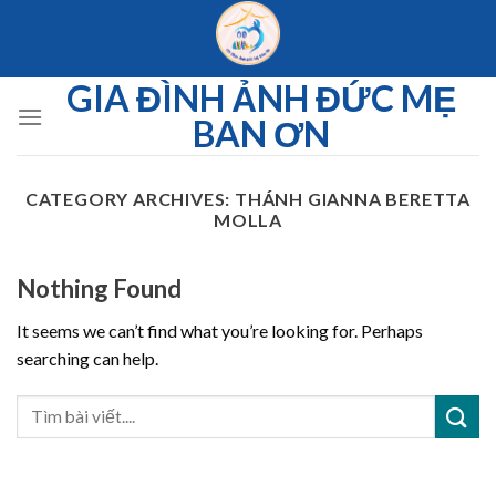
Skip
to
content
GIA ĐÌNH ẢNH ĐỨC MẸ
BAN ƠN
CATEGORY ARCHIVES:
THÁNH GIANNA BERETTA
MOLLA
Nothing Found
It seems we can’t find what you’re looking for. Perhaps
searching can help.