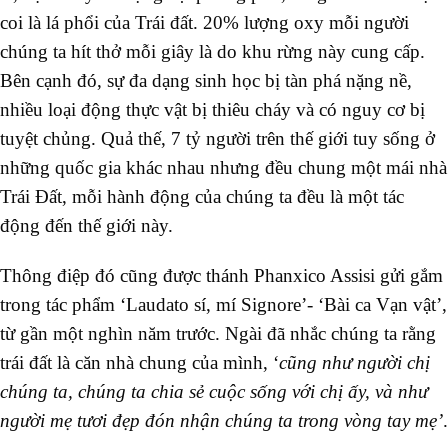
coi là lá phổi của Trái đất. 20% lượng oxy mỗi người
chúng ta hít thở mỗi giây là do khu rừng này cung cấp.
Bên cạnh đó, sự đa dạng sinh học bị tàn phá nặng nề,
nhiều loại động thực vật bị thiêu cháy và có nguy cơ bị
tuyệt chủng. Quả thế, 7 tỷ người trên thế giới tuy sống ở
những quốc gia khác nhau nhưng đều chung một mái nhà
Trái Đất, mỗi hành động của chúng ta đều là một tác
động đến thế giới này.
Thông điệp đó cũng được thánh Phanxico Assisi gửi gắm
trong tác phẩm ‘Laudato sí, mí Signore’- ‘Bài ca Vạn vật’,
từ gần một nghìn năm trước. Ngài đã nhắc chúng ta rằng
trái đất là căn nhà chung của mình, ‘
cũng như người chị
chúng ta, chúng ta chia sẻ cuộc sống với chị ấy, và như
người mẹ tươi đẹp đón nhận chúng ta trong vòng tay mẹ’
.