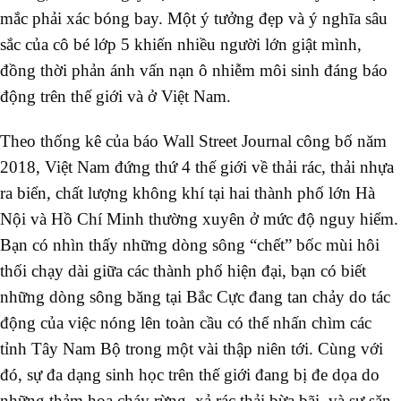
mắc phải xác bóng bay. Một ý tưởng đẹp và ý nghĩa sâu
sắc của cô bé lớp 5 khiến nhiều người lớn giật mình,
đồng thời phản ánh vấn nạn ô nhiễm môi sinh đáng báo
động trên thế giới và ở Việt Nam.
Theo thống kê của báo Wall Street Journal công bố năm
2018, Việt Nam đứng thứ 4 thế giới về thải rác, thải nhựa
ra biển, chất lượng không khí tại hai thành phố lớn Hà
Nội và Hồ Chí Minh thường xuyên ở mức độ nguy hiểm.
Bạn có nhìn thấy những dòng sông “chết” bốc mùi hôi
thối chạy dài giữa các thành phố hiện đại, bạn có biết
những dòng sông băng tại Bắc Cực đang tan chảy do tác
động của việc nóng lên toàn cầu có thể nhấn chìm các
tỉnh Tây Nam Bộ trong một vài thập niên tới. Cùng với
đó, sự đa dạng sinh học trên thế giới đang bị đe dọa do
những thảm họa cháy rừng, xả rác thải bừa bãi, và sự săn