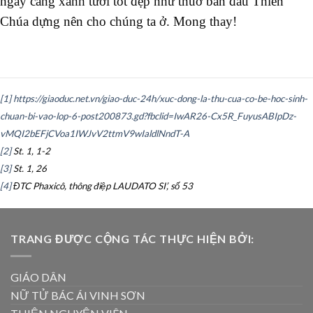
ngày càng xanh tươi tốt đẹp như thuở ban đầu Thiên
Chúa dựng nên cho chúng ta ở. Mong thay!
[1]
https://giaoduc.net.vn/giao-duc-24h/xuc-dong-la-thu-cua-co-be-hoc-sinh-
chuan-bi-vao-lop-6-post200873.gd?fbclid=IwAR26-Cx5R_FuyusABIpDz-
vMQI2bEFjCVoa1IWJvV2ttmV9wIaldlNndT-A
[2]
St. 1, 1-2
[3]
St. 1, 26
[4]
ĐTC Phaxicô, thông điệp LAUDATO SI’, số 53
TRANG ĐƯỢC CỘNG TÁC THỰC HIỆN BỞI:
GIÁO DÂN
NỮ TỬ BÁC ÁI VINH SƠN