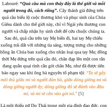
Labouré:
“
Quả cầu mà con thấy đây là thế giới và mỗi
người trong đó, cách riêng”
.
Cây thánh giá đứng trên
quả cầu biểu lộ cuộc thương khó và phục sinh của Chúa
Giêsu dành cho thế giới này, chỉ vì Ngài yêu thương con
người và chấp nhận hy sinh chết để cứu chuộc chúng ta.
Sau đó, quả cầu trên tay Mẹ biến đi, hai tay Mẹ chiếu
xuống trái đất với những tia sáng, tượng trưng cho những
hồng ân Chúa ban xuống cho nhân loại qua tay Mẹ; đồng
thời Mẹ đứng trên quả cầu đó, chân đạp lên một con rắn
đang quằn quại rình cắn gót chân Mẹ, như đã được tiên
báo ngay sau khi ông bà nguyên tổ phạm tội
: “
Ta sẽ gây
mối thù giữa mi và người đàn bà, giữa dòng giống mi và
dòng giống người ấy; dòng giống đó sẽ đánh vào đầu
mi, và mi sẽ cắn vào gót nó
.”
[5]
Là một thiếu nữ Do Thái trong một gia đình đạo đức, con