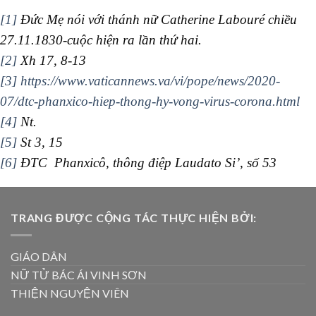
[1]
Đức Mẹ nói với thánh nữ Catherine Labouré chiều
27.11.1830-cuộc hiện ra lần thứ hai.
[2]
Xh 17, 8-13
[3]
https://www.vaticannews.va/vi/pope/news/2020-
07/dtc-phanxico-hiep-thong-hy-vong-virus-corona.html
[4]
Nt.
[5]
St 3, 15
[6]
ĐTC Phanxicô, thông điệp Laudato Si’, số 53
TRANG ĐƯỢC CỘNG TÁC THỰC HIỆN BỞI:
GIÁO DÂN
NỮ TỬ BÁC ÁI VINH SƠN
THIỆN NGUYỆN VIÊN