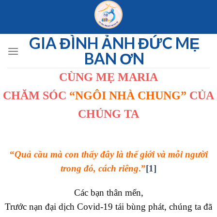
Skip
to
content
GIA ĐÌNH ẢNH ĐỨC MẸ
BAN ƠN
CÙNG MẸ MARIA
CHĂM SÓC
“
NGÔI NHÀ CHUNG
”
CỦA
CHÚNG TA
“
Quả cầu mà con thấy đây là thế giới và mỗi người
trong đó, cách riêng
.”
[1]
Các bạn thân mến,
Trước nạn đại dịch Covid-19 tái bùng phát, chúng ta đã