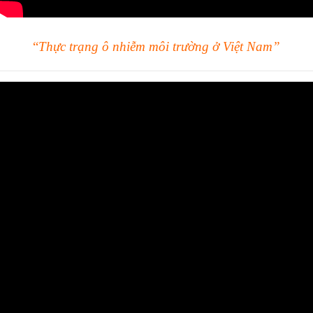
“
Thực trạng ô nhiễm môi trường ở Việt Nam”