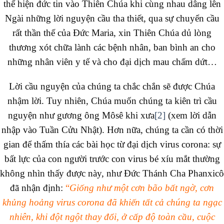
thể hiện đức tin vào Thiên Chúa khi cùng nhau dâng lên
Ngài những lời nguyện cầu tha thiết, qua sự chuyển cầu
rất thần thế của Đức Maria, xin Thiên Chúa dủ lòng
thương xót chữa lành các bệnh nhân, ban bình an cho
những nhân viên y tế và cho đại dịch mau chấm dứt…
Lời cầu nguyện của chúng ta chắc chắn sẽ được Chúa
nhậm lời. Tuy nhiên, Chúa muốn chúng ta kiên trì cầu
nguyện như gương ông Môsê khi xưa
[2]
(xem lời dẫn
nhập vào Tuần Cửu Nhật). Hơn nữa, chúng ta cần có thời
gian để thấm thía các bài học từ đại dịch virus corona: sự
bất lực của con người trước con virus bé xíu mắt thường
không nhìn thấy được này, như Đức Thánh Cha Phanxicô
đã nhận định:
“
Giống như một cơn bão bất ngờ, cơn
khủng hoảng virus corona đã khiến tất cả chúng ta ngạc
nhiên, khi đột ngột thay đổi, ở cấp độ toàn cầu, cuộc