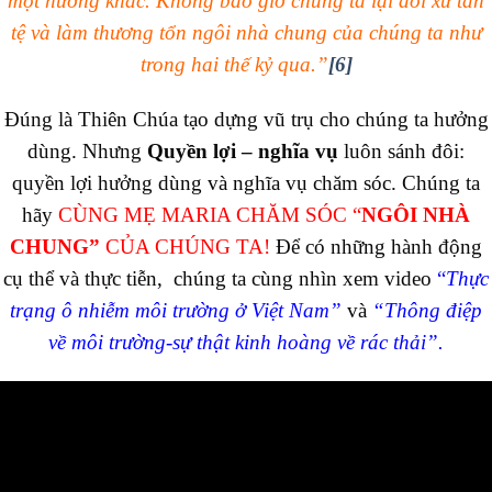
một hướng khác. Không bao giờ chúng ta lại đối xử tàn
tệ và làm thương tổn ngôi nhà chung của chúng ta như
trong hai thế kỷ qua
.”
[6]
Đúng là Thiên Chúa tạo dựng vũ trụ cho chúng ta hưởng
dùng. Nhưng
Quyền lợi – nghĩa vụ
luôn sánh đôi:
quyền lợi hưởng dùng và nghĩa vụ chăm sóc. Chúng ta
hãy
CÙNG MẸ MARIA CHĂM SÓC “
NGÔI NHÀ
CHUNG”
CỦA CHÚNG TA!
Để có những hành động
cụ thể và thực tiễn, chúng ta cùng nhìn xem video
“
Thực
trạng ô nhiễm môi trường ở Việt Nam”
và
“Thông điệp
về môi trường-sự thật kinh hoàng về rác thải”.