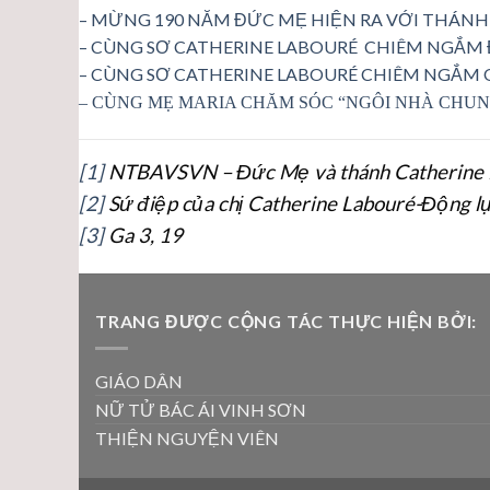
– MỪNG 190 NĂM ĐỨC MẸ HIỆN RA VỚI THÁNH 
– CÙNG SƠ CATHERINE LABOURÉ CHIÊM NGẮM
– CÙNG SƠ CATHERINE LABOURÉ CHIÊM NGẮM Q
– CÙNG MẸ MARIA CHĂM SÓC “NGÔI NHÀ CHUNG”
[1]
NTBAVSVN – Đức Mẹ và thánh Catherine L
[2]
Sứ điệp của chị Catherine Labouré-Động lự
[3]
Ga 3, 19
TRANG ĐƯỢC CỘNG TÁC THỰC HIỆN BỞI:
GIÁO DÂN
NỮ TỬ BÁC ÁI VINH SƠN
THIỆN NGUYỆN VIÊN