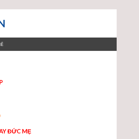
N
HỂ
P
0
AY ĐỨC MẸ