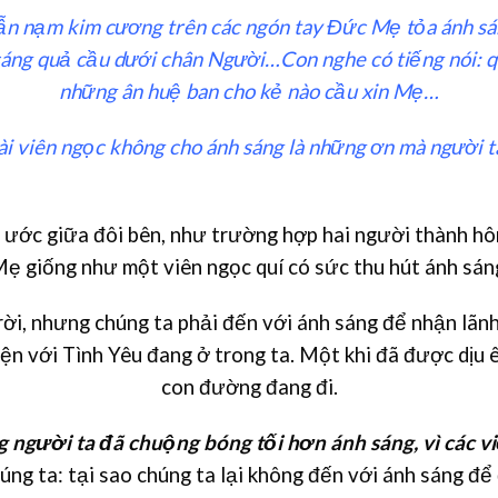
ẫn nạm kim cương trên các ngón tay Đức Mẹ tỏa ánh sán
áng quả cầu dưới chân Người…Con nghe có tiếng nói: quả
những ân huệ ban cho kẻ nào cầu xin Mẹ…
ài viên ngọc không cho ánh sáng là những ơn mà người t
ước giữa đôi bên, như trường hợp hai người thành hô
Mẹ giống như một viên ngọc quí có sức thu hút ánh sán
ời, nhưng chúng ta phải đến với ánh sáng để nhận lãnh
iện với Tình Yêu đang ở trong ta. Một khi đã được dịu ê
con đường đang đi.
 người ta đã chuộng bóng tối hơn ánh sáng, vì các v
úng ta: tại sao chúng ta lại không đến với ánh sáng đ