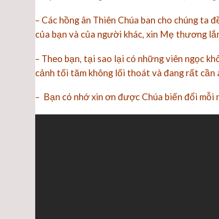
– Các hồng ân Thiên Chúa ban cho chúng ta 
của bạn và của người khác, xin Mẹ thương lắ
– Theo bạn, tại sao lại có những viên ngọc 
cảnh tối tăm không lối thoát và đang rất cầ
– Bạn có nhớ xin ơn được Chúa biến đổi mỗi