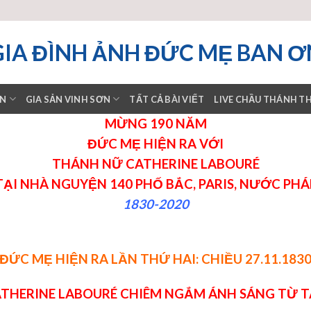
GIA ĐÌNH ẢNH ĐỨC MẸ BAN Ơ
ƠN
GIA SẢN VINH SƠN
TẤT CẢ BÀI VIẾT
LIVE CHẦU THÁNH T
MỪNG 190 NĂM
ĐỨC MẸ HIỆN RA VỚI
THÁNH NỮ CATHERINE LABOURÉ
TẠI NHÀ NGUYỆN 140 PHỐ BẮC, PARIS, NƯỚC PHÁ
1830-2020
ĐỨC MẸ HIỆN RA LẦN THỨ HAI: CHIỀU 27.11.183
THERINE LABOURÉ CHIÊM NGẮM ÁNH SÁNG TỪ T