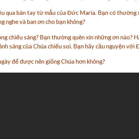
đều qua bàn tay từ mẫu của Đức Maria. Bạn có thường
ng nghe và ban ơn cho bạn không?
không chiếu sáng? Bạn thường quên xin những ơn nào? 
n ánh sáng của Chúa chiếu soi. Bạn hãy cầu nguyện vớ
 ngày để được nên giống Chúa hơn không?