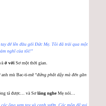
tay để lên đầu gối Đức Mẹ. Tôi đã trải qua một
cảm nghĩ của tôi!”
và
ở với
Sơ một thời gian.
 anh mù Bac-ti-mê “
đứng phắt dậy mà đến gần
không tả được… và Sơ
lắng nghe
Mẹ nói…
 các ông xem tay và cạnh sườn. Các môn đệ vui