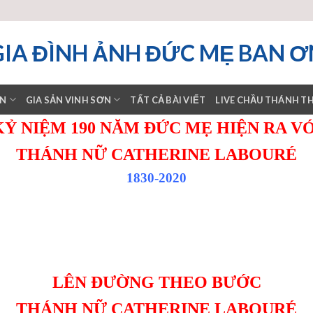
GIA ĐÌNH ẢNH ĐỨC MẸ BAN Ơ
ƠN
GIA SẢN VINH SƠN
TẤT CẢ BÀI VIẾT
LIVE CHẦU THÁNH T
KỶ NIỆM 190 NĂM ĐỨC MẸ HIỆN RA VỚ
THÁNH NỮ CATHERINE LABOURÉ
1830-2020
LÊN ĐƯỜNG THEO BƯỚC
THÁNH NỮ CATHERINE LABOURÉ