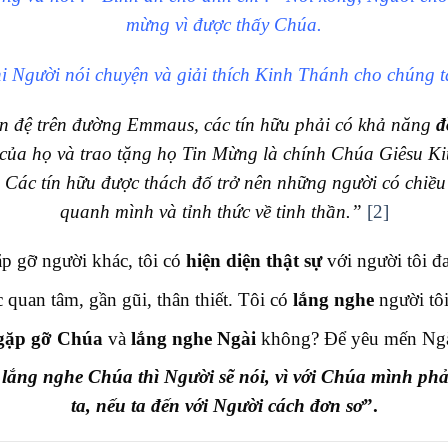
mừng vì được thấy Chúa.
 Người nói chuyện và giải thích Kinh Thánh cho chúng t
n đệ trên đường Emmaus, các tín hữu phải có khả năng
đ
của họ và trao tặng họ Tin Mừng là chính Chúa Giêsu Ki
ết. Các tín hữu được thách đố trở nên những người có chiều
quanh mình và tỉnh thức về tinh thần.”
[2]
p gỡ người khác, tôi có
hiện diện thật sự
với người tôi đ
 quan tâm, gần gũi, thân thiết. Tôi có
lắng nghe
người tôi
gặp gỡ Chúa
và
lắng nghe Ngài
không? Để yêu mến Ngài
 lắng nghe Chúa thì Người sẽ nói, vì với Chúa mình ph
ta, nếu ta đến với Người cách đơn sơ
”.