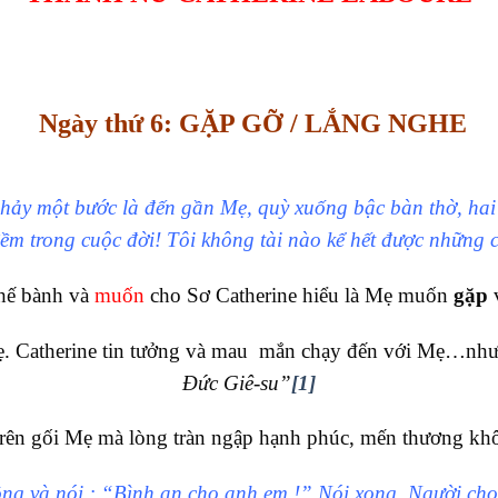
Ngày thứ 6: GẶP GỠ / LẮNG NGHE
hảy một bước là đến gần Mẹ, quỳ xuống bậc bàn thờ, hai 
đềm trong cuộc đời! Tôi không tài nào kể hết được những 
ghế bành và
muốn
cho Sơ Catherine hiểu là Mẹ muốn
gặp
ẹ. Catherine tin tưởng và mau mắn chạy đến với Mẹ…như
Đức Giê-su”
[1]
ặt trên gối Mẹ mà lòng tràn ngập hạnh phúc, mến thương 
ông và nói : “Bình an cho anh em !” Nói xong, Người cho