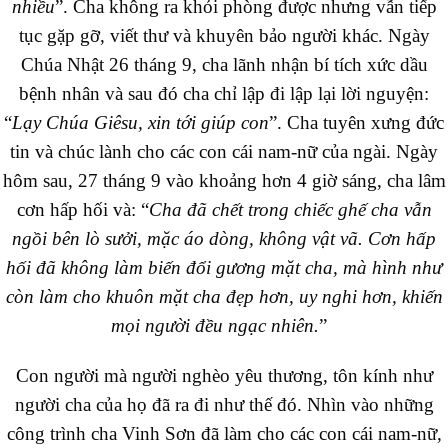
nhiều
”. Cha không ra khỏi phòng được nhưng vẫn tiếp
tục gặp gỡ, viết thư và khuyên bảo người khác. Ngày
Chúa Nhật 26 tháng 9, cha lãnh nhận bí tích xức dầu
bệnh nhân và sau đó cha chỉ lập đi lập lại lời nguyện:
“
Lạy Chúa Giêsu, xin tới giúp con
”. Cha tuyên xưng đức
tin và chúc lành cho các con cái nam-nữ của ngài. Ngày
hôm sau, 27 tháng 9 vào khoảng hơn 4 giờ sáng, cha lâm
cơn hấp hối và: “
Cha đã chết trong chiếc ghế cha vẫn
ngồi bên lò sưởi, mặc áo dòng, không vật vã. Cơn hấp
hối đã không làm biến đổi gương mặt cha, mà hình như
còn làm cho khuôn mặt cha đẹp hơn, uy nghi hơn, khiến
mọi người đều ngạc nhiên.
”
Con người mà người nghèo yêu thương, tôn kính như
người cha của họ đã ra đi như thế đó. Nhìn vào những
công trình cha Vinh Sơn đã làm cho các con cái nam-nữ,