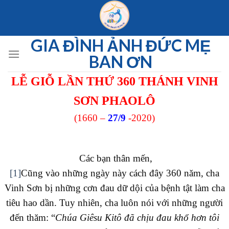
Skip
to
content
GIA ĐÌNH ẢNH ĐỨC MẸ
BAN ƠN
LỄ GIỖ LẦN THỨ 360 THÁNH VINH
SƠN PHAOLÔ
(1660 –
27/9
-2020)
Các bạn thân mến,
[1]
Cũng vào những ngày này cách đây 360 năm, cha
Vinh Sơn bị những cơn đau dữ dội của bệnh tật làm cha
tiêu hao dần. Tuy nhiên, cha luôn nói với những người
đến thăm: “
Chúa Giêsu Kitô đã chịu đau khổ hơn tôi