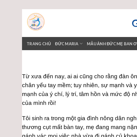
Skip
to
content
TRANG CHỦ
ĐỨC MARIA
MẪU ẢNH ĐỨC MẸ BAN 
Từ xưa đến nay, ai ai cũng cho rằng đàn ôn
chân yếu tay mềm; tuy nhiên, sự mạnh và y
mạnh của ý chí, lý trí, tâm hồn và mức độ 
của mình rồi!
Tôi sinh ra trong một gia đình nông dân ngh
thương cụt mất bàn tay, mẹ đang mang nặng 
gánh vác mọi việc nhà vừa đi gánh củ khoai