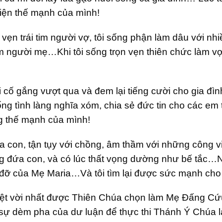
hiện thế mạnh của mình!
n vẹn trái tim người vợ, tôi sống phận làm dâu với n
 tim người mẹ…Khi tôi sống trọn vẹn thiên chức làm v
 cố gắng vượt qua và đem lại tiếng cười cho gia đình
sống tình làng nghĩa xóm, chia sẻ đức tin cho các em
g thế mạnh của mình!
ứa con, tận tụy với chồng, âm thầm với những công vi
ững đứa con, và có lúc thất vọng dường như bế tắc…
đỡ của Mẹ Maria…Và tôi tìm lại được sức mạnh cho
ệt vời nhất được Thiên Chúa chọn làm Mẹ Đấng Cứu
sự dèm pha của dư luận để thực thi Thánh Ý Chúa 