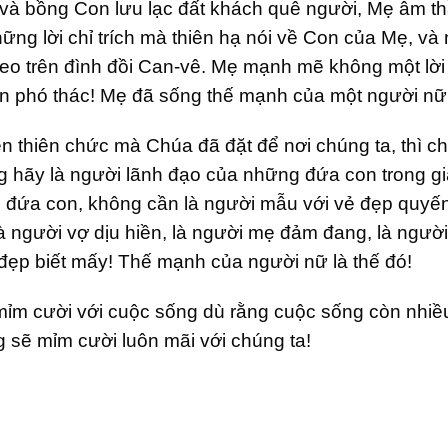
h và bồng Con lưu lạc đất khách quê người, Mẹ âm 
ng lời chỉ trích mà thiên hạ nói về Con của Mẹ, và
reo trên đình đồi Can-vê. Mẹ mạnh mẽ không một lời
in phó thác! Mẹ đã sống thế mạnh của một người nữ
ẹn thiên chức mà Chúa đã đặt để nơi chúng ta, thì 
hãy là người lãnh đạo của những đứa con trong gia
 đứa con, không cần là người mẫu với vẻ đẹp quyế
là người vợ dịu hiền, là người mẹ đảm đang, là ngườ
i đẹp biết mấy! Thế mạnh của người nữ là thế đó!
ỉm cười với cuộc sống dù rằng cuộc sống còn nhiều
 sẽ mỉm cười luôn mãi với chúng ta!