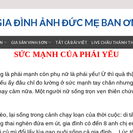
GIA ĐÌNH ẢNH ĐỨC MẸ BAN Ơ
ƠN
GIA SẢN VINH SƠN
TẤT CẢ BÀI VIẾT
LIVE CHẦU THÁNH T
SỨC MẠNH CỦA PHÁI YẾU
g là phái mạnh còn phụ nữ là phái yếu! Ừ thì quả t
ếu ấy đâu chỉ đo lường ở sức mạnh tay chân nhưng t
nhạy cảm nữa. Một người nữ sống trọn vẹn thiên chứ
èo, lại sống trong cảnh chạy loạn của thời cuộc: di 
thai nghén đứa em út, gia đình có đến 8 anh chị em. 
 củ mì đổi lấy lúa gạo nuôi sống cả gia đình… Lúc t