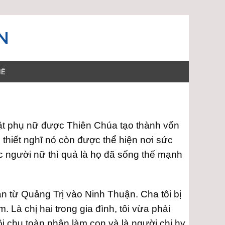
N
HỂ
hật phụ nữ được Thiên Chúa tạo thành vốn
hiết nghĩ nó còn được thể hiện nơi sức
c người nữ thì quả là họ đã sống thế mạnh
tản từ Quảng Trị vào Ninh Thuận. Cha tôi bị
Là chị hai trong gia đình, tôi vừa phải
ôi chu toàn phận làm con và là người chị hy