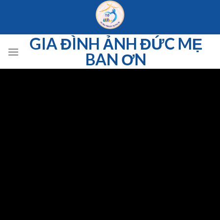
Skip
to
content
GIA ĐÌNH ẢNH ĐỨC MẸ
BAN ƠN