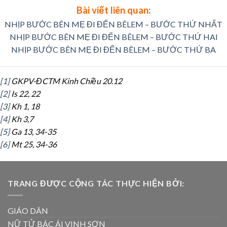
Bài viết liên quan:
NHỊP BƯỚC BÊN MẸ ĐI ĐẾN BÊLEM – BƯỚC THỨ NHẤT
NHỊP BƯỚC BÊN MẸ ĐI ĐẾN BÊLEM – BƯỚC THỨ HAI
NHỊP BƯỚC BÊN MẸ ĐI ĐẾN BÊLEM – BƯỚC THỨ BA
[1]
GKPV-ĐCTM Kinh Chiều 20.12
[2]
Is 22, 22
[3]
Kh 1, 18
[4]
Kh 3,7
[5]
Ga 13, 34-35
[6]
Mt 25, 34-36
TRANG ĐƯỢC CỘNG TÁC THỰC HIỆN BỞI:
GIÁO DÂN
NỮ TỬ BÁC ÁI VINH SƠN