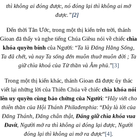
thì không ai đóng được, nó đóng lại thì không ai mở
được.”
[2]
Đến thời Tân Ước, trong một thị kiến trên trời, thánh
Gioan đã thấy và nghe tiếng Chúa Giêsu nói về chiếc
chìa
khóa quyền bính
của Người: “
Ta là Đấng Hằng Sống,
Ta đã chết, và nay Ta sống đến muôn thuở muôn đời ; Ta
giữ chìa khoá của Tử thần và Âm phủ
.”
[3]
Trong một thị kiến khác, thánh Gioan đã được ủy thác
viết lại những lời của Thiên Chúa về chiếc
chìa khóa nói
lên uy quyền cùng bảo chứng của Người
: “
Hãy viết cho
thiên thần của Hội Thánh Philađenphia
: “
Ðây là lời của
Ðấng Thánh, Ðấng chân thật,
Ðấng giữ chìa khóa vua
Ðavít
, Người mở ra thì không ai đóng lại được, Người
đóng lại thì không ai mở ra được
“
[4]
.