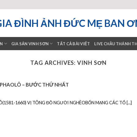
GIA ĐÌNH ẢNH ĐỨC MẸ BAN Ơ
ƠN
GIA SẢN VINH SƠN
TẤT CẢ BÀI VIẾT
LIVE CHẦU THÁNH T
TAG ARCHIVES:
VINH SƠN
 PHAOLÔ – BƯỚC THỨ NHẤT
1581-1660) VỊ TÔNG ĐỒ NGƯỜI NGHÈOBỔN MẠNG CÁC TỔ [...]