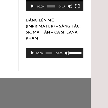
00:00
04:17
DÂNG LÊN MẸ
(IMPRIMATUR) – SÁNG TÁC:
SR. MAI TÂN – CA SĨ: LANA
PHẠM
Trình
Sử
00:00
00:00
chơi
dụng
Audio
các
phím
mũi
tên
Lên/Xuống
để
tăng
hoặc