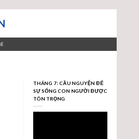
N
HỂ
THÁNG 7: CẦU NGUYỆN ĐỂ
SỰ SỐNG CON NGƯỜI ĐƯỢC
TÔN TRỌNG
Trình
chơi
Video