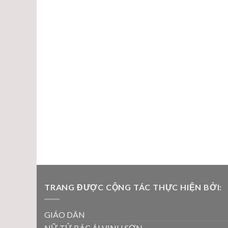
TRANG ĐƯỢC CỘNG TÁC THỰC HIỆN BỞI:
GIÁO DÂN
NỮ TỬ BÁC ÁI VINH SƠN