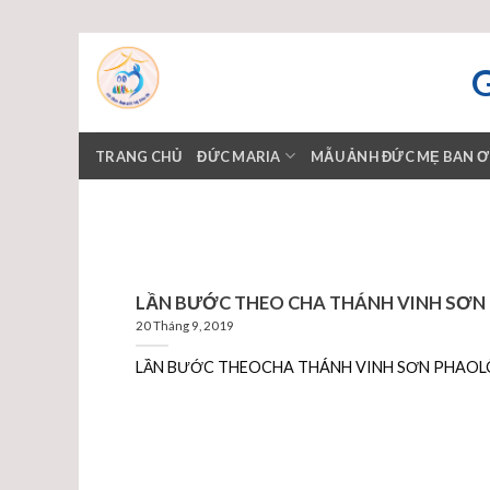
Skip
to
content
TRANG CHỦ
ĐỨC MARIA
MẪU ẢNH ĐỨC MẸ BAN 
LẦN BƯỚC THEO CHA THÁNH VINH SƠN
20 Tháng 9, 2019
LẦN BƯỚC THEOCHA THÁNH VINH SƠN PHAOLÔ(