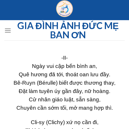
Skip
to
content
GIA ĐÌNH ẢNH ĐỨC MẸ
BAN ƠN
-II-
Ngày vui cập bến bình an,
Quê hương đã tới, thoát oan lưu đầy.
Bê-Ruyn (Bérulle) biết được thương thay,
Đặt làm tuyên úy gần đây, nữ hoàng.
Cử nhân giáo luật, sẵn sàng,
Chuyên cần sớm tối, mở mang hợp thì.
Cli-sy (Clichy) xứ nọ cần đi,