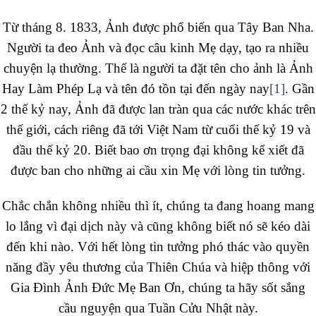
Từ tháng 8. 1833, Ảnh được phổ biến qua Tây Ban Nha.
Người ta đeo Ảnh và đọc câu kinh Mẹ dạy, tạo ra nhiều
chuyện lạ thường. Thế là người ta đặt tên cho ảnh là Ảnh
Hay Làm Phép Lạ và tên đó tồn tại đến ngày nay
[1]
. Gần
2 thế kỷ nay, Ảnh đã được lan tràn qua các nước khác trên
thế giới, cách riêng đã tới Việt Nam từ cuối thế kỷ 19 và
đầu thế kỷ 20. Biết bao ơn trọng đại không kể xiết đã
được ban cho những ai cầu xin Mẹ với lòng tin tưởng.
Chắc chắn không nhiều thì ít, chúng ta đang hoang mang
lo lắng vì đại dịch này và cũng không biết nó sẽ kéo dài
đến khi nào. Với hết lòng tin tưởng phó thác vào quyền
năng đầy yêu thương của Thiên Chúa và hiệp thông với
Gia Đình Ảnh Đức Mẹ Ban Ơn, chúng ta hãy sốt sắng
cầu nguyện qua Tuần Cửu Nhật này.