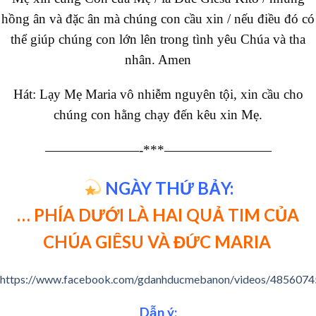
hồng ân và đặc ân mà chúng con cầu xin / nếu điều đó có
thể giúp chúng con lớn lên trong tình yêu Chúa và tha
nhân. Amen
Hát: Lạy Mẹ Maria vô nhiễm nguyên tội, xin cầu cho
chúng con hằng chạy đến kêu xin Mẹ.
———————-***————————
NGÀY THỨ BẢY:
… PHÍA DƯỚI LÀ HAI QUẢ TIM CỦA
CHÚA GIÊSU VÀ ĐỨC MARIA
https://www.facebook.com/gdanhducmebanon/videos/485607
Dẫn ý: