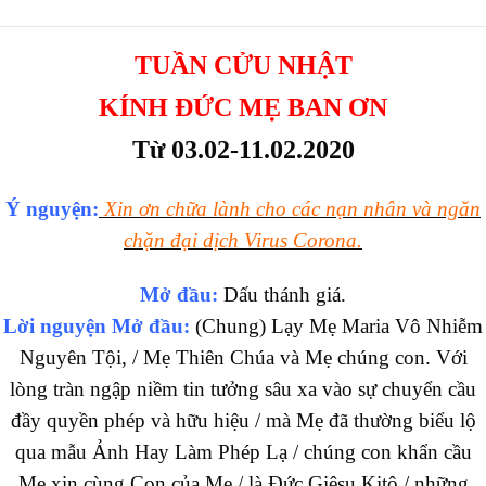
TUẦN CỬU NHẬT
KÍNH ĐỨC MẸ BAN ƠN
Từ 03.02-11.02.2020
Ý nguyện:
Xin ơn chữa lành cho các nạn nhân và ngăn
chặn đại dịch Virus Corona.
Mở đầu:
Dấu thánh giá.
Lời nguyện Mở đầu:
(Chung) Lạy Mẹ Maria Vô Nhiễm
Nguyên Tội, / Mẹ Thiên Chúa và Mẹ chúng con. Với
lòng tràn ngập niềm tin tưởng sâu xa vào sự chuyển cầu
đầy quyền phép và hữu hiệu / mà Mẹ đã thường biểu lộ
qua mẫu Ảnh Hay Làm Phép Lạ / chúng con khẩn cầu
Mẹ xin cùng Con của Mẹ / là Đức Giêsu Kitô / những