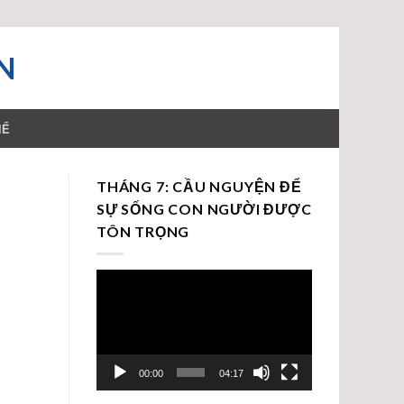
N
HỂ
THÁNG 7: CẦU NGUYỆN ĐỂ
SỰ SỐNG CON NGƯỜI ĐƯỢC
TÔN TRỌNG
Trình
chơi
Video
00:00
04:17