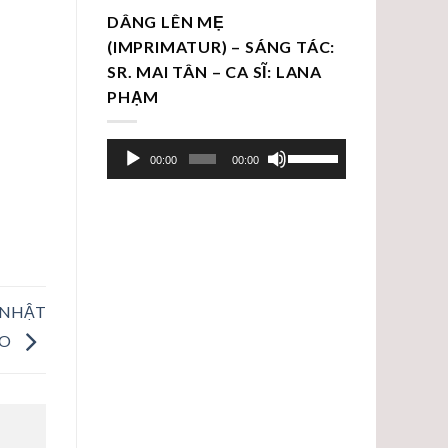
DÂNG LÊN MẸ
(IMPRIMATUR) – SÁNG TÁC:
SR. MAI TÂN – CA SĨ: LANA
PHẠM
Trình
Sử
00:00
00:00
chơi
dụng
Audio
các
phím
mũi
tên
Lên/Xuống
 NHẬT
để
ẠO
tăng
hoặc
giảm
âm