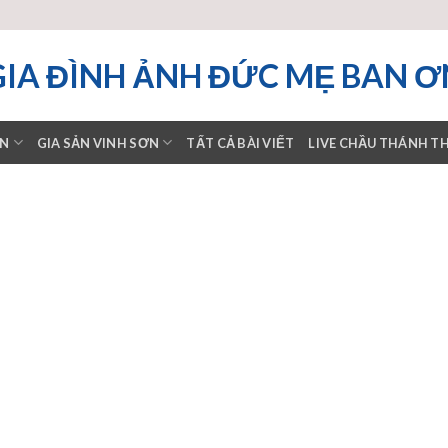
GIA ĐÌNH ẢNH ĐỨC MẸ BAN Ơ
ƠN
GIA SẢN VINH SƠN
TẤT CẢ BÀI VIẾT
LIVE CHẦU THÁNH T