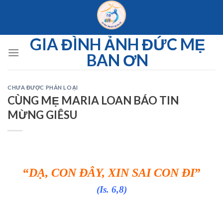
Skip
to
content
GIA ĐÌNH ẢNH ĐỨC MẸ
BAN ƠN
CHƯA ĐƯỢC PHÂN LOẠI
CÙNG MẸ MARIA LOAN BÁO TIN
MỪNG GIÊSU
“
DẠ, CON ĐÂY, XIN SAI CON ĐI
”
(Is. 6,8)