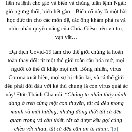
liền ra lệnh cho gió và biển và chúng tuân lệnh Ngài:
gió ngưng thổi, biển hết gào…Biến cố này là một bài
học đức tin cho các môn đệ, các ông khám phá ra và
nhìn nhận quyền năng của Chúa Giêsu trên vũ trụ,
vạn vật…
Đại dịch Covid-19 làm cho thế giới chúng ta hoàn
toàn thay đổi: từ một thế giới toàn cầu hóa mở, mọi
người có thể đi khắp mọi nơi. Bỗng nhiên, virus
Corona xuất hiện, mọi sự bị chặn lại, và cả thế giới
đều phải đối đầu với kẻ thù chung là con virus quái ác
này! Đức Thánh Cha nói: “
Chúng ta nhận thấy mình
đang ở trên cùng một con thuyền, tất cả đều mong
manh và mất hướng, nhưng đồng thời tất cả đều
quan trọng và cần thiết, tất cả được kêu gọi cùng
chèo với nhau, tất cả đều cần an ủi nhau.
”
[5]