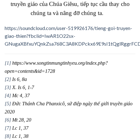
truyền giáo của Chúa Giêsu, tiếp tục cầu thay cho
chúng ta và nâng đỡ chúng ta.
https://soundcloud.com/user-519926176/tieng-goi-truyen-
giao-thien?fbclid=IwAR1O22sx-
GNugaXBfxuYQnkZsa768C3A8KDPckx69E9sI1tQglRggrFC
[1]
https://www.songtinmungtinhyeu.org/index.php?
open=contents&id=1728
[2]
Is 6, 8a
[3]
X. Is 6, 1-7
[4]
Mc 4, 37
[5]
Đức Thánh Cha Phanxicô, sứ điệp ngày thế giới truyền giáo
2020
[6]
Mt 28, 20
[7]
Lc 1, 37
[8]
Lc 1, 38