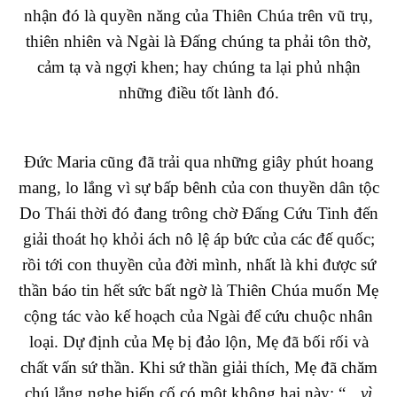
nhận đó là quyền năng của Thiên Chúa trên vũ trụ,
thiên nhiên và Ngài là Đấng chúng ta phải tôn thờ,
cảm tạ và ngợi khen; hay chúng ta lại phủ nhận
những điều tốt lành đó.
Đức Maria cũng đã trải qua những giây phút hoang
mang, lo lắng vì sự bấp bênh của con thuyền dân tộc
Do Thái thời đó đang trông chờ Đấng Cứu Tinh đến
giải thoát họ khỏi ách nô lệ áp bức của các đế quốc;
rồi tới con thuyền của đời mình, nhất là khi được sứ
thần báo tin hết sức bất ngờ là Thiên Chúa muốn Mẹ
cộng tác vào kế hoạch của Ngài để cứu chuộc nhân
loại. Dự định của Mẹ bị đảo lộn, Mẹ đã bối rối và
chất vấn sứ thần. Khi sứ thần giải thích, Mẹ đã chăm
chú lắng nghe biến cố có một không hai này: “
…vì