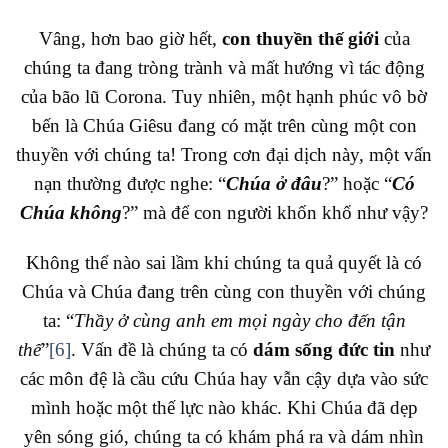
Vâng, hơn bao giờ hết,
con thuyền thế giới
của
chúng ta đang tròng trành và mất hướng vì tác động
của bão lũ Corona. Tuy nhiên, một hạnh phúc vô bờ
bến là Chúa Giêsu đang có mặt trên cùng một con
thuyền với chúng ta! Trong cơn đại dịch này, một vấn
nạn thường được nghe: “
Chúa ở đâu
?” hoặc “
Có
Chúa không
?” mà để con người khốn khổ như vậy?
Không thể nào sai lầm khi chúng ta quả quyết là có
Chúa và Chúa đang trên cùng con thuyền với chúng
ta: “
Thầy ở cùng anh em mọi ngày cho đến tận
thế
”
[6]
. Vấn đề là chúng ta có
dám sống đức tin
như
các môn đệ là cầu cứu Chúa hay vẫn cậy dựa vào sức
mình hoặc một thế lực nào khác. Khi Chúa đã dẹp
yên sóng gió, chúng ta có khám phá ra và dám nhìn