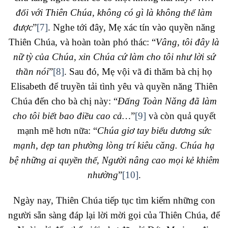
đối với Thiên Chúa, không có gì là không thể làm
được
”
[7]
. Nghe tới đây, Mẹ xác tín vào quyền năng
Thiên Chúa, và hoàn toàn phó thác: “
Vâng, tôi đây là
nữ tỳ của Chúa, xin Chúa cứ làm cho tôi như lời sứ
thần nói
”
[8]
. Sau đó, Mẹ vội vã đi thăm bà chị họ
Elisabeth để truyền tải tình yêu và quyền năng Thiên
Chúa đến cho bà chị này: “
Đấng Toàn Năng đã làm
cho tôi biết bao điều cao cả…
”
[9]
và còn quả quyết
mạnh mẽ hơn nữa: “
Chúa giơ tay biểu dương sức
mạnh, dẹp tan phường lòng trí kiêu căng. Chúa hạ
bệ những ai quyền thế, Người nâng cao mọi kẻ khiêm
nhường
”
[10]
.
Ngày nay, Thiên Chúa tiếp tục tìm kiếm những con
người sẵn sàng đáp lại lời mời gọi của Thiên Chúa, để