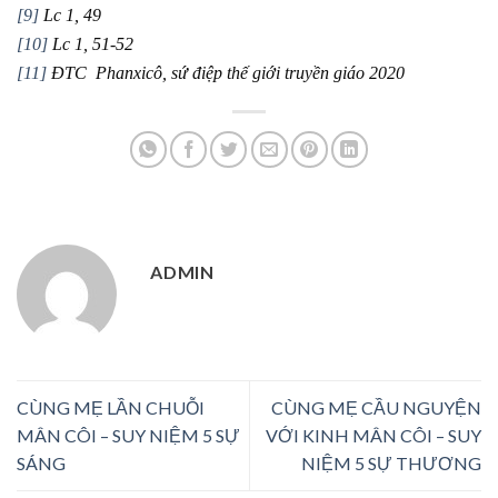
[9]
Lc 1, 49
[10]
Lc 1, 51-52
[11]
ĐTC Phanxicô, sứ điệp thế giới truyền giáo 2020
ADMIN
CÙNG MẸ LẦN CHUỖI
CÙNG MẸ CẦU NGUYỆN
MÂN CÔI – SUY NIỆM 5 SỰ
VỚI KINH MÂN CÔI – SUY
SÁNG
NIỆM 5 SỰ THƯƠNG