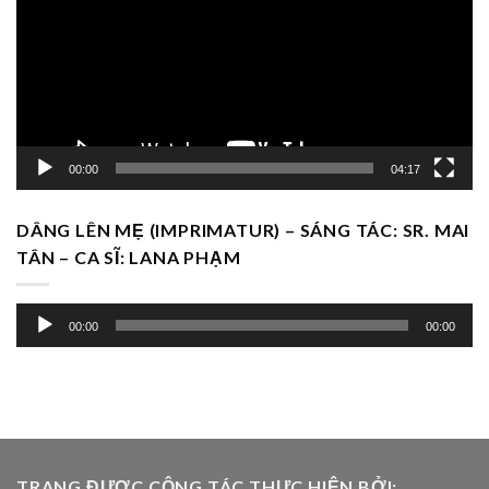
Video
00:00
04:17
DÂNG LÊN MẸ (IMPRIMATUR) – SÁNG TÁC: SR. MAI
TÂN – CA SĨ: LANA PHẠM
Trình
00:00
00:00
chơi
Audio
TRANG ĐƯỢC CỘNG TÁC THỰC HIỆN BỞI: