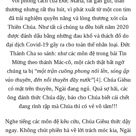
với phong cách của Đức Maria, rất gần gũi, thân
thương nhưng rất thu hút, vì phát xuất từ một con tim
đã trải nghiệm quyền năng và lòng thương xót của
Thiên Chúa. Như tất cả chúng ta đều biết năm 2020
được đánh dấu bằng những đau khổ và thách đố do
đại dịch Covid-19 gây ra cho toàn thể nhân loại. Đức
Thánh Cha so sánh: như các môn đệ trong bài Tin
Mừng theo thánh Mác-cô, một cách thật bất ngờ
chúng ta bị “
một trận cuồng phong nổi lên, sóng ập
vào thuyền, đến nỗi thuyền đầy nước
”
[4]
. Chúa Giêsu
có mặt trên thuyền, Ngài đang ngủ. Quá sợ hãi, các
ông đánh thức Chúa dậy, báo cho Chúa biết cái chết
đang rình rập mà Chúa thì có vẻ vô tâm!!!
Nghe tiếng các môn đệ kêu cứu, Chúa Giêsu thức dậy
ngay. Không chút phiền hà về lời trách móc kia, Ngài