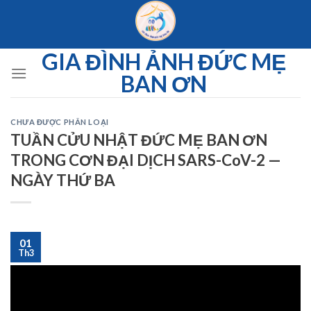
Skip
to
content
GIA ĐÌNH ẢNH ĐỨC MẸ
BAN ƠN
CHƯA ĐƯỢC PHÂN LOẠI
TUẦN CỬU NHẬT ĐỨC MẸ BAN ƠN
TRONG CƠN ĐẠI DỊCH SARS-CoV-2 —
NGÀY THỨ BA
01
Th3