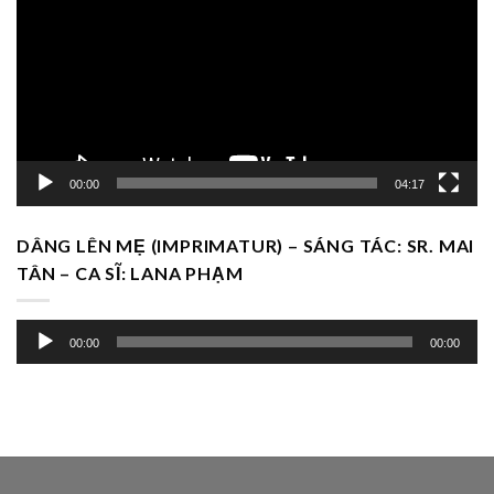
Video
00:00
04:17
DÂNG LÊN MẸ (IMPRIMATUR) – SÁNG TÁC: SR. MAI
TÂN – CA SĨ: LANA PHẠM
Trình
00:00
00:00
chơi
Audio