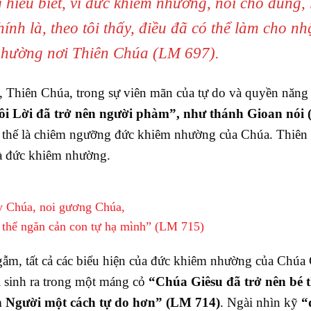
hiểu biết, vì đức khiêm nhường, nói cho đúng, 
hính là, theo tôi thấy, điều đã có thể làm cho n
nhường nơi Thiên Chúa (LM 697).
, Thiên Chúa, trong sự viên mãn của tự do và quyền năng
i Lời đã trở nên người phàm”, như thánh Gioan nói 
ư thế là chiêm ngưỡng đức khiêm nhường của Chúa. Thiên
à đức khiêm nhường.
y Chúa, noi gương Chúa,
ó thể ngăn cản con tự hạ mình” (LM 715)
ẫm, tất cả các biểu hiện của đức khiêm nhường của Chúa 
i sinh ra trong một máng cỏ
“Chúa Giêsu đã trở nên bé 
ận Người một cách tự do hơn” (LM 714)
. Ngài nhìn kỹ
“