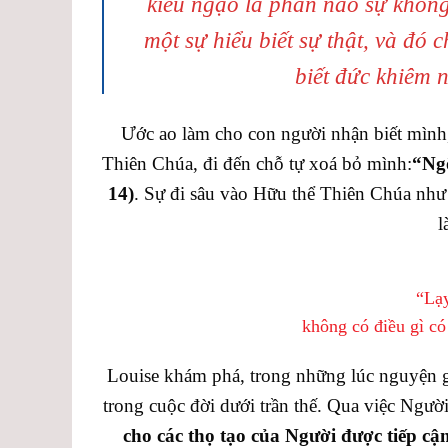
kiêu ngạo là phần nào sự không 
một sự hiểu biết sự thật, và đó c
biết đức khiêm 
Ước ao làm cho con người nhận biết mình
Thiên Chúa, đi đến chỗ tự xoá bỏ mình:
“Ngô
14)
. Sự đi sâu vào Hữu thể Thiên Chúa nh
l
“Lạ
không có điều gì c
Louise khám phá, trong những lúc nguyện g
trong cuộc đời dưới trần thế. Qua việc Ngườ
cho các thọ tạo của Người được tiếp c