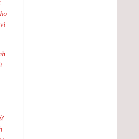
t
cho
vi
nh
t
từ
h