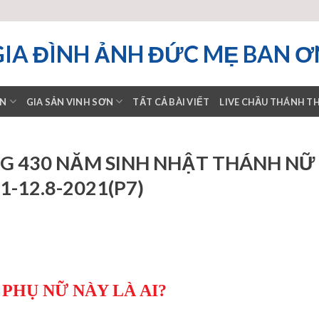
GIA ĐÌNH ẢNH ĐỨC MẸ BAN Ơ
ƠN
GIA SẢN VINH SƠN
TẤT CẢ BÀI VIẾT
LIVE CHẦU THÁNH T
NG 430 NĂM SINH NHẬT THÁNH NỮ
1-12.8-2021(P7)
PHỤ NỮ NÀY LÀ AI?