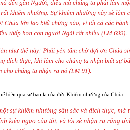
 mà đến gần Người, điều mà chúng ta phải làm mộ
 rất khiêm nhường. Sự khiêm nhường này sẽ làm 
i Chúa lớn lao biết chừng nào, vì tất cả các hành 
đều thấp hơn con người Ngài rất nhiều (LM 699).
giản như thế này: Phải yên tâm chờ đợi ơn Chúa si
g đích thực, khi làm cho chúng ta nhận biết sự bấ
m cho chúng ta nhận ra nó (LM 91).
thể hiện qua sự bao la của đức Khiêm nhường của Chúa.
một sự khiêm nhường sâu sắc và đích thực, mà 
ính kiêu ngạo của tôi, và tôi sẽ nhận ra rằng tín