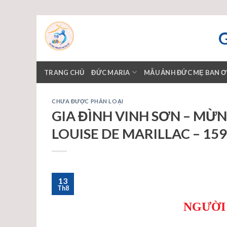
Skip
to
content
TRANG CHỦ
ĐỨC MARIA
MẪU ẢNH ĐỨC MẸ BAN 
CHƯA ĐƯỢC PHÂN LOẠI
GIA ĐÌNH VINH SƠN – MỪ
LOUISE DE MARILLAC – 159
13
Th8
NGƯỜI 