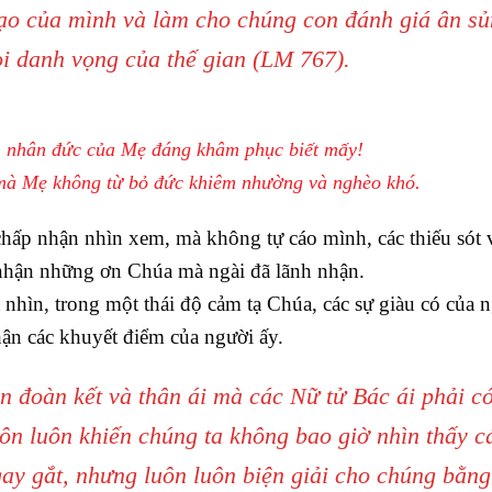
gạo của mình và làm cho chúng con đánh giá ân s
 danh vọng của thế gian (LM 767).
, nhân đức của Mẹ đáng khâm phục biết mấy!
mà Mẹ không từ bỏ đức khiêm nhường và nghèo khó.
chấp nhận nhìn xem, mà không tự cáo mình, các thiếu sót v
nhận những ơn Chúa mà ngài đã lãnh nhận.
hìn, trong một thái độ cảm tạ Chúa, các sự giàu có của 
hận các khuyết điểm của người ấy.
ần đoàn kết và thân ái mà các Nữ tử Bác ái phải có
ôn luôn khiến chúng ta không bao giờ nhìn thấy c
ay gắt, nhưng luôn luôn biện giải cho chúng bằng