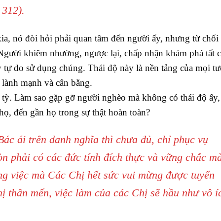
 312).
, nó đòi hỏi phải quan tâm đến người ấy, nhưng từ chối 
 Người khiêm nhường, ngược lại, chấp nhận khám phá tất c
y tự do sử dụng chúng. Thái độ này là nền tảng của mọi t
 lành mạnh và cân bằng.
 tỳ. Làm sao gặp gỡ người nghèo mà không có thái độ ấy
ọ, đến gần họ trong sự thật hoàn toàn?
ác ái trên danh nghĩa thì chưa đủ, chỉ phục vụ
 phải có các đức tính đích thực và vững chắc m
ông việc mà Các Chị hết sức vui mừng được tuyển
ị thân mến, việc làm của các Chị sẽ hầu như vô í