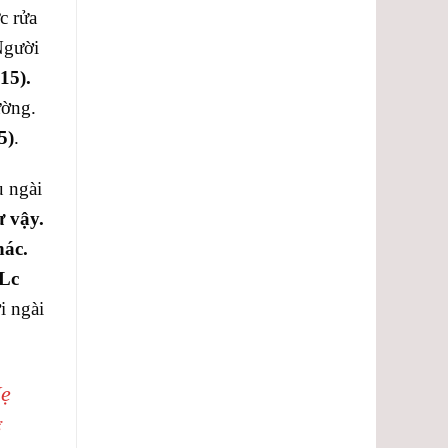
c rửa
Người
15).
ường.
5)
.
u ngài
ư vậy.
hác.
(Lc
i ngài
Mẹ
ể