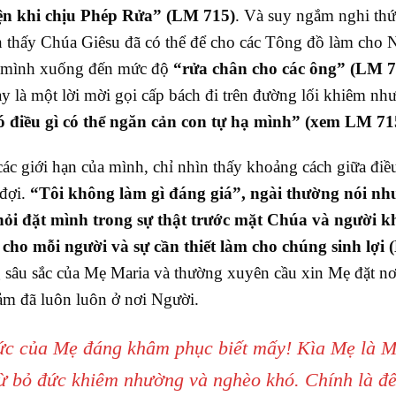
ện khi chịu Phép Rửa” (LM 715)
. Và suy ngắm nghi thứ
 thấy Chúa Giêsu đã có thể để cho các Tông đồ làm cho 
ạ mình xuống đến mức độ
“rửa chân cho các ông” (LM 7
ày là một lời mời gọi cấp bách đi trên đường lối khiêm nh
 điều gì có thể ngăn cản con tự hạ mình” (xem LM 71
ác giới hạn của mình, chỉ nhìn thấy khoảng cách giữa điề
 đợi.
“Tôi không làm gì đáng giá”, ngài thường nói nh
ỏi đặt mình trong sự thật trước mặt Chúa và người k
cho mỗi người và sự cần thiết làm cho chúng sinh lợi 
sâu sắc của Mẹ Maria và thường xuyên cầu xin Mẹ đặt nơ
cảm đã luôn luôn ở nơi Người.
ức của Mẹ đáng khâm phục biết mấy! Kìa Mẹ là 
ừ bỏ đức khiêm nhường và nghèo khó. Chính là đ