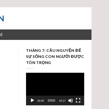
N
HỂ
THÁNG 7: CẦU NGUYỆN ĐỂ
SỰ SỐNG CON NGƯỜI ĐƯỢC
TÔN TRỌNG
Trình
chơi
Video
00:00
04:17