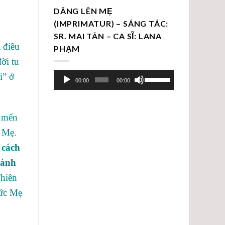
DÂNG LÊN MẸ
(IMPRIMATUR) – SÁNG TÁC:
SR. MAI TÂN – CA SĨ: LANA
 điều
PHẠM
ời tu
Trình
Sử
i” ở
00:00
00:00
chơi
dụng
Audio
các
phím
u mến
mũi
 Mẹ.
tên
 cách
Lên/Xuống
hành
để
tăng
Thiên
hoặc
Đức Mẹ
giảm
âm