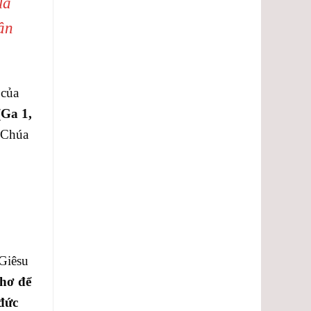
là
hận
 của
(Ga 1,
 Chúa
Giêsu
thơ để
đức