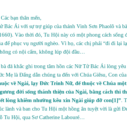
Các bạn thân mến,
 Bác Ái với sự trợ giúp của thánh Vinh Sơn Phaolô và bà
660). Vào thời đó, Tu Hội này có một phong cách sống đ
để phục vụ người nghèo. Vì họ, các chị phải “đi đi lại lạ
không có nội cấm, không lúp đội đầu…
 bà đã khắc ghi trong tâm hồn các Nữ Tử Bác Ái lòng yê
 Đức Mẹ là Đấng dẫn chúng ta đến với Chúa Giêsu, Con của
uộc về Ngài, lạy Đức Trinh Nữ, để thuộc về Chúa một
 gương đời sống thánh thiện của Ngài, bằng cách thi t
ết lòng khiêm nhường kêu xin Ngài giúp đỡ con
[1]
”
. 
úc lành và ban cho Tu Hội một hồng ân tuyệt vời là gửi 
y dỗ Tu Hội, qua Sơ Catherine Labouré…