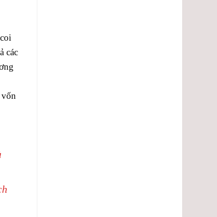
coi
ả các
ương
, vốn
à
ch