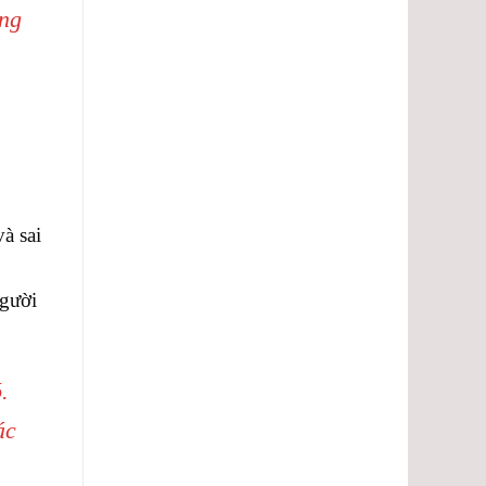
ủng
à sai
người
.
ác