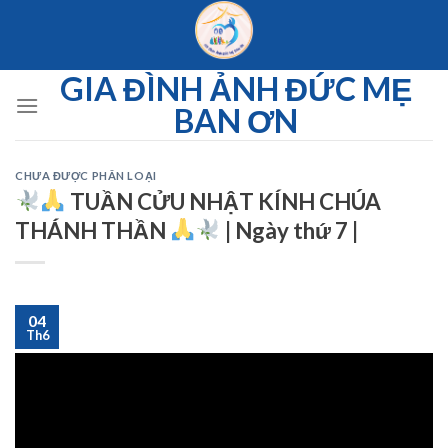
Skip
to
content
GIA ĐÌNH ẢNH ĐỨC MẸ
BAN ƠN
CHƯA ĐƯỢC PHÂN LOẠI
TUẦN CỬU NHẬT KÍNH CHÚA
THÁNH THẦN
| Ngày thứ 7 |
04
Th6