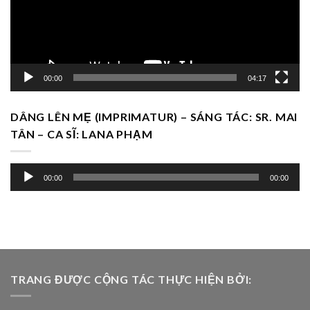
00:00
04:17
DÂNG LÊN MẸ (IMPRIMATUR) – SÁNG TÁC: SR. MAI
TÂN – CA SĨ: LANA PHẠM
Trình
00:00
00:00
chơi
Audio
TRANG ĐƯỢC CỘNG TÁC THỰC HIỆN BỞI: