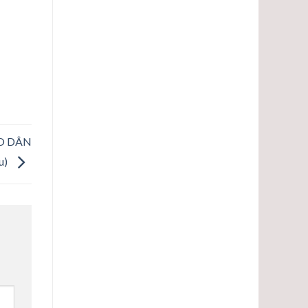
O DÂN
u)