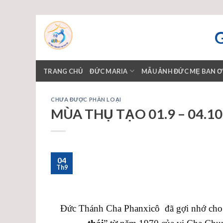
Skip
to
content
TRANG CHỦ
ĐỨC MARIA
MẪU ẢNH ĐỨC MẸ BAN 
CHƯA ĐƯỢC PHÂN LOẠI
MÙA THỤ TẠO 01.9 – 04.10.
04
Th9
Đức Thánh Cha Phanxicô đã gợi nhớ cho c