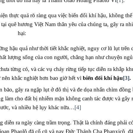
ng thời đó mà nay là Thánh Giáo Hoàng Phaolô VI
[1]
.
iện thực quá rõ ràng qua việc biến đổi khí hậu, không thể
là tại quê hương Việt Nam thân yêu của chúng ta, gây ra nhi
hại:
g hậu quả như thời tiết khắc nghiệt, nguy cơ lũ lụt trên 
chất lượng sống của con người, chẳng hạn như chuyện ngủ
ưa từng có, và các vụ cháy rừng tiếp tục diễn ra khắp kh
rở nên khắc nghiệt hơn bao giờ hết vì
biến đổi khí hậu
[3]
.
ơn bão, gây ra ngập lụt ở đô thị và đe dọa nhấn chìm đồng
g làm cho đất bị nhiễm mặn không canh tác được và gây 
 nước, và nhiều hệ lụy khác nữa…
[4]
ng diễn ra ngày càng trầm trọng. Thật là chính đáng phải c
Gioan Phaolô đã cổ cũ và nay Đức Thánh Cha Phanxicô đ