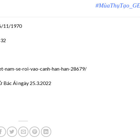
#MùaThụTạo_G
16/11/1970
 32
iet-nam-se-roi-vao-canh-han-han-28679/
 Bác Ái ngày 25.3.2022