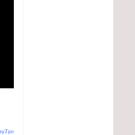
hụTạo