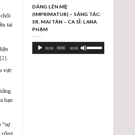
DÂNG LÊN MẸ
(IMPRIMATUR) – SÁNG TÁC:
 chối
SR. MAI TÂN – CA SĨ: LANA
ều tai
PHẠM
Trình
Sử
diện
00:00
00:00
chơi
dụng
[2]
.
Audio
các
phím
u vực
mũi
tên
 bằng
Lên/Xuống
để
ra hạn
tăng
hoặc
giảm
ó “sự
âm
ã cống