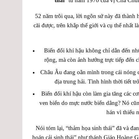
thái
” từ năm 1970 của vị Cha Chu
52 năm trôi qua, lời ngôn sứ này đã thành h
cãi được, trên khắp thế giới và cụ thể nhất 
Biến đổi khí hậu không chỉ dẫn đến nhữn
rộng, mà còn ảnh hưởng trực tiếp đến 
Châu Âu đang oằn mình trong cái nóng ch
địa trung hải. Tình hình thời tiết t
Biến đổi khí hậu còn làm gia tăng các c
ven biển do mực nước biển dâng? Nó cũn
hán vì thiếu
Nói tóm lại, “thảm họa sinh thái” đã và đa
hoán cải sinh thái” như thánh Giáo Hoàng 