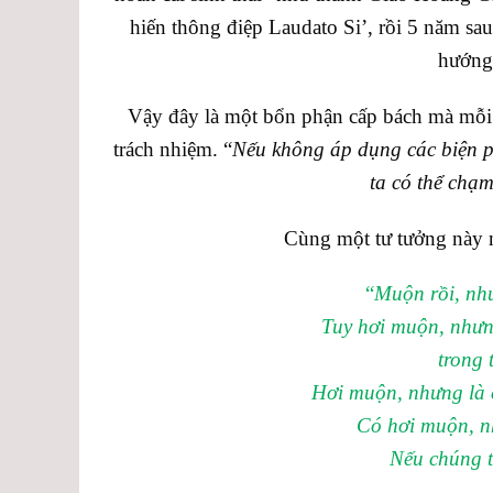
hiến thông điệp Laudato Si’, rồi 5 năm sa
hướng 
Vậy đây là một bổn phận cấp bách mà mỗi 
trách nhiệm. “
Nếu không áp dụng các biện ph
ta có thể chạ
Cùng một tư tưởng này n
“
Muộn rồi, như
Tuy hơi muộn, nhưng
trong 
Hơi muộn, nhưng là c
Có hơi muộn, n
Nếu chúng t