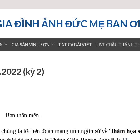
GIA ĐÌNH ẢNH ĐỨC MẸ BAN Ơ
ƠN
GIA SẢN VINH SƠN
TẤT CẢ BÀI VIẾT
LIVE CHẦU THÁNH T
2022 (kỳ 2)
Bạn thân mến,
húng ta lời tiên đoán mang tính ngôn sứ về “
thảm họa s