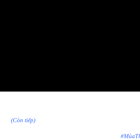
(Còn tiếp)
#MùaT