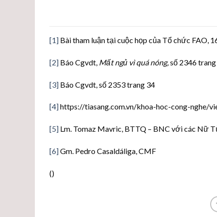
[1]
Bài tham luận tại cuộc họp của Tổ chức FAO, 
[2]
Báo Cgvdt,
Mất ngủ vì quá nóng,
số 2346 trang
[3]
Báo Cgvdt, số 2353 trang 34
[4]
https://tiasang.com.vn/khoa-hoc-cong-nghe/v
[5]
Lm. Tomaz Mavric, BTTQ – BNC với các Nữ Tử
[6]
Gm. Pedro Casaldáliga, CMF
(
)