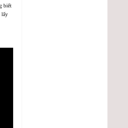
 biết
 lấy