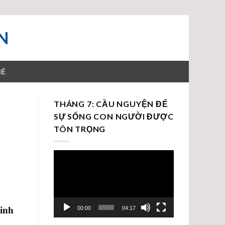
N
HỂ
THÁNG 7: CẦU NGUYỆN ĐỂ
SỰ SỐNG CON NGƯỜI ĐƯỢC
TÔN TRỌNG
Trình
chơi
Video
00:00
04:17
inh