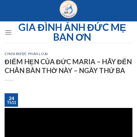
Skip
to
content
GIA ĐÌNH ẢNH ĐỨC MẸ
BAN ƠN
CHƯA ĐƯỢC PHÂN LOẠI
ĐIỂM HẸN CỦA ĐỨC MARIA – HÃY ĐẾN
CHÂN BÀN THỜ NÀY – NGÀY THỨ BA
24
Th11