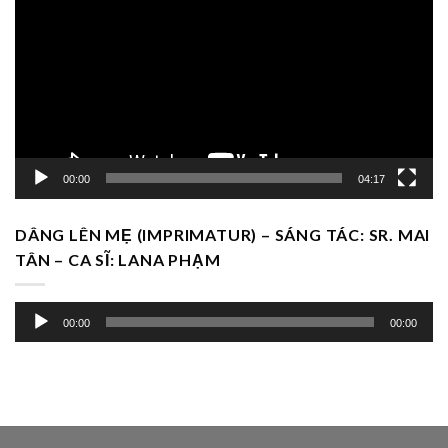
Video
00:00
04:17
DÂNG LÊN MẸ (IMPRIMATUR) – SÁNG TÁC: SR. MAI
TÂN – CA SĨ: LANA PHẠM
Trình
00:00
00:00
chơi
Audio