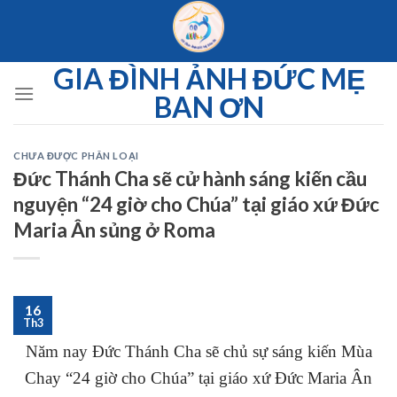
Skip
to
content
GIA ĐÌNH ẢNH ĐỨC MẸ
BAN ƠN
CHƯA ĐƯỢC PHÂN LOẠI
Đức Thánh Cha sẽ cử hành sáng kiến cầu
nguyện “24 giờ cho Chúa” tại giáo xứ Đức
Maria Ân sủng ở Roma
16
Th3
Năm nay Đức Thánh Cha sẽ chủ sự sáng kiến Mùa
Chay “24 giờ cho Chúa” tại giáo xứ Đức Maria Ân