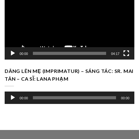
Video
00:00
04:17
DÂNG LÊN MẸ (IMPRIMATUR) – SÁNG TÁC: SR. MAI
TÂN – CA SĨ: LANA PHẠM
Trình
00:00
00:00
chơi
Audio