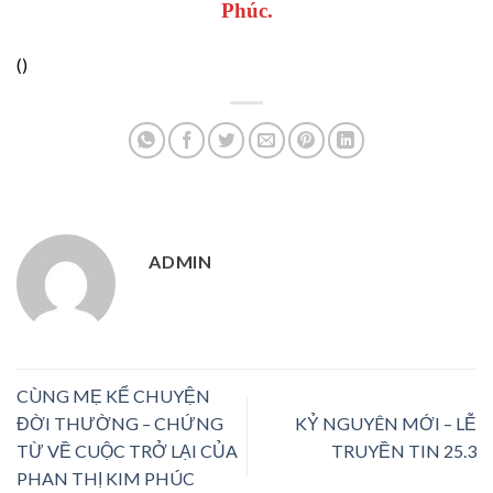
Phúc.
(
)
ADMIN
CÙNG MẸ KỂ CHUYỆN
ĐỜI THƯỜNG – CHỨNG
KỶ NGUYÊN MỚI – LỄ
TỪ VỀ CUỘC TRỞ LẠI CỦA
TRUYỀN TIN 25.3
PHAN THỊ KIM PHÚC