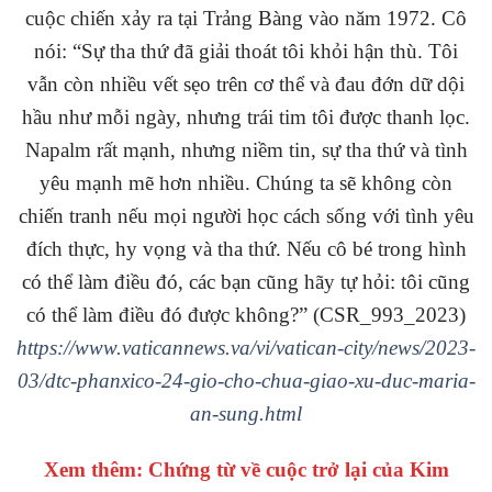
cuộc chiến xảy ra tại Trảng Bàng vào năm 1972. Cô
nói: “Sự tha thứ đã giải thoát tôi khỏi hận thù. Tôi
vẫn còn nhiều vết sẹo trên cơ thể và đau đớn dữ dội
hầu như mỗi ngày, nhưng trái tim tôi được thanh lọc.
Napalm rất mạnh, nhưng niềm tin, sự tha thứ và tình
yêu mạnh mẽ hơn nhiều. Chúng ta sẽ không còn
chiến tranh nếu mọi người học cách sống với tình yêu
đích thực, hy vọng và tha thứ. Nếu cô bé trong hình
có thể làm điều đó, các bạn cũng hãy tự hỏi: tôi cũng
có thể làm điều đó được không?” (CSR_993_2023)
https://www.vaticannews.va/vi/vatican-city/news/2023-
03/dtc-phanxico-24-gio-cho-chua-giao-xu-duc-maria-
an-sung.html
Xem thêm: Chứng từ về cuộc trở lại của Kim