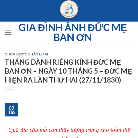
Skip
to
content
GIA ĐÌNH ẢNH ĐỨC MẸ
BAN ƠN
CHƯA ĐƯỢC PHÂN LOẠI
THÁNG DÀNH RIÊNG KÍNH ĐỨC MẸ
BAN ƠN – NGÀY 10 THÁNG 5 – ĐỨC MẸ
HIỆN RA LẦN THỨ HAI (27/11/1830)
09
Th5
Quả địa cầu mà con thấy tượng trưng cho toàn thể