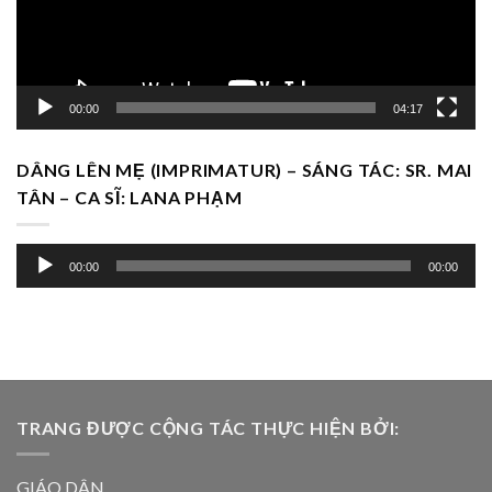
00:00
04:17
DÂNG LÊN MẸ (IMPRIMATUR) – SÁNG TÁC: SR. MAI
TÂN – CA SĨ: LANA PHẠM
Trình
00:00
00:00
chơi
Audio
TRANG ĐƯỢC CỘNG TÁC THỰC HIỆN BỞI:
GIÁO DÂN