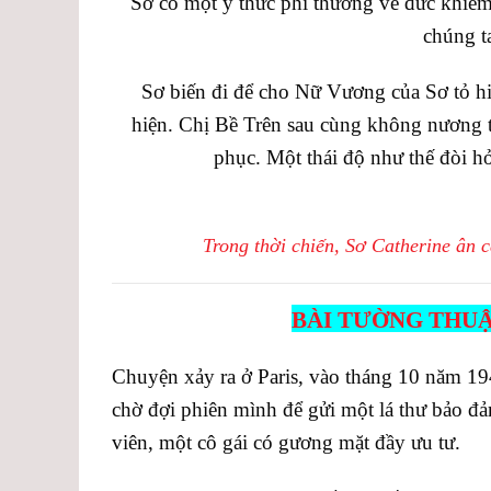
Sơ có một ý thức phi thường về đức khiêm 
chúng t
Sơ biến đi để cho Nữ Vương của Sơ tỏ hi
hiện. Chị Bề Trên sau cùng không nương 
phục. Một thái độ như thế đòi 
Trong thời chiến, Sơ Catherine ân 
BÀI TƯỜNG THUẬ
Chuyện xảy ra ở Paris, vào tháng 10 năm 1
chờ đợi phiên mình để gửi một lá thư bảo đả
viên, một cô gái có gương mặt đầy ưu tư.