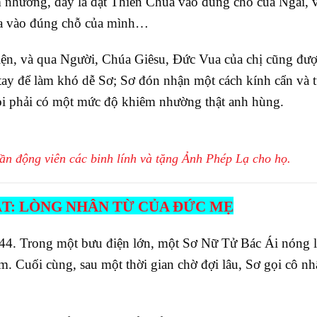
nhường, đấy là đặt Thiên Chúa vào đúng chỗ của Ngài, v
a vào đúng chỗ của mình…
ện, và qua Người, Chúa Giêsu, Đức Vua của chị cũng đượ
tay để làm khó dễ Sơ; Sơ đón nhận một cách kính cẩn và 
hỏi phải có một mức độ khiêm nhường thật anh hùng.
cần động viên các binh lính và tặng Ảnh Phép Lạ cho họ.
T: LÒNG NHÂN TỪ CỦA ĐỨC MẸ
944. Trong một bưu điện lớn, một Sơ Nữ Tử Bác Ái nóng 
m. Cuối cùng, sau một thời gian chờ đợi lâu, Sơ gọi cô n