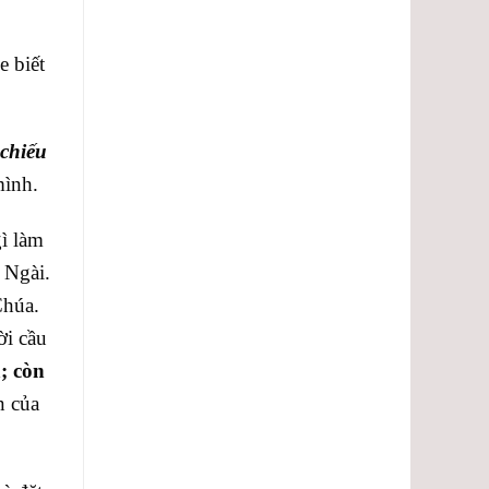
lượng.
e biết
 chiếu
mình.
ì làm
 Ngài.
Chúa.
ời cầu
; còn
n của