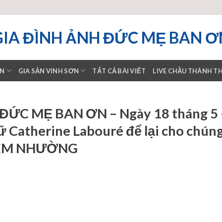
GIA ĐÌNH ẢNH ĐỨC MẸ BAN Ơ
ƠN
GIA SẢN VINH SƠN
TẤT CẢ BÀI VIẾT
LIVE CHẦU THÁNH T
ỨC MẸ BAN ƠN – Ngày 18 tháng 5 
Catherine Labouré để lại cho chúng
IÊM NHƯỜNG