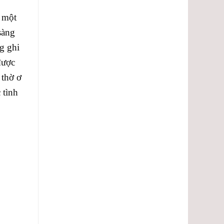
ư một
sàng
g ghi
được
 thờ ơ
 tình