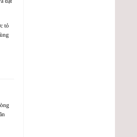
à đặt
c tỏ
tùng
lòng
hân