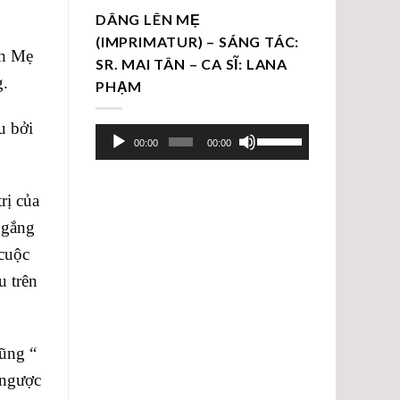
DÂNG LÊN MẸ
(IMPRIMATUR) – SÁNG TÁC:
nh Mẹ
SR. MAI TÂN – CA SĨ: LANA
g.
PHẠM
u bởi
Trình
Sử
00:00
00:00
chơi
dụng
Audio
các
rị của
phím
mũi
 gắng
tên
 cuộc
Lên/Xuống
u trên
để
tăng
hoặc
ũng “
giảm
 ngược
âm