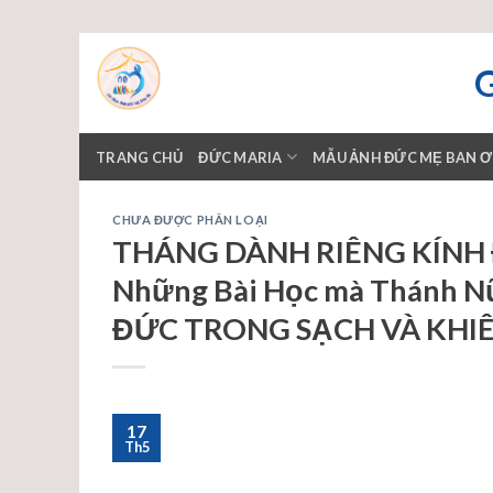
Skip
to
content
TRANG CHỦ
ĐỨC MARIA
MẪU ẢNH ĐỨC MẸ BAN 
CHƯA ĐƯỢC PHÂN LOẠI
THÁNG DÀNH RIÊNG KÍNH Đ
Những Bài Học mà Thánh Nữ 
ĐỨC TRONG SẠCH VÀ KH
17
Th5