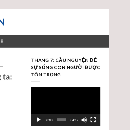
N
HỂ
THÁNG 7: CẦU NGUYỆN ĐỂ
–
SỰ SỐNG CON NGƯỜI ĐƯỢC
 ta:
TÔN TRỌNG
Trình
chơi
Video
00:00
04:17