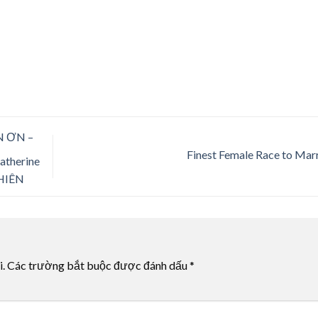
 ƠN –
Finest Female Race to Mar
atherine
NHIÊN
i.
Các trường bắt buộc được đánh dấu
*