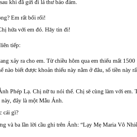
sau khi đã gửi đi lá thư bảo đảm.
ng? Em rất bối rối!
Chị hứa với em đó. Hãy tin đi!
iên tiếp:
 đang xảy ra cho em. Từ chiều hôm qua em thiếu mất 1500 
 nào biết được khoản thiếu này nằm ở đâu, số tiền này rấ
 Phép Lạ. Chị nữ tu nói thế. Chị sẽ cùng làm với em. T
 này, đây là một Mẫu Ảnh.
 cái gì?
g và ba lần lời cầu ghi trên Ảnh: “Lạy Mẹ Maria Vô Nh