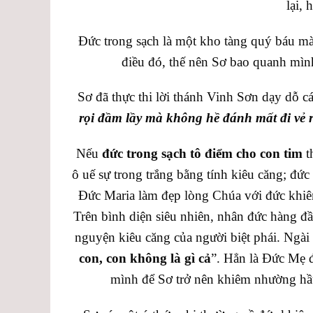
lại, 
Đức trong sạch là một kho tàng quý báu mà 
điều đó, thế nên Sơ bao quanh mìn
Sơ đã thực thi lời thánh Vinh Sơn dạy dỗ c
rọi đầm lầy mà không hề đánh mất đi vẻ 
Nếu
đức
trong sạch tô điểm cho con tim
t
ô uế sự trong trắng bằng tính kiêu căng; đứ
Đức Maria làm đẹp lòng Chúa với đức khiê
Trên bình diện siêu nhiên, nhân đức hàng đ
nguyện kiêu căng của người biệt phái. Ngài 
con, con không là gì cả
”. Hẳn là Đức Mẹ đ
mình để Sơ trở nên khiêm nhường hầu