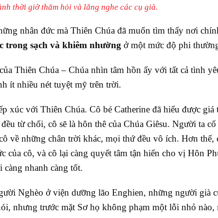
nh thời giờ thăm hỏi và lắng nghe các cụ già.
những nhân đức mà Thiên Chúa đã muốn tìm thấy nơi chí
c trong sạch và khiêm nhường
ở một mức độ phi thườn
của Thiên Chúa – Chúa nhìn tâm hồn ấy với tất cả tình yê
h ít nhiều nét tuyệt mỹ trên trời.
iếp xúc với Thiên Chúa. Cô bé Catherine đã hiểu được giá t
đều từ chối, cô sẽ là hôn thê của Chúa Giêsu. Người ta cố
cô về những chân trời khác, mọi thứ đều vô ích. Hơn thế,
c của cô, và cô lại càng quyết tâm tận hiến cho vị Hôn Ph
ời càng nhanh càng tốt.
 Người Nghèo ở viện dưỡng lão Enghien, những người già c
ói, nhưng trước mặt Sơ họ không phạm một lỗi nhỏ nào,