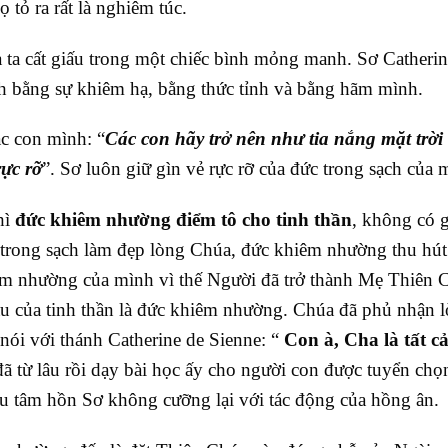
họ tỏ ra rất là nghiêm túc.
ta cất giấu trong một chiếc bình mỏng manh. Sơ Catherin
h bằng sự khiêm hạ, bằng thức tỉnh và bằng hãm mình.
ác con mình: “
Các con hãy trở nên như tia nắng mặt trời
rực rỡ
”. Sơ luôn giữ gìn vẻ rực rỡ của đức trong sạch của 
hì
đức khiêm nhường điểm tô cho tinh thần
, không có g
c trong sạch làm đẹp lòng Chúa, đức khiêm nhường thu hút
m nhường của mình vì thế Người đã trở thành Mẹ Thiên 
ầu của tinh thần là đức khiêm nhường. Chúa đã phủ nhận l
nói với thánh Catherine de Sienne: “
Con à, Cha là tất cả
ã từ lâu rồi dạy bài học ấy cho người con được tuyển chọ
 tâm hồn Sơ không cưỡng lại với tác động của hồng ân.