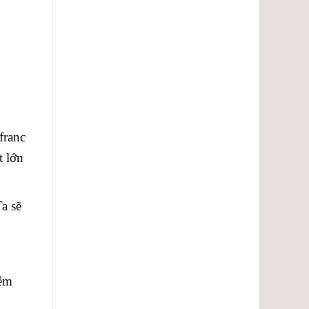
franc
t lớn
a sẽ
iễm