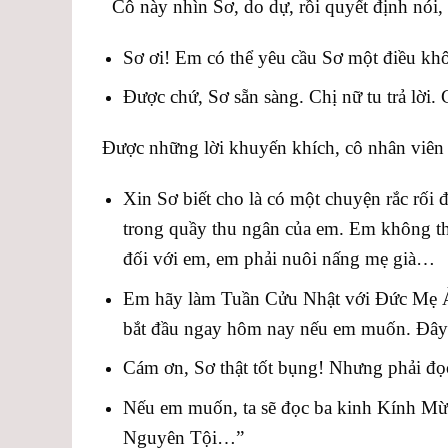
Cô này nhìn Sơ, do dự, rồi quyết định nói, 
Sơ ơi! Em có thể yêu cầu Sơ một điều khô
Được chứ, Sơ sẵn sàng. Chị nữ tu trả lời. 
Được những lời khuyến khích, cô nhân viên l
Xin Sơ biết cho là có một chuyện rắc rối
trong quầy thu ngân của em. Em không thể
đối với em, em phải nuôi nấng mẹ già…
Em hãy làm Tuần Cửu Nhật với Đức Mẹ Ảnh
bắt đầu ngay hôm nay nếu em muốn. Đây
Cám ơn, Sơ thật tốt bụng! Nhưng phải đọc
Nếu em muốn, ta sẽ đọc ba kinh Kính Mừn
Nguyên Tội…”