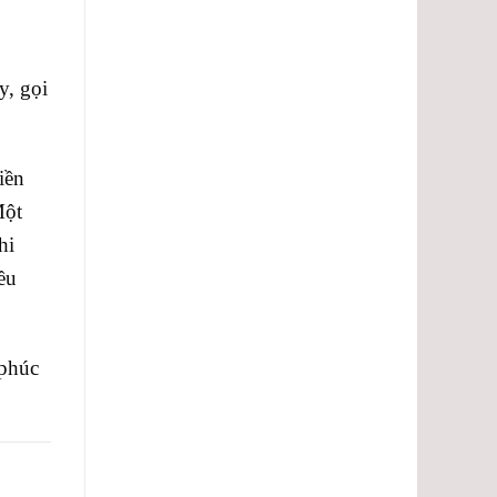
y, gọi
iền
Một
hi
ều
 phúc