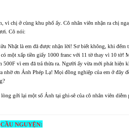
ện, vì chị ở cùng khu phố ấy. Cô nhân viên nhận ra chị nga
ươi. Cô nói:
ửu Nhật là em đã được nhận lời! Sơ biết không, khi đếm t
 có một xấp tiền giấy 1000 franc với 11 tờ thay vì 10 tờ! 
m 500F vì em đã trả thừa ra. Người ấy vừa mới phát hiện k
m ra nhờ ơn Ảnh Phép Lạ! Mọi đồng nghiệp của em ở đây đ
g?
i lòng gởi lại một số Ảnh tại ghi-sê của cô nhân viên diễm
CẦU NGUYỆN: