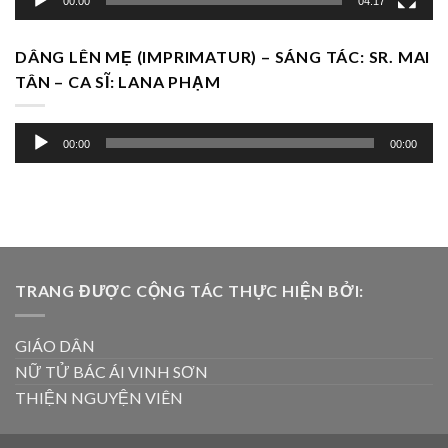
00:00
04:17
DÂNG LÊN MẸ (IMPRIMATUR) – SÁNG TÁC: SR. MAI
TÂN – CA SĨ: LANA PHẠM
Trình
00:00
00:00
chơi
Audio
TRANG ĐƯỢC CỘNG TÁC THỰC HIỆN BỞI:
GIÁO DÂN
NỮ TỬ BÁC ÁI VINH SƠN
THIỆN NGUYỆN VIÊN