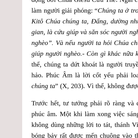
làm người giải phóng: “
Chúng ta ở tr
Kitô Chúa chúng ta, Đấng, dường như
gian, là cứu giúp và săn sóc người ng
nghèo”. Và nếu người ta hỏi Chúa ch
giúp người nghèo.- Còn gì khác nữa 
thế, chúng ta dứt khoát là người tru
hảo. Phúc Âm là lời cốt yếu phải lo
chúng ta
” (X, 203). Vì thế, không đượ
Trước hết, tư tưởng phải rõ ràng và
phúc âm. Một khi làm xong việc sáng 
không dùng những lời to tát, thánh 
bóng bảy rất được mến chuộng vào t