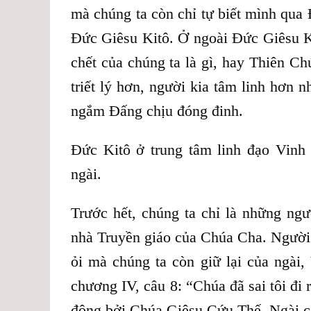
mà chúng ta còn chỉ tự biết mình qua 
Đức Giêsu Kitô. Ở ngoài Đức Giêsu Kit
chết của chúng ta là gì, hay Thiên Ch
triết lý hơn, người kia tâm linh hơn
ngắm Đấng chịu đóng đinh.
Đức Kitô ở trung tâm linh đạo Vinh 
ngài.
Trước hết, chúng ta chỉ là những ngư
nhà Truyền giáo của Chúa Cha. Người 
ỏi mà chúng ta còn giữ lại của ngài,
chương IV, câu 8: “Chúa đã sai tôi đ
động bởi Chúa Giêsu Cứu Thế. Ngài c