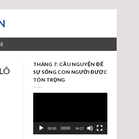
N
HỂ
THÁNG 7: CẦU NGUYỆN ĐỂ
OLÔ
SỰ SỐNG CON NGƯỜI ĐƯỢC
TÔN TRỌNG
Trình
chơi
Video
00:00
04:17