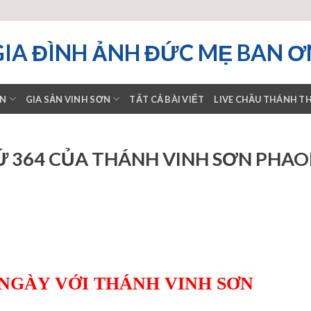
GIA ĐÌNH ẢNH ĐỨC MẸ BAN Ơ
ƠN
GIA SẢN VINH SƠN
TẤT CẢ BÀI VIẾT
LIVE CHẦU THÁNH T
Ứ 364 CỦA THÁNH VINH SƠN PHA
 NGÀY VỚI THÁNH VINH SƠN