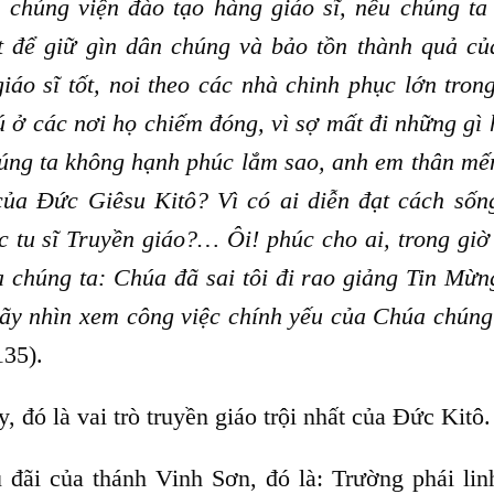
 chủng viện đào tạo hàng giáo sĩ, nếu chúng ta
ết để giữ gìn dân chúng và bảo tồn thành quả củ
áo sĩ tốt, noi theo các nhà chinh phục lớn trong
ú ở các nơi họ chiếm đóng, vì sợ mất đi những gì 
úng ta không hạnh phúc lắm sao, anh em thân mến
của Đức Giêsu Kitô? Vì có ai diễn đạt cách sốn
c tu sĩ Truyền giáo?… Ôi! phúc cho ai, trong giờ 
a chúng ta: Chúa đã sai tôi đi rao giảng Tin Mừn
ãy nhìn xem công việc chính yếu của Chúa chúng 
135).
 đó là vai trò truyền giáo trội nhất của Đức Kitô.
 đãi của thánh Vinh Sơn, đó là: Trường phái lin