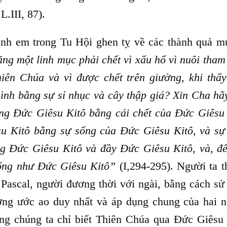
.III, 87).
nh em trong Tu Hội ghen tỵ về các thành quả m
ăng một linh mục phải chết vì xấu hổ vì nuôi tham
hiên Chúa và vì được chết trên giường, khi thấ
ình bằng sự sỉ nhục và cây thập giá? Xin Cha hã
ong Đức Giêsu Kitô bằng cái chết của Đức Giêsu 
su Kitô bằng sự sống của Đức Giêsu Kitô, và sự
ng Đức Giêsu Kitô và đầy Đức Giêsu Kitô, và, để
sống như Đức Giêsu Kitô”
(I,294-295). Người ta t
 Pascal, người đương thời với ngài, bằng cách sử
ượng ước ao duy nhất và áp dụng chung của hai n
ng chúng ta chỉ biết Thiên Chúa qua Đức Giêsu 