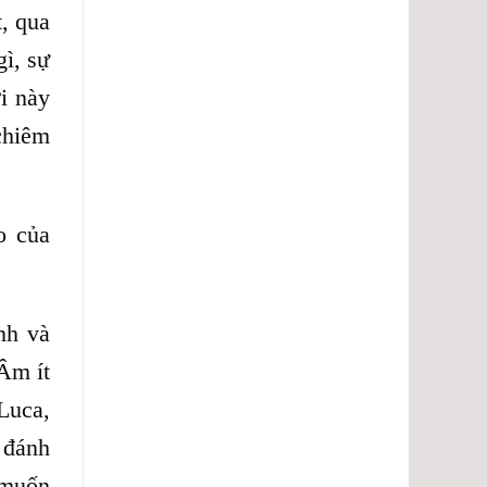
t, qua
ì, sự
i này
chiêm
o của
nh và
Âm ít
Luca,
 đánh
 muốn