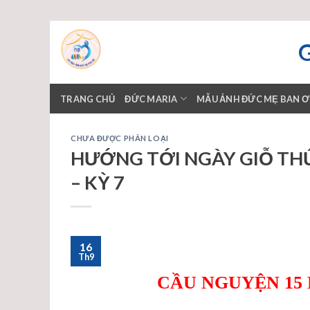
Skip
to
content
TRANG CHỦ
ĐỨC MARIA
MẪU ẢNH ĐỨC MẸ BAN 
CHƯA ĐƯỢC PHÂN LOẠI
HƯỚNG TỚI NGÀY GIỖ TH
– KỲ 7
16
Th9
CẦU NGUYỆN 15