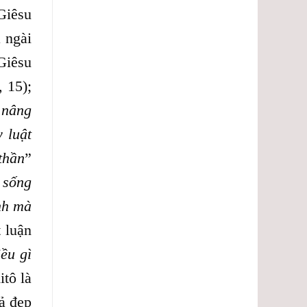
Giêsu
 ngài
Giêsu
, 15);
 nâng
 luật
thần
”
 sống
nh mà
 luận
iều gì
tô là
tả đẹp