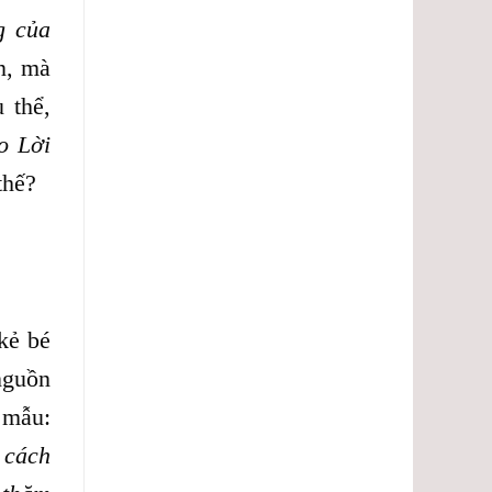
g của
n, mà
 thể,
o Lời
thế?
kẻ bé
nguồn
 mẫu:
 cách