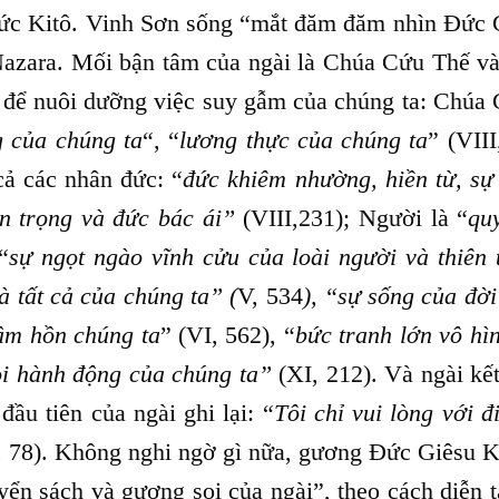
 Đức Kitô. Vinh Sơn sống “mắt đăm đăm nhìn Đức 
Nazara. Mối bận tâm của ngài là Chúa Cứu Thế và
 để nuôi dưỡng việc suy gẫm của chúng ta: Chúa 
g của chúng ta
“, “
lương thực của chúng ta
” (VIII
cả các nhân đức: “
đức khiêm nhường, hiền từ, sự
ận trọng và đức bác ái”
(VIII,231); Người là “
quy
“
sự ngọt ngào vĩnh cửu của loài người và thiên 
à tất cả của chúng ta” (
V, 534
), “sự sống của đời
âm hồn chúng ta
” (VI, 562), “
bức tranh lớn vô hì
ọi hành động của chúng ta”
(XI, 212). Và ngài kết
đầu tiên của ngài ghi lại: “
Tôi chỉ vui lòng với đ
, 78). Không nghi ngờ gì nữa, gương Đức Giêsu Ki
uyển sách và gương soi của ngài”, theo cách diễn 