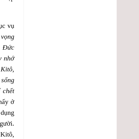
ục vụ
 vọng
y Đức
y nhớ
Kitô,
 sống
 chết
hấy ở
 dụng
gười.
Kitô,