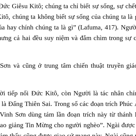
Đức Giêsu Kitô; chúng ta chỉ biết sự sống, sự chế
ô, chúng ta không biết sự sống của chúng ta là g
úa hay chính chúng ta là gì” (Lafuma, 417). Ngườ
 nhưng cả hai đều suy niệm và đắm chìm trong sự 
Sơn và cũng ở trung tâm chiến thuật truyền giá
ời tiếp nối Đức Kitô, còn Người là tác nhân chí
là Đấng Thiên Sai. Trong số các đoạn trích Phúc 
 Vinh Sơn dùng tám lần đoạn trích này từ thánh 
i rao giảng Tin Mừng cho người nghèo”. Ngài được
ảm thấy cũng được giao sứ mạng này. Ngài cũng