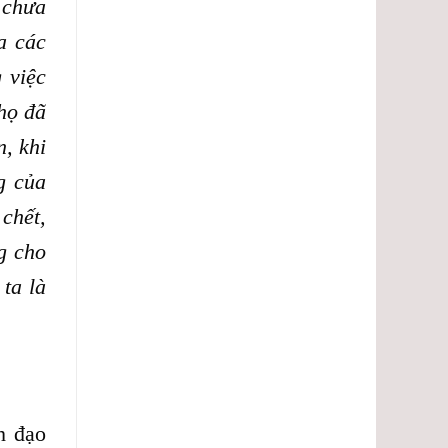
lượng.
 chưa
a các
 việc
họ đã
, khi
g của
chết,
g cho
ta là
h đạo