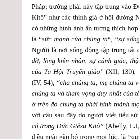
Pháp; trường phái này tập trung vào
Kitô” như các thính giả ở hội đường 
có những hình ảnh ấn tượng thích hợp
là “
sức mạnh của chúng ta
“, “
sự sốn
Người là nơi sống động tập trung tất 
đỡ, lòng kiên nhẫn, sự cảnh giác, th
của Tu Hội Truyền giáo”
(XII, 130), 
(IV, 54), “
cha chúng ta, mẹ chúng ta v
chúng ta và tham vọng duy nhất của t
ở trên đó chúng ta phải hình thành m
với câu sau đây do người viết tiểu sử 
có trong Đức Giêsu Kitô”
(Abelly, L.I
điều ngài gắn bó trong mọi lúc, là “q