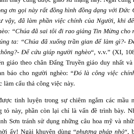
ong ơn gọi này rất đồng hình đồng dạng với Đức 
 vậy, đã làm phần việc chính của Người, khi đế
hèo: “Chúa đã sai tôi đi rao giảng Tin Mừng cho 
úng ta: “Chúa đã xuống trần gian để làm gì?- Đ
không?- Để cứu giúp người nghèo
“, v.v.” (XI, 10
yền giáo theo chân Đấng Truyền giáo duy nhất và
an báo cho người nghèo: “
Đó là công việc chín
c làm cẩu thả công việc này.
 được tinh luyện trong sự chiêm ngắm các mầu 
tỏ này, phần còn lại chỉ là vấn đề trình bày. Nh
Vinh Sơn tránh sử dụng những câu hoa mỹ và nhữ
hời ấy! Ngài khuyên dùng “
phương pháp nhỏ
“, 