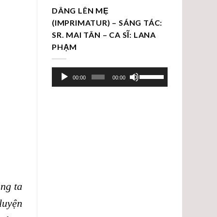
DÂNG LÊN MẸ
(IMPRIMATUR) – SÁNG TÁC:
SR. MAI TÂN – CA SĨ: LANA
PHẠM
Trình
Sử
00:00
00:00
chơi
dụng
Audio
các
phím
mũi
tên
Lên/Xuống
để
tăng
hoặc
ng ta
giảm
luyện
âm