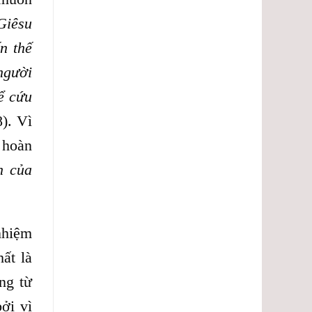
Giêsu
n thế
người
ể cứu
8). Vì
 hoàn
h của
nhiệm
ất là
ng từ
bởi vì