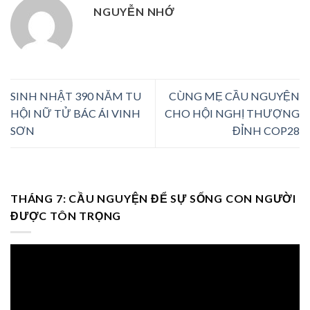
NGUYỄN NHỚ
SINH NHẬT 390 NĂM TU
CÙNG MẸ CẦU NGUYỆN
HỘI NỮ TỬ BÁC ÁI VINH
CHO HỘI NGHỊ THƯỢNG
SƠN
ĐỈNH COP28
THÁNG 7: CẦU NGUYỆN ĐỂ SỰ SỐNG CON NGƯỜI
ĐƯỢC TÔN TRỌNG
Trình
chơi
Video