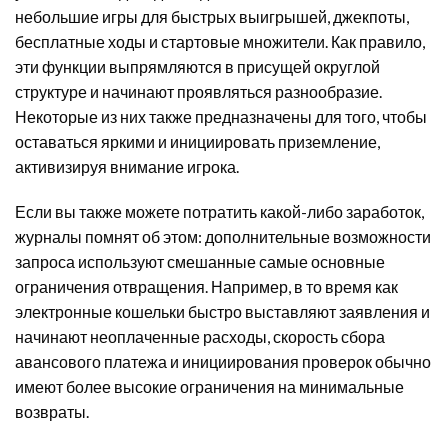
небольшие игры для быстрых выигрышей, джекпоты,
бесплатные ходы и стартовые множители. Как правило,
эти функции выпрямляются в присущей округлой
структуре и начинают проявляться разнообразие.
Некоторые из них также предназначены для того, чтобы
оставаться яркими и инициировать приземление,
активизируя внимание игрока.
Если вы также можете потратить какой-либо заработок,
журналы помнят об этом: дополнительные возможности
запроса используют смешанные самые основные
ограничения отвращения. Например, в то время как
электронные кошельки быстро выставляют заявления и
начинают неоплаченные расходы, скорость сбора
авансового платежа и инициирования проверок обычно
имеют более высокие ограничения на минимальные
возвраты.