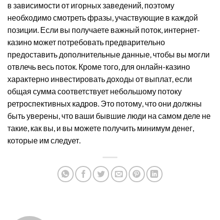
в зависимости от игорных заведений, поэтому
необходимо смотреть фразы, участвующие в каждой
позиции. Если вы получаете важный поток, интернет-
казино может потребовать предварительно
предоставить дополнительные данные, чтобы вы могли
отвлечь весь поток. Кроме того, для онлайн-казино
характерно инвестировать доходы от выплат, если
общая сумма соответствует небольшому потоку
ретроспективных кадров. Это потому, что они должны
быть уверены, что ваши бывшие люди на самом деле не
такие, как вы, и вы можете получить минимум денег,
которые им следует.