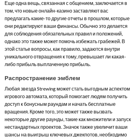
Еще одна вещь, связанная с общением, заключается в
том, что новые онлайн-казино заставляют вас
предлагать какие-то другие отчеты в прошлом, которые
они редактируют ваши финансы. Обычно это делается
для соблюдения обязательных правил и положений,
однако это также может помочь избежать грабежей. В
этой статье вопросы, как правило, задаются внутри
уникального отвращения к тому, превышает ли какая-
либо прибыль выплаченную прибыль.
Распространение эмблем
Любая звезда Strewing может стать выгодным аспектом
игрового автомата, который помогает людям получить
доступ к бонусным раундам и начать бесплатные
вращения. Кроме того, это может также вызвать
некоторые другие раунды, такие как множители и запуск
нестандартных проектов. Значок также увеличит ваши
шансы на выигрыш ключевых джекпотов, необходимо