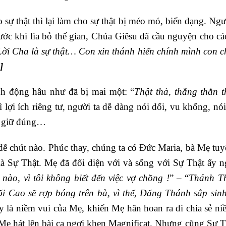
 sự thật thì lại làm cho sự thật bị méo mó, biến dạng. Ngư
Trước khi lìa bỏ thế gian, Chúa Giêsu đã cầu nguyện cho c
Lời Cha là sự thật… Con xin thánh hiến chính mình con c
]
ành động hầu như đã bị mai một: “
Thật thà, thẳng thắn 
ì lợi ích riêng tư, người ta dễ dàng nói dối, vu khống, nói
g giữ đúng…
 chút nào. Phúc thay, chúng ta có Đức Maria, bà Mẹ tuyệ
 Sự Thật. Mẹ đã đối diện với và sống với Sự Thật ấy n
 nào, vì tôi không biết đến việc vợ chồng !
” – “
Thánh Th
 Cao sẽ rợp bóng trên bà, vì thế, Đấng Thánh sắp sinh
 là niềm vui của Mẹ, khiến Mẹ hân hoan ra đi chia sẻ ni
 Mẹ hát lên bài ca ngợi khen Magnificat. Nhưng cũng Sự T