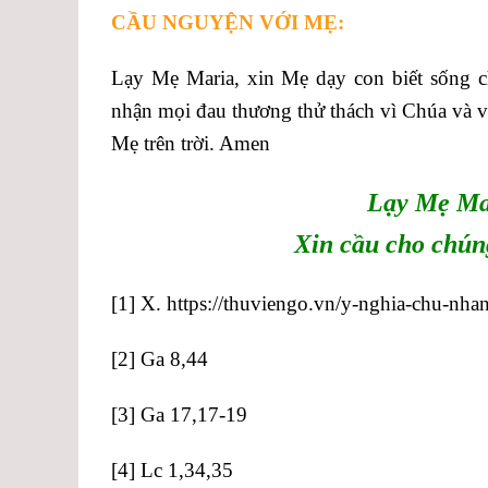
CẦU NGUYỆN VỚI MẸ:
Lạy Mẹ Maria, xin Mẹ dạy con biết sống châ
nhận mọi đau thương thử thách vì Chúa và 
Mẹ trên trời. Amen
Lạy Mẹ Ma
Xin cầu cho chún
[1]
X.
https://thuviengo.vn/y-nghia-chu-nhan-
[2]
Ga 8,44
[3]
Ga 17,17-19
[4]
Lc 1,34,35