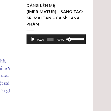
DÂNG LÊN MẸ
(IMPRIMATUR) – SÁNG TÁC:
SR. MAI TÂN – CA SĨ: LANA
PHẠM
Trình
Sử
00:00
00:00
chơi
dụng
Audio
các
phím
hề,
mũi
 trời
tên
Lên/Xuống
u-sa-
để
t sợi
tăng
iều gì
hoặc
giảm
âm