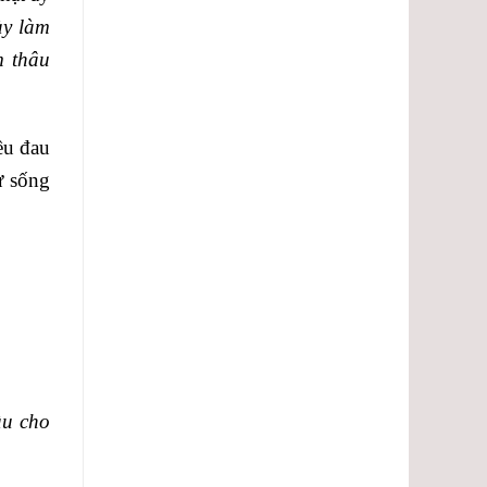
ày làm
m thâu
ều đau
ự sống
ầu cho