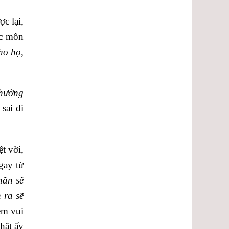
ợc lại,
ác môn
ho họ,
thường
 sai đi
t vời,
gay từ
ần sẽ
 ra sẽ
ềm vui
hật ấy