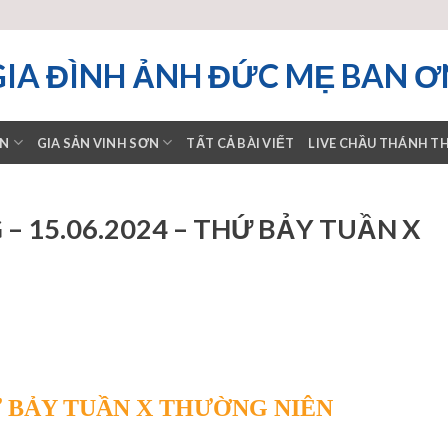
GIA ĐÌNH ẢNH ĐỨC MẸ BAN Ơ
ƠN
GIA SẢN VINH SƠN
TẤT CẢ BÀI VIẾT
LIVE CHẦU THÁNH T
 15.06.2024 – THỨ BẢY TUẦN X
THỨ BẢY TUẦN X THƯỜNG NIÊN