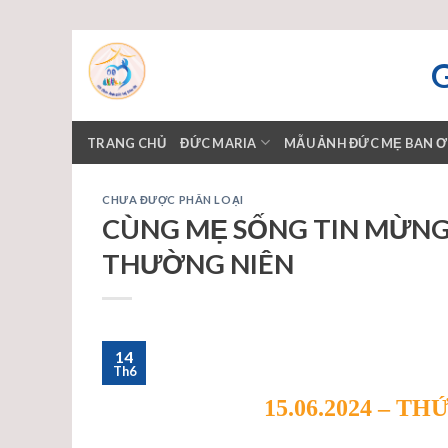
Skip
to
content
TRANG CHỦ
ĐỨC MARIA
MẪU ẢNH ĐỨC MẸ BAN 
CHƯA ĐƯỢC PHÂN LOẠI
CÙNG MẸ SỐNG TIN MỪNG –
THƯỜNG NIÊN
14
Th6
15.06.2024 – 