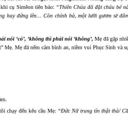
 khi cụ Simêon tiên báo:
“Thiên Chúa đã đặt cháu bé n
uống hay đứng lên… Còn chính bà, một lưỡi gươm sẽ đâ
phải nói ‘có’, ‘không thì phải nói ‘không’,
Mẹ đã gặp nhi
át” Mẹ. Mẹ đã nếm cảm bình an, niềm vui Phục Sinh và s
làm.
 tôi chạy đến kêu cầu Mẹ:
“Đức Nữ trung tín thật thà/ C