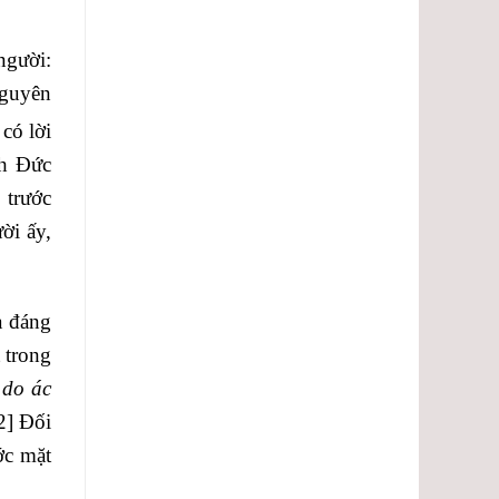
lượng.
người:
 nguyên
có lời
nh Đức
 trước
ời ấy,
à đáng
 trong
 do ác
2]
Đối
ớc mặt