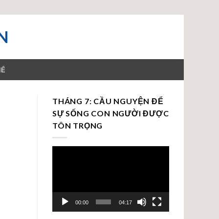
N
HỂ
THÁNG 7: CẦU NGUYỆN ĐỂ
SỰ SỐNG CON NGƯỜI ĐƯỢC
TÔN TRỌNG
Trình
chơi
Video
00:00
04:17