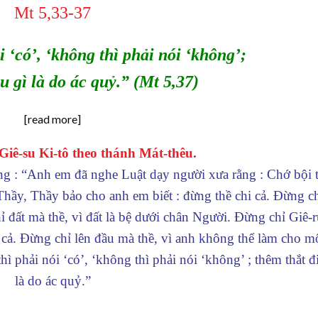
Mt 5,33-37
i ‘có’, ‘không thì phải nói ‘không’;
u gì là do ác quỷ.”
(Mt 5,37)
[read more]
ê-su Ki-tô theo thánh Mát-thêu.
ng : “Anh em đã nghe Luật dạy người xưa rằng : Chớ bội t
hầy, Thầy bảo cho anh em biết : đừng thề chi cả. Đừng chỉ
ỉ đất mà thề, vì đất là bệ dưới chân Người. Đừng chỉ Giê-r
 cả. Đừng chỉ lên đầu mà thề, vì anh không thể làm cho mộ
ì phải nói ‘có’, ‘không thì phải nói ‘không’ ; thêm thắt đ
là do ác quỷ.”