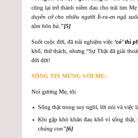
cũng lại trở thành niềm đau cho trái tim Mẹ
duyên cớ cho nhiều người Ít-ra-en ngã x
tâm hồn bà.”
[5]
Suốt cuộc đời, đã trải nghiệm việc
‘có’ thì 
khổ, thử thách, nhưng “Sự Thật đã giải tho
đời đời!
SỐNG TIN MỪNG VỚI MẸ:
Noi gương Mẹ, tôi
Sống thật trong suy nghĩ, lời nói và việc 
Khi gặp khó khăn đau khổ vì sống thật,
chúng con”
[6]