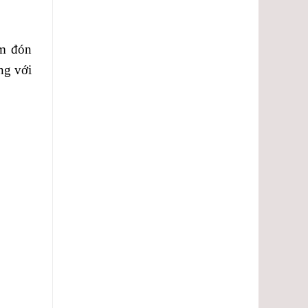
ảm đón
ng với