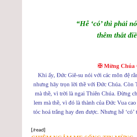
“Hễ ‘có’ thì phải nó
thêm thắt điề
✠ Mừng Chúa Gi
Khi ấy, Đức Giê-su nói với các môn đệ rằ
nhưng hãy trọn lời thề với Đức Chúa. Còn T
mà thề, vì trời là ngai Thiên Chúa. Đừng ch
lem mà thề, vì đó là thành của Đức Vua cao
tóc hoá trắng hay đen được. Nhưng hễ ‘có’ th
[/read]