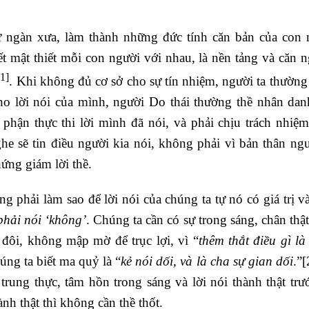
ừ ngàn xưa, làm thành những đức tính căn bản của con 
n kết mật thiết mỗi con người với nhau, là nền tảng và căn
[1]
. Khi không đủ cơ sở cho sự tín nhiệm, người ta thường 
ho lời nói của mình, người Do thái thường thề nhân da
hận thực thi lời mình đã nói, và phải chịu trách nhiệm
 sẽ tin điều người kia nói, không phải vì bản thân ngư
ứng giám lời thề.
 phải làm sao để lời nói của chúng ta tự nó có giá trị v
 phải nói ‘không’
. Chúng ta cần có sự trong sáng, chân thật
 đôi, không mập mờ để trục lợi, vì “
thêm thắt điều gì là
úng ta biết ma quỷ là “
kẻ nói dối, và là cha sự gian dối
.”
[
rung thực, tâm hồn trong sáng và lời nói thành thật trư
nh thật thì không cần thề thốt.