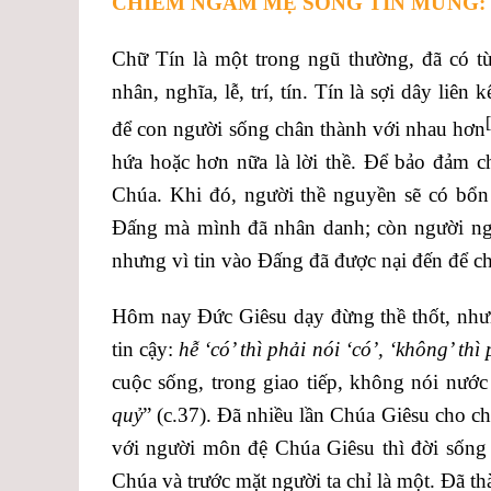
CHIÊM NGẮM MẸ SỐNG TIN MỪNG:
Chữ Tín là một trong ngũ thường, đã có t
nhân, nghĩa, lễ, trí, tín. Tín là sợi dây liê
để con người sống chân thành với nhau hơn
hứa hoặc hơn nữa là lời thề. Để bảo đảm c
Chúa. Khi đó, người thề nguyền sẽ có bổn p
Đấng mà mình đã nhân danh; còn người nghe
nhưng vì tin vào Đấng đã được nại đến để ch
Hôm nay Đức Giêsu dạy đừng thề thốt, nhưng
tin cậy:
hễ ‘có’ thì phải nói ‘có’, ‘không’ thì
cuộc sống, trong giao tiếp, không nói nước
quỷ
” (c.37). Đã nhiều lần Chúa Giêsu cho ch
với người môn đệ Chúa Giêsu thì đời sống t
Chúa và trước mặt người ta chỉ là một. Đã thà