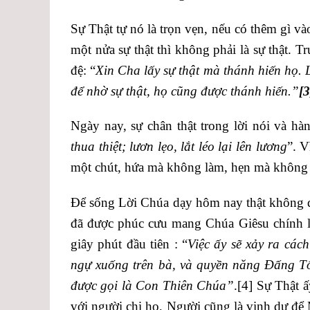
Sự Thật tự nó là trọn vẹn, nếu có thêm gì vào
một nửa sự thật thì không phải là sự thật. 
đệ: “
Xin Cha lấy sự thật mà thánh hiến họ. 
để nhờ sự thật, họ cũng được thánh hiến.”
[3
Ngày nay, sự chân thật trong lời nói và h
thua thiệt; lươn lẹo, lắt léo lại lên lương
”. V
một chút, hứa mà không làm, hẹn mà khôn
Để sống Lời Chúa dạy hôm nay thật không dễ
đã được phúc cưu mang Chúa Giêsu chính là
giây phút đầu tiên : “
Việc ấy sẽ xảy ra cách
ngự xuống trên bà, và quyền năng Đấng Tối
được gọi là Con Thiên Chúa”
.
[4]
Sự Thật ấy
với người chị họ, Người cũng là vinh dự để