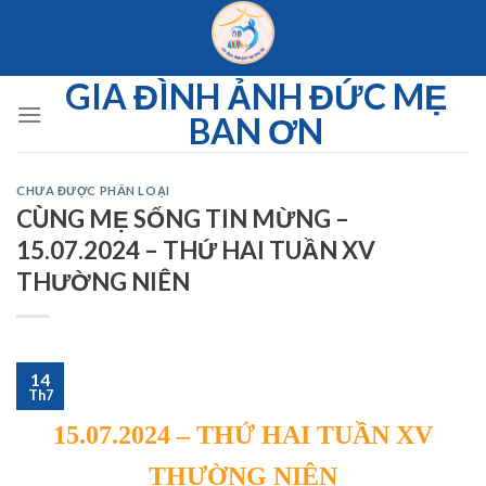
Skip
to
content
GIA ĐÌNH ẢNH ĐỨC MẸ
BAN ƠN
CHƯA ĐƯỢC PHÂN LOẠI
CÙNG MẸ SỐNG TIN MỪNG –
15.07.2024 – THỨ HAI TUẦN XV
THƯỜNG NIÊN
14
Th7
15.07.2024 – THỨ HAI TUẦN XV
THƯỜNG NIÊN