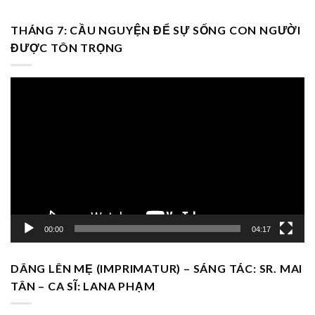
THÁNG 7: CẦU NGUYỆN ĐỂ SỰ SỐNG CON NGƯỜI
ĐƯỢC TÔN TRỌNG
Trình
chơi
Video
00:00
04:17
DÂNG LÊN MẸ (IMPRIMATUR) – SÁNG TÁC: SR. MAI
TÂN – CA SĨ: LANA PHẠM