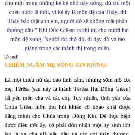
cho một trong những kẻ bé nhỏ này uống, dù chỉ một
chén nước lã thôi, vì kẻ ấy là môn đệ của Thầy, thì
Thầy bảo thật anh em, người đó sẽ không mất phần
thưởng đâu.”
Khi Đức Giê-su ra chỉ thị cho mười hai
môn đệ xong, Người rời chỗ đó, đi dạy dỗ và rao
giảng trong các thành thị trong miền.
[/read]
CHIÊM NGẮM MẸ SỐNG TIN MỪNG:
Là một thiếu nữ dạt dào tình cảm, nhưng sớm mồ côi
mẹ, Têrêsa (sau này là thánh Têrêsa Hài Đồng Giêsu)
rất yêu mến cha và các chị. Tuy nhiên, tình yêu của
Chúa Giêsu luôn thu hút khiến cô khao khát được
dâng mình cho Chúa trong Dòng Kín. Để thực hiện
được điều ước ấy, cô phải đón nhận một hy sinh lớn
lao là xa cha già yêu dấu và các chị thân thương.