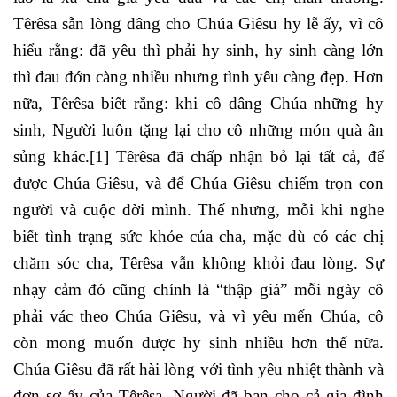
Têrêsa sẵn lòng dâng cho Chúa Giêsu hy lễ ấy, vì cô
hiểu rằng: đã yêu thì phải hy sinh, hy sinh càng lớn
thì đau đớn càng nhiều nhưng tình yêu càng đẹp. Hơn
nữa, Têrêsa biết rằng: khi cô dâng Chúa những hy
sinh
,
Người luôn tặng lại cho cô những món quà ân
sủng khác.
[1]
Têrêsa đã chấp nhận bỏ lại tất cả, để
được Chúa Giêsu, và để Chúa Giêsu chiếm trọn con
người và cuộc đời mình. Thế nhưng, mỗi khi nghe
biết tình trạng sức khỏe của cha, mặc dù có các chị
chăm sóc cha, Têrêsa vẫn không khỏi đau lòng. Sự
nhạy cảm đó cũng chính là “thập giá” mỗi ngày cô
phải vác theo Chúa Giêsu, và vì yêu mến Chúa, cô
còn mong muốn được hy sinh nhiều hơn thế nữa.
Chúa Giêsu đã rất hài lòng với tình yêu nhiệt thành và
đơn sơ ấy của Têrêsa. Người đã ban cho cả gia đình