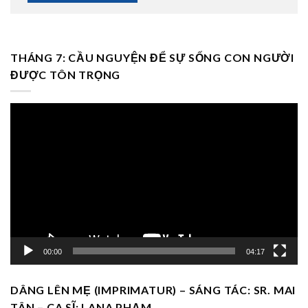
THÁNG 7: CẦU NGUYỆN ĐỂ SỰ SỐNG CON NGƯỜI
ĐƯỢC TÔN TRỌNG
Trình
chơi
Video
00:00
04:17
DÂNG LÊN MẸ (IMPRIMATUR) – SÁNG TÁC: SR. MAI
TÂN – CA SĨ: LANA PHẠM