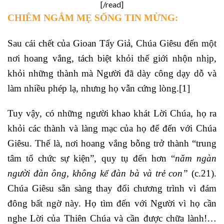
[/read]
CHIÊM NGẮM MẸ SỐNG TIN MỪNG:
Sau cái chết của Gioan Tẩy Giả, Chúa Giêsu đến một
nơi hoang vắng, tách biệt khỏi thế giới nhộn nhịp,
khỏi những thành mà Người đã dày công dạy dỗ và
làm nhiều phép lạ, nhưng họ vẫn cứng lòng.
[1]
Tuy vậy, có những người khao khát Lời Chúa, họ ra
khỏi các thành và làng mạc của họ để đến với Chúa
Giêsu. Thế là, nơi hoang vắng bỗng trở thành “trung
tâm tổ chức sự kiện”, quy tụ đến hơn “
năm ngàn
người đàn ông, không kể đàn bà và trẻ con”
(c.21).
Chúa Giêsu sẵn sàng thay đổi chương trình vì đám
đông bất ngờ này. Họ tìm đến với Người vì họ cần
nghe Lời của Thiên Chúa và cần được chữa lành!…