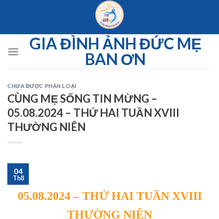
Skip
to
content
GIA ĐÌNH ẢNH ĐỨC MẸ
BAN ƠN
CHƯA ĐƯỢC PHÂN LOẠI
CÙNG MẸ SỐNG TIN MỪNG –
05.08.2024 – THỨ HAI TUẦN XVIII
THƯỜNG NIÊN
04
Th8
05.08.2024 – THỨ HAI TUẦN XVIII
THƯỜNG NIÊN