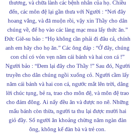
thương, và chữa lành các bệnh nhân của họ.
Chiều
đến, các môn đệ lại gần thưa với Người : “Nơi đây
hoang vắng, và đã muộn rồi, vậy xin Thầy cho dân
chúng về, để họ vào các làng mạc mua lấy thức ăn.”
Đức Giê-su bảo : “Họ không cần phải đi đâu cả, chính
anh em hãy cho họ ăn.” Các ông đáp : “Ở đây, chúng
con chỉ có vỏn vẹn năm cái bánh và hai con cá !”
Người bảo : “Đem lại đây cho Thầy !” Sau đó, Người
truyền cho dân chúng ngồi xuống cỏ. Người cầm lấy
năm cái bánh và hai con cá, ngước mắt lên trời, dâng
lời chúc tụng, bẻ ra, trao cho môn đệ, và môn đệ trao
cho đám đông. Ai nấy đều ăn và được no nê. Những
mẩu bánh còn thừa, người ta thu lại được mười hai
giỏ đầy. Số người ăn khoảng chừng năm ngàn đàn
ông, không kể đàn bà và trẻ con.