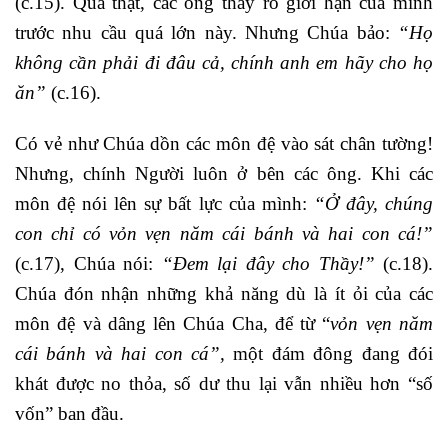
(c.15). Quả thật, các ông thấy rõ giới hạn của mình
trước nhu cầu quá lớn này. Nhưng Chúa bảo:
“Họ
không cần phải đi đâu cả, chính anh em hãy cho họ
ăn”
(c.16).
Có vẻ như Chúa dồn các môn đệ vào sát chân tường!
Nhưng, chính Người luôn ở bên các ông. Khi các
môn đệ nói lên sự bất lực của mình:
“Ở đây, chúng
con chỉ có vỏn vẹn năm cái bánh và hai con cá!”
(c.17), Chúa nói:
“Đem lại đây cho Thầy!”
(c.18).
Chúa đón nhận những khả năng dù là ít ỏi của các
môn đệ và dâng lên Chúa Cha, để từ “
vỏn vẹn năm
cái bánh và hai con cá”,
một đám đông đang đói
khát được no thỏa, số dư thu lại vẫn nhiều hơn “số
vốn” ban đầu.