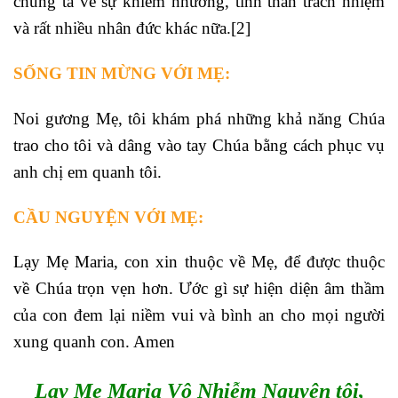
chúng ta về sự khiêm nhường, tinh thần trách nhiệm
và rất nhiều nhân đức khác nữa.
[2]
SỐNG TIN MỪNG VỚI MẸ:
Noi gương Mẹ, tôi khám phá những khả năng Chúa
trao cho tôi và dâng vào tay Chúa bằng cách phục vụ
anh chị em quanh tôi.
CẦU NGUYỆN VỚI MẸ:
Lạy Mẹ Maria, con xin thuộc về Mẹ, để được thuộc
về Chúa trọn vẹn hơn. Ước gì sự hiện diện âm thầm
của con đem lại niềm vui và bình an cho mọi người
xung quanh con. Amen
Lạy Mẹ Maria Vô Nhiễm Nguyên tội,