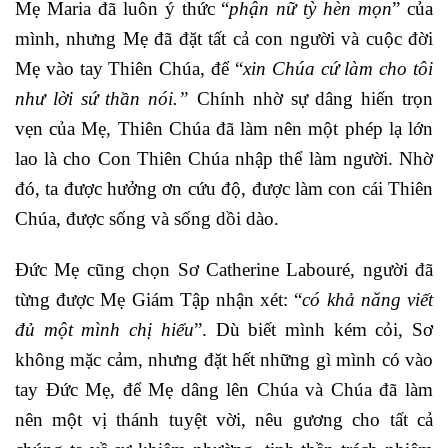
Mẹ Maria đã luôn ý thức “
phận nữ tỳ hèn mọn
” của
mình, nhưng Mẹ đã đặt tất cả con người và cuộc đời
Mẹ vào tay Thiên Chúa, để “
xin Chúa cứ làm cho tôi
như lời sứ thần nói.”
Chính nhờ sự dâng hiến trọn
vẹn của Mẹ, Thiên Chúa đã làm nên một phép lạ lớn
lao là cho Con Thiên Chúa nhập thể làm người. Nhờ
đó, ta được hưởng ơn cứu độ, được làm con cái Thiên
Chúa, được sống và sống dồi dào.
Đức Mẹ cũng chọn Sơ Catherine Labouré, người đã
từng được Mẹ Giám Tập nhận xét: “
có khả năng viết
đủ một mình chị hiểu
”. Dù biết mình kém cỏi, Sơ
không mặc cảm, nhưng đặt hết những gì mình có vào
tay Đức Mẹ, để Mẹ dâng lên Chúa và Chúa đã làm
nên một vị thánh tuyệt vời, nêu gương cho tất cả