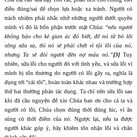
điều đúng/sai để chọn lựa hoặc xa tránh. Người có
trách nhiệm phải nhắc nhở những người dưới quyền
mình vì đó là bổn phận trước mặt Chúa: “
nếu ngươi
không báo cho kẻ gian ác đó biết, để nó từ bỏ lối
sống xấu xa, thì nó sẽ phải chết vì tội lỗi của nó,
nhưng Ta sẽ đòi ngươi đền nợ máu nó.”
[3]
Tuy
nhiên, sửa lỗi cho người đó với tình yêu, và sửa lỗi vì
mình bị tổn thương do người có lỗi gây ra, nghĩa là
đụng tới “cái tôi”, hoàn toàn khác nhau và trường hợp
thứ hai thường phản tác dụng. Ta chỉ nên sửa lỗi sau
khi đã cầu nguyện để xin Chúa ban ơn cho cả ta và
người có lỗi, Chúa chọn đúng thời đúng lúc, vì ân
sủng có thời điểm của nó. Ngược lại, nếu ta được
người khác góp ý, hãy khiêm tốn nhận lỗi và chân