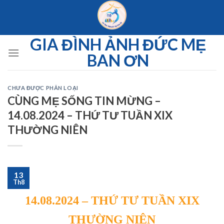
Skip
to
content
GIA ĐÌNH ẢNH ĐỨC MẸ
BAN ƠN
CHƯA ĐƯỢC PHÂN LOẠI
CÙNG MẸ SỐNG TIN MỪNG –
14.08.2024 – THỨ TƯ TUẦN XIX
THƯỜNG NIÊN
13
Th8
14.08.2024 – THỨ TƯ TUẦN XIX
THƯỜNG NIÊN