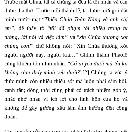
Trước mặt Chúa, tất cả chúng ta đều là tội nhân và cần
được tha thứ. Trước mỗi thánh lễ, ta được mời gọi đặt
mình trước mặt “
Thiên Chúa Toàn Năng và anh chị
em”,
để thấy rõ “
tôi đã phạm tội nhiều trong tư
tưởng, lời nói và việc làm”
và “
xin Chúa thương xót
chúng con!
” chứ không nói: “Xin Chúa thương xót
người người này, người kia…” Chính thánh Phaolô
cũng khiêm tốn nhìn nhận: “
Có ai yếu đuối mà tôi lại
không cảm thấy mình yếu đuối?
”
[2]
Chúng ta vừa ý
thức mình còn nhiều thiếu sót mà luôn phải sám hối,
canh tân; đồng thời cũng phải có trách nhiệm góp ý,
nhắc nhở nhau vì ích lợi cho linh hồn của họ và
không để gây gương xấu làm ảnh hưởng đến cộng
đoàn.
Cha mẹ cần sửa dạy con cái, phân tích cho chúng biết