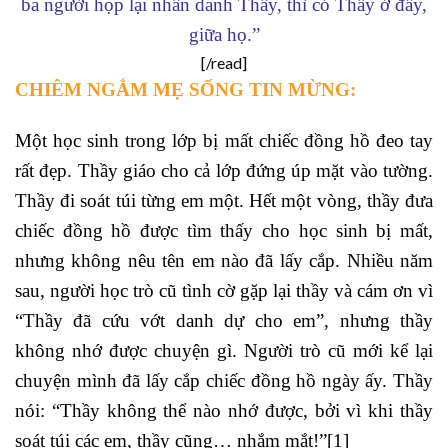
ba người họp lại nhân danh Thầy, thì có Thầy ở đấy,
giữa họ.”
[/read]
CHIÊM NGẮM MẸ SỐNG TIN MỪNG:
Một học sinh trong lớp bị mất chiếc đồng hồ đeo tay
rất đẹp. Thầy giáo cho cả lớp đứng úp mặt vào tường.
Thầy đi soát túi từng em một. Hết một vòng, thầy đưa
chiếc đồng hồ được tìm thấy cho học sinh bị mất,
nhưng không nêu tên em nào đã lấy cắp. Nhiều năm
sau, người học trò cũ tình cờ gặp lại thầy và cám ơn vì
“Thầy đã cứu vớt danh dự cho em”, nhưng thầy
không nhớ được chuyện gì. Người trò cũ mới kể lại
chuyện mình đã lấy cắp chiếc đồng hồ ngày ấy. Thầy
nói: “Thầy không thể nào nhớ được, bởi vì khi thầy
soát túi các em, thầy cũng… nhắm mắt!”
[1]