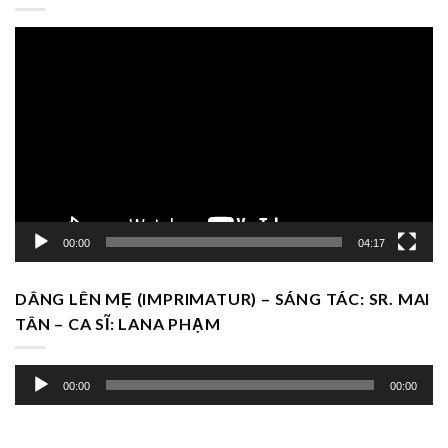
Trình
chơi
Video
00:00
04:17
DÂNG LÊN MẸ (IMPRIMATUR) – SÁNG TÁC: SR. MAI
TÂN – CA SĨ: LANA PHẠM
Trình
00:00
00:00
chơi
Audio