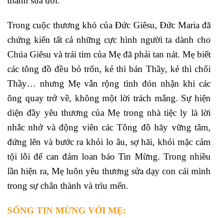
thành sửa đổi.
Trong cuộc thương khó của Đức Giêsu, Đức Maria đã
chứng kiến tất cả những cực hình người ta dành cho
Chúa Giêsu và trái tim của Mẹ đã phải tan nát. Mẹ biết
các tông đồ đều bỏ trốn, kẻ thì bán Thầy, kẻ thì chối
Thầy… nhưng Mẹ vẫn rộng tình đón nhận khi các
ông quay trở về, không một lời trách mắng. Sự hiện
diện đầy yêu thương của Mẹ trong nhà tiệc ly là lời
nhắc nhở và động viên các Tông đồ hãy vững tâm,
đứng lên và bước ra khỏi lo âu, sợ hãi, khỏi mặc cảm
tội lỗi để can đảm loan báo Tin Mừng. Trong nhiều
lần hiện ra, Mẹ luôn yêu thương sửa dạy con cái mình
trong sự chân thành và trìu mến.
SỐNG TIN MỪNG VỚI MẸ: