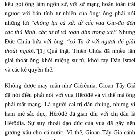
kêu gọi ông làm ngôn sứ, với sứ mạng hoàn toàn trái
ngược với bản tính tự nhiên của ông: ông phải nói
những lời “
chống lại cả xứ: từ các vua Giu-đa đến
các thủ lãnh, các tư tế và toàn dân trong xứ
.” Nhưng
Đức Chúa hứa với ông: “
có Ta ở với ngươi để giải
thoát ngươi
.”
[1]
Quả thật, Thiên Chúa đã nhiều lần
giải thoát ông khỏi miệng sư tử, khỏi tay Dân Israel
và các kẻ quyền thế.
Không được may mắn như Giêrêmia, Gioan Tẩy Giả
đã nói điều phải nói với vua Hêrôđê và vì thế mà ông
phải mất mạng. Là người cai trị dân chúng, nhưng vì
ham mê sắc dục, Hêrôđê đã gian díu với chị dâu là
Hêrôđia. Sự suy thoái đạo đức của vua đã gây nên
gương xấu cho cả nước. Vì thế, Gioan Tẩy Giả cảnh