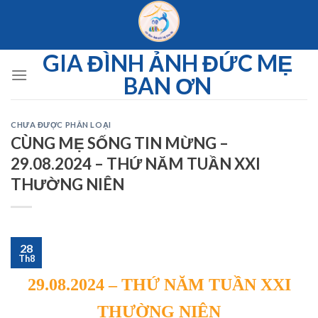
Skip
to
content
GIA ĐÌNH ẢNH ĐỨC MẸ
BAN ƠN
CHƯA ĐƯỢC PHÂN LOẠI
CÙNG MẸ SỐNG TIN MỪNG –
29.08.2024 – THỨ NĂM TUẦN XXI
THƯỜNG NIÊN
28
Th8
29.08.2024 – THỨ NĂM TUẦN XXI
THƯỜNG NIÊN