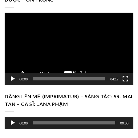
Trình
chơi
Video
00:00
04:17
DÂNG LÊN MẸ (IMPRIMATUR) – SÁNG TÁC: SR. MAI
TÂN – CA SĨ: LANA PHẠM
Trình
00:00
00:00
chơi
Audio