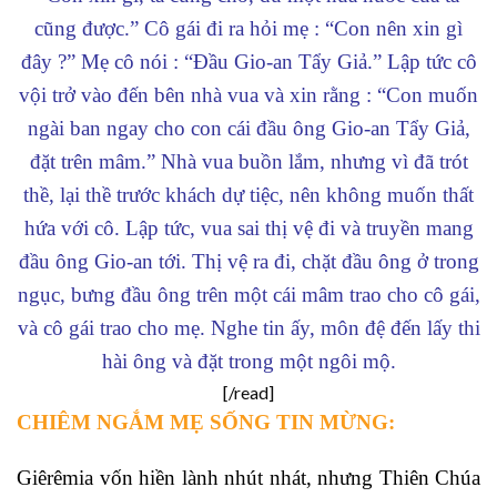
cũng được.” Cô gái đi ra hỏi mẹ : “Con nên xin gì
đây ?” Mẹ cô nói : “Đầu Gio-an Tẩy Giả.” Lập tức cô
vội trở vào đến bên nhà vua và xin rằng : “Con muốn
ngài ban ngay cho con cái đầu ông Gio-an Tẩy Giả,
đặt trên mâm.” Nhà vua buồn lắm, nhưng vì đã trót
thề, lại thề trước khách dự tiệc, nên không muốn thất
hứa với cô. Lập tức, vua sai thị vệ đi và truyền mang
đầu ông Gio-an tới. Thị vệ ra đi, chặt đầu ông ở trong
ngục, bưng đầu ông trên một cái mâm trao cho cô gái,
và cô gái trao cho mẹ. Nghe tin ấy, môn đệ đến lấy thi
hài ông và đặt trong một ngôi mộ.
[/read]
CHIÊM NGẮM MẸ SỐNG TIN MỪNG:
Giêrêmia vốn hiền lành nhút nhát, nhưng Thiên Chúa