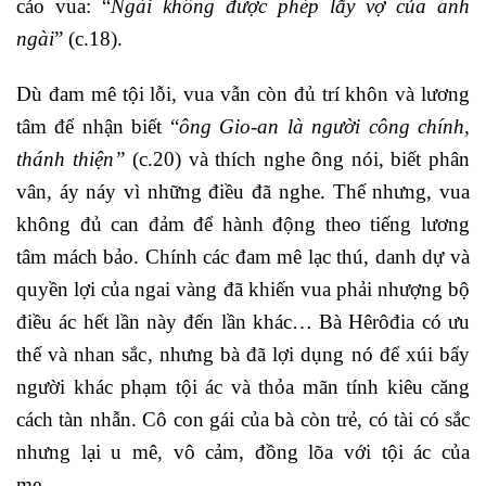
cáo vua: “
Ngài không được phép lấy vợ của anh
ngài
” (c.18).
Dù đam mê tội lỗi, vua vẫn còn đủ trí khôn và lương
tâm để nhận biết “
ông Gio-an là người công chính,
thánh thiện”
(c.20) và thích nghe ông nói, biết phân
vân, áy náy vì những điều đã nghe. Thế nhưng, vua
không đủ can đảm để hành động theo tiếng lương
tâm mách bảo. Chính các đam mê lạc thú, danh dự và
quyền lợi của ngai vàng đã khiến vua phải nhượng bộ
điều ác hết lần này đến lần khác… Bà Hêrôđia có ưu
thế và nhan sắc, nhưng bà đã lợi dụng nó để xúi bẩy
người khác phạm tội ác và thỏa mãn tính kiêu căng
cách tàn nhẫn. Cô con gái của bà còn trẻ, có tài có sắc
nhưng lại u mê, vô cảm, đồng lõa với tội ác của
mẹ…