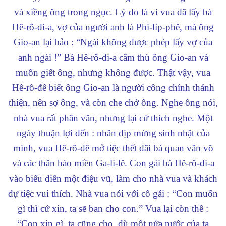
và xiềng ông trong ngục. Lý do là vì vua đã lấy bà
Hê-rô-đi-a, vợ của người anh là Phi-líp-phê, mà ông
Gio-an lại bảo : “Ngài không được phép lấy vợ của
anh ngài !” Bà Hê-rô-đi-a căm thù ông Gio-an và
muốn giết ông, nhưng không được. Thật vậy, vua
Hê-rô-đê biết ông Gio-an là người công chính thánh
thiện, nên sợ ông, và còn che chở ông. Nghe ông nói,
nhà vua rất phân vân, nhưng lại cứ thích nghe.
Một
ngày thuận lợi đến : nhân dịp mừng sinh nhật của
mình, vua Hê-rô-đê mở tiệc thết đãi bá quan văn võ
và các thân hào miền Ga-li-lê. Con gái bà Hê-rô-đi-a
vào biểu diễn một điệu vũ, làm cho nhà vua và khách
dự tiệc vui thích. Nhà vua nói với cô gái : “Con muốn
gì thì cứ xin, ta sẽ ban cho con.” Vua lại còn thề :
“Con xin gì, ta cũng cho, dù một nửa nước của ta