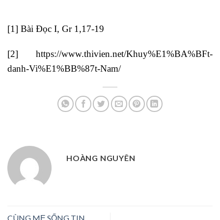
[1]
Bài Đọc I, Gr 1,17-19
[2]
https://www.thivien.net/Khuy%E1%BA%BFt-
danh-Vi%E1%BB%87t-Nam/
HOÀNG NGUYÊN
CÙNG MẸ SỐNG TIN