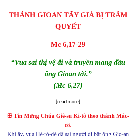
THÁNH GIOAN TẨY GIẢ BỊ TRẢM
QUYẾT
Mc 6,17-29
“Vua sai thị vệ đi và truyền mang đầu
ông Gioan tới.”
(Mc 6,27)
[read more]
✠ Tin Mừng Chúa Giê-su Ki-tô theo thánh Mác-
cô.
Khi ấy, vua Hê-rô-đê đã sai người đi bắt ông Gio-an