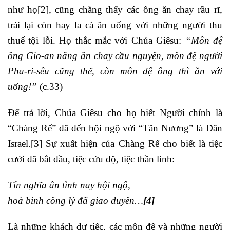
như họ
[2]
, cũng chẳng thấy các ông ăn chay rầu rĩ,
trái lại còn hay la cà ăn uống với những người thu
thuế tội lỗi. Họ thắc mắc với Chúa Giêsu:
“Môn đệ
ông Gio-an năng ăn chay cầu nguyện, môn đệ người
Pha-ri-sêu cũng thế, còn môn đệ ông thì ăn với
uống!”
(c.33)
Để trả lời, Chúa Giêsu cho họ biết Người chính là
“Chàng Rể” đã đến hội ngộ với “Tân Nương” là Dân
Israel.
[3]
Sự xuất hiện của Chàng Rể cho biết là tiệc
cưới đã bắt đầu, tiệc cứu độ, tiệc thần linh:
Tín nghĩa ân tình nay hội ngộ,
hoà bình công lý đã giao duyên…
[4]
Là những khách dự tiệc, các môn đệ và những người