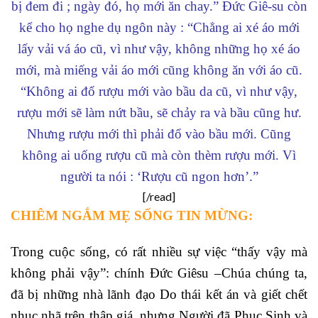
bị đem đi ; ngày đó, họ mới ăn chay.”
Đức Giê-su còn
kể cho họ nghe dụ ngôn này : “Chẳng ai xé áo mới
lấy vải vá áo cũ, vì như vậy, không những họ xé áo
mới, mà miếng vải áo mới cũng không ăn với áo cũ.
“Không ai đổ rượu mới vào bầu da cũ, vì như vậy,
rượu mới sẽ làm nứt bầu, sẽ chảy ra và bầu cũng hư.
Nhưng rượu mới thì phải đổ vào bầu mới. Cũng
không ai uống rượu cũ mà còn thèm rượu mới. Vì
người ta nói : ‘Rượu cũ ngon hơn’.”
[/read]
CHIÊM NGẮM MẸ SỐNG TIN MỪNG:
Trong cuộc sống, có rất nhiều sự việc “thấy vậy mà
không phải vậy”: chính Đức Giêsu –Chúa chúng ta,
đã bị những nhà lãnh đạo Do thái kết án và giết chết
nhục nhã trên thập giá, nhưng Người đã Phục Sinh và