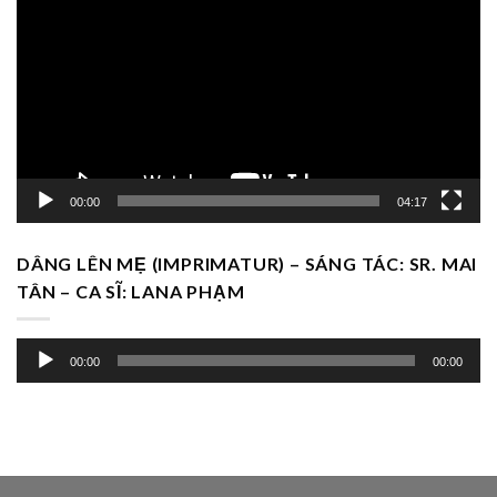
chơi
Video
00:00
04:17
DÂNG LÊN MẸ (IMPRIMATUR) – SÁNG TÁC: SR. MAI
TÂN – CA SĨ: LANA PHẠM
Trình
00:00
00:00
chơi
Audio