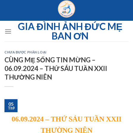
Skip
to
content
GIA ĐÌNH ẢNH ĐỨC MẸ
BAN ƠN
CHƯA ĐƯỢC PHÂN LOẠI
CÙNG MẸ SỐNG TIN MỪNG –
06.09.2024 – THỨ SÁU TUẦN XXII
THƯỜNG NIÊN
05
Th9
06.09.2024 – THỨ SÁU TUẦN XXII
THƯỜNG NIÊN