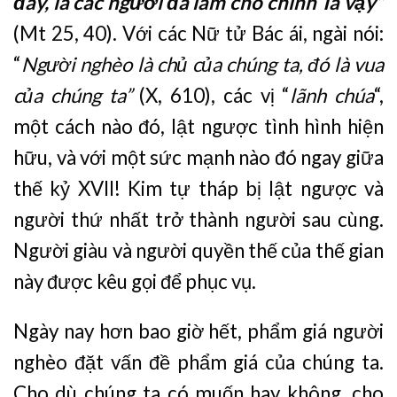
đây, là các ngươi đã làm cho chính Ta vậy”
(Mt 25, 40). Với các Nữ tử Bác ái, ngài nói:
“
Người nghèo là chủ của chúng ta, đó là vua
của chúng ta”
(X, 610), các vị “
lãnh
chúa
“,
một cách nào đó, lật ngược tình hình hiện
hữu, và với một sức mạnh nào đó ngay giữa
thế kỷ XVII! Kim tự tháp bị lật ngược và
người thứ nhất trở thành người sau cùng.
Người giàu và người quyền thế của thế gian
này được kêu gọi để phục vụ.
Ngày nay hơn bao giờ hết, phẩm giá người
nghèo đặt vấn đề phẩm giá của chúng ta.
Cho dù chúng ta có muốn hay không, cho