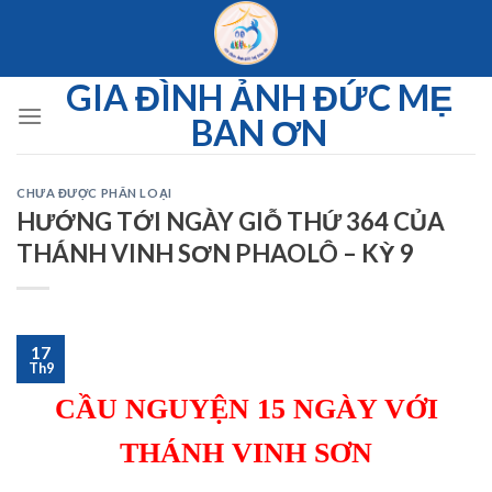
Skip
to
content
GIA ĐÌNH ẢNH ĐỨC MẸ
BAN ƠN
CHƯA ĐƯỢC PHÂN LOẠI
HƯỚNG TỚI NGÀY GIỖ THỨ 364 CỦA
THÁNH VINH SƠN PHAOLÔ – KỲ 9
17
Th9
CẦU NGUYỆN 15 NGÀY VỚI
THÁNH VINH SƠN