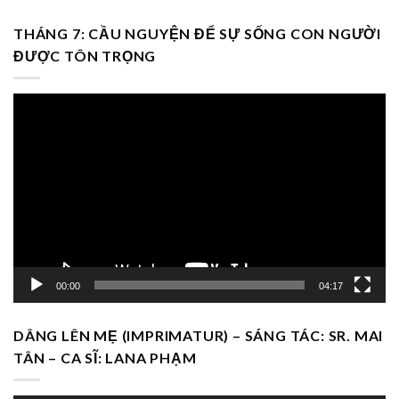
THÁNG 7: CẦU NGUYỆN ĐỂ SỰ SỐNG CON NGƯỜI
ĐƯỢC TÔN TRỌNG
Trình
chơi
Video
00:00
04:17
DÂNG LÊN MẸ (IMPRIMATUR) – SÁNG TÁC: SR. MAI
TÂN – CA SĨ: LANA PHẠM