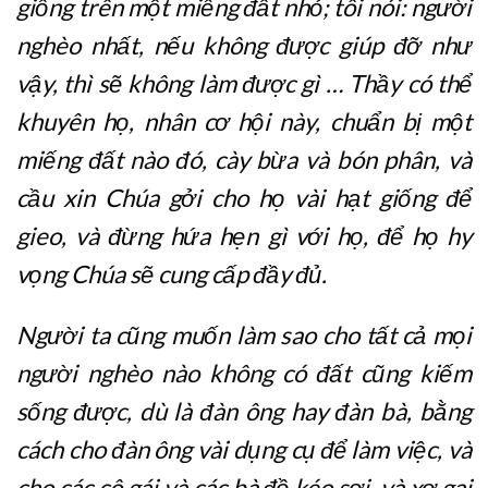
giống trên một miếng đất nhỏ; tôi nói: người
nghèo nhất, nếu không được giúp đỡ như
vậy, thì sẽ không làm được gì … Thầy có thể
khuyên họ, nhân cơ hội này, chuẩn bị một
miếng đất nào đó, cày bừa và bón phân, và
cầu xin Chúa gởi cho họ vài hạt giống để
gieo, và đừng hứa hẹn gì với họ, để họ hy
vọng Chúa sẽ cung cấp đầy đủ.
Người ta cũng muốn làm sao cho tất cả mọi
người nghèo nào không có đất cũng kiếm
sống được, dù là đàn ông hay đàn bà, bằng
cách cho đàn ông vài dụng cụ để làm việc, và
cho các cô gái và các bà đồ kéo sợi, và xơ gai