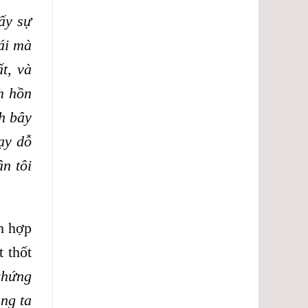
ấy sự
ái mà
t, và
m hồn
h bây
ạy dỗ
n tôi
h hợp
 thốt
chứng
ng ta