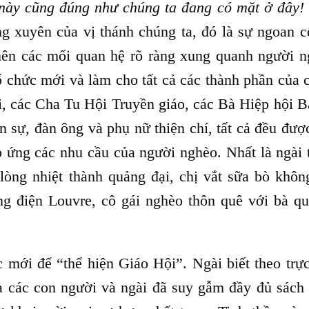
 này cũng đúng như chúng ta đang có mặt ở đây!
g xuyên của vị thánh chúng ta, đó là sự ngoan c
 nên các mối quan hệ rõ ràng xung quanh người n
 chức mới và làm cho tất cả các thành phần của 
, các Cha Tu Hội Truyền giáo, các Bà Hiệp hội Bá
 sự, đàn ông và phụ nữ thiện chí, tất cả đều đượ
p ứng các nhu cầu của người nghèo. Nhất là ngài 
 lòng nhiệt thành quảng đại, chị vắt sữa bò khôn
ng điện Louvre, cô gái nghèo thôn quê với bà qu
 mới để “thể hiện Giáo Hội”. Ngài biết theo trực
a các con người và ngài đã suy gẫm đầy đủ sách