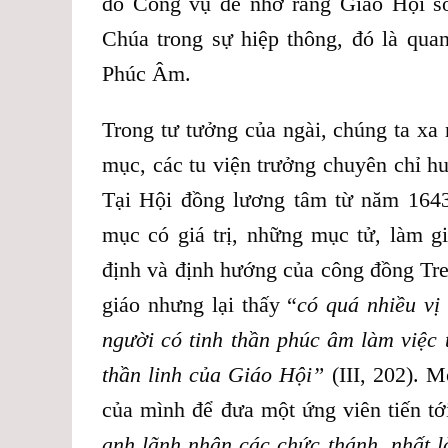
đồ Công vụ để nhớ rằng Giáo Hội sơ
Chúa trong sự hiệp thông, đó là qua
Phúc Âm.
Trong tư tưởng của ngài, chúng ta xa
mục, các tu viện trưởng chuyên chỉ 
Tại Hội đồng lương tâm từ năm 1643
mục có giá trị, những mục tử, làm g
định và định hướng của công đồng Tre
giáo nhưng lại thấy “
có quá nhiều vị
người có tinh thần phúc âm làm việc 
thần linh của Giáo Hội”
(III, 202). M
của mình để đưa một ứng viên tiến tớ
anh lãnh nhận các chức thánh, nhất là