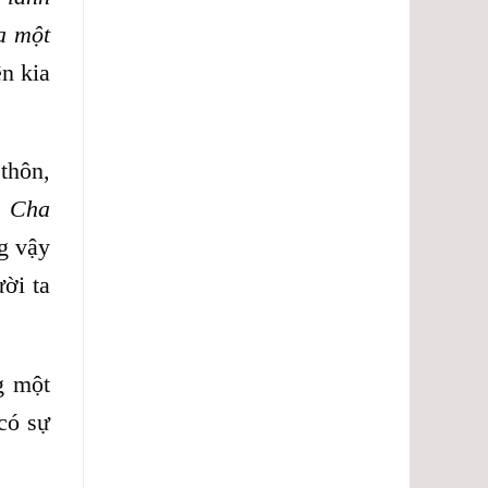
a một
ên kia
thôn,
h Cha
g vậy
ời ta
g một
có sự