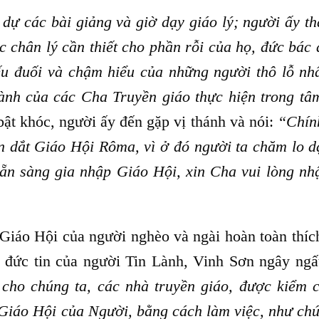
dự các bài giảng và giờ dạy giáo lý; người ấy th
 chân lý cần thiết cho phần rỗi của họ, đức bác 
ếu đuối và chậm hiểu của những người thô lỗ nhấ
hành của các Cha Truyền giáo thực hiện trong tâ
ật khóc, người ấy đến gặp vị thánh và nói:
“Chín
n dắt Giáo Hội Rôma, vì ở đó người ta chăm lo d
sẵn sàng gia nhập Giáo Hội, xin Cha vui lòng nhậ
 Giáo Hội của người nghèo và ngài hoàn toàn thíc
 đức tin của người Tin Lành, Vinh Sơn ngây ngất
 cho chúng ta, các nhà truyền giáo, được kiểm 
Giáo Hội của Người, bằng cách làm việc, như chú