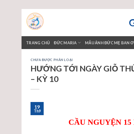
Skip
to
content
TRANG CHỦ
ĐỨC MARIA
MẪU ẢNH ĐỨC MẸ BAN 
CHƯA ĐƯỢC PHÂN LOẠI
HƯỚNG TỚI NGÀY GIỖ TH
– KỲ 10
19
Th9
CẦU NGUYỆN 15