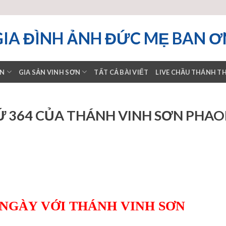
GIA ĐÌNH ẢNH ĐỨC MẸ BAN Ơ
ƠN
GIA SẢN VINH SƠN
TẤT CẢ BÀI VIẾT
LIVE CHẦU THÁNH T
Ứ 364 CỦA THÁNH VINH SƠN PHA
 NGÀY VỚI THÁNH VINH SƠN