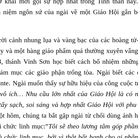
 khai mời gọi sự hợp nhất trong Tinh thần này
n niệm ngôn sứ của ngài về một Giáo Hội gắn b
 rời cảnh nhung lụa và vàng bạc của các hoàng tử
huy và một hàng giáo phẩm quá thường xuyên vắng
, thánh Vinh Sơn học biết cách bổ nhiệm những
iám mục các giáo phận trống tòa. Ngài biết các 
nte. Ngài muốn thấy sự hữu hiệu của công cuộc t
 vô ích… Nhu cầu lớn nhất của Giáo Hội là có 
tẩy sạch, soi sáng và hợp nhất Giáo Hội với phu
ột hôm, chúng ta bắt gặp ngài từ chối dùng ảnh 
i chức linh mục:”
Tôi sẽ theo lương tâm góp phần
 chức linh mục, bởi vì thật bất hạnh cho ai nhận