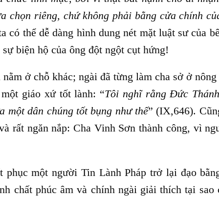
ựa chọn riêng, chứ không phải bằng cửa chính củ
ta có thể dễ dàng hình dung nét mặt luật sư của b
 và sự biện hộ của ông đột ngột cụt hứng!
nằm ở chỗ khác; ngài đã từng làm cha sở ở nông 
 một giáo xứ tốt lành: “
Tôi nghĩ rằng Đức Thán
a một dân chúng tốt bụng như thế
” (IX,646). Cũn
và rất ngăn nắp: Cha Vinh Sơn thành công, vì ngư
c một người Tin Lành Pháp trở lại đạo bằn
h chất phúc âm và chính ngài giải thích tại sao 