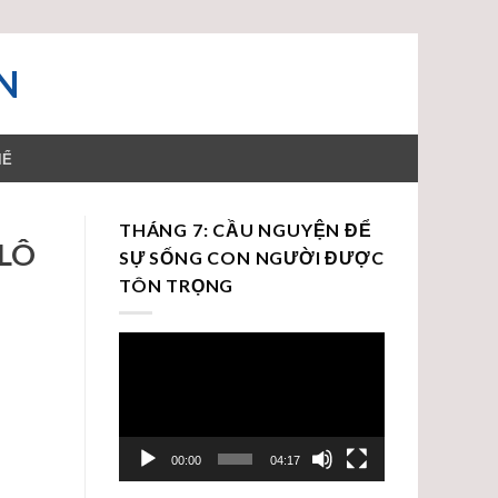
N
HỂ
THÁNG 7: CẦU NGUYỆN ĐỂ
OLÔ
SỰ SỐNG CON NGƯỜI ĐƯỢC
TÔN TRỌNG
Trình
chơi
Video
00:00
04:17