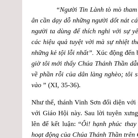
“
Người Tin Lành tò mò tham 
ân cần dạy dỗ những người dốt nát các
người ta dùng để thích nghi với sự y
các hiệu quả tuyệt vời mà sự nhiệt t
những kẻ tội lỗi nhất”.
Xúc động đến b
giờ tôi mới thấy Chúa Thánh Thần dẫ
về phần rỗi của dân làng nghèo; tôi 
vào
” (XI, 35-36).
Như thế, thánh Vinh Sơn đối diện với
với Giáo Hội này. Sau lời tuyên xưng
lên để kết luận: “
Ôi! hạnh phúc thay
hoạt động của Chúa Thánh Thần trên 