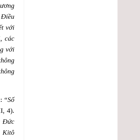
lượng.
hương
 Điều
t với
, các
ng với
không
không
: “
Số
I, 4).
ụ Đức
 Kitô