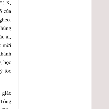
“(IX,
ố của
ghèo.
chúng
c ái,
c mời
thành
g học
ý tộc
 giác
 Tông