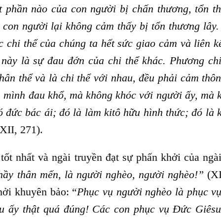
t phần nào của con người bị chấn thương, tổn t
con người lại không cảm thấy bị tổn thương lây.
 chi thể của chúng ta hết sức giao cảm và liên kế
 này là sự đau đớn của chi thể khác. Phương chi
thân thể và là chi thể với nhau, đều phải cảm thô
m mình đau khổ, mà không khóc với người ấy, mà 
 đức bác ái; đó là làm kitô hữu hình thức; đó là 
XII, 271).
ất và ngài truyền đạt sự phấn khởi của ngài
hầy thân mến, là người nghèo, người nghèo!”
(XI
hởi khuyên bảo: “
Phục vụ người nghèo là phục v
ều ấy thật quá đúng! Các con phục vụ Đức Giêsu