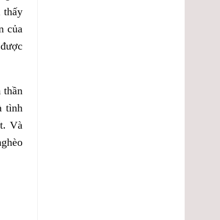
 thấy
n của
 được
à thần
 tình
t. Và
nghèo