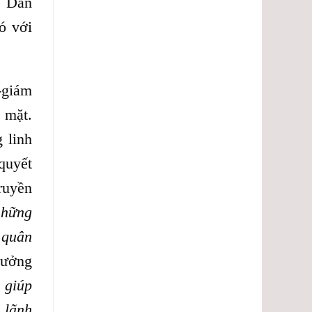
. Dân
ó với
-giám
 mặt.
 linh
quyết
ruyền
những
 quân
hưởng
 giúp
 lãnh