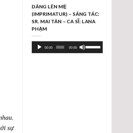
DÂNG LÊN MẸ
(IMPRIMATUR) – SÁNG TÁC:
SR. MAI TÂN – CA SĨ: LANA
PHẠM
Trình
Sử
00:00
00:00
chơi
dụng
Audio
các
phím
mũi
tên
Lên/Xuống
để
tăng
hoặc
nhau.
giảm
âm
ới sự