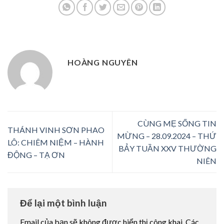
HOÀNG NGUYÊN
CÙNG MẸ SỐNG TIN
THÁNH VINH SƠN PHAO
MỪNG – 28.09.2024 – THỨ
LÔ: CHIÊM NIỆM – HÀNH
BẢY TUẦN XXV THƯỜNG
ĐỘNG – TẠ ƠN
NIÊN
Để lại một bình luận
Email của bạn sẽ không được hiển thị công khai.
Các