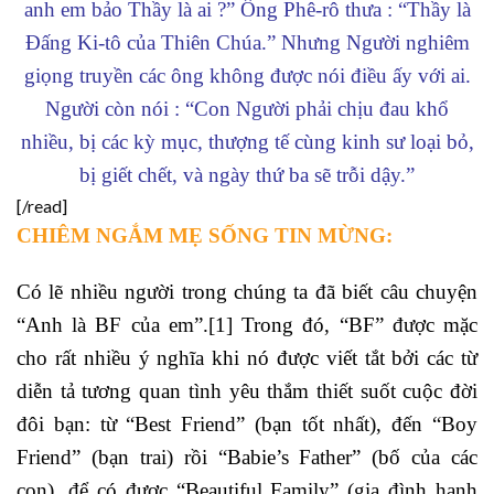
anh em bảo Thầy là ai ?” Ông Phê-rô thưa : “Thầy là
Đấng Ki-tô của Thiên Chúa.” Nhưng Người nghiêm
giọng truyền các ông không được nói điều ấy với ai.
Người còn nói : “Con Người phải chịu đau khổ
nhiều, bị các kỳ mục, thượng tế cùng kinh sư loại bỏ,
bị giết chết, và ngày thứ ba sẽ trỗi dậy.”
[/read]
CHIÊM NGẮM MẸ SỐNG TIN MỪNG:
Có lẽ nhiều người trong chúng ta đã biết câu chuyện
“Anh là BF của em”.
[1]
Trong đó, “BF” được mặc
cho rất nhiều ý nghĩa khi nó được viết tắt bởi các từ
diễn tả tương quan tình yêu thắm thiết suốt cuộc đời
đôi bạn: từ “Best Friend” (bạn tốt nhất), đến “Boy
Friend” (bạn trai) rồi “Babie’s Father” (bố của các
con), để có được “Beautiful Family” (gia đình hạnh