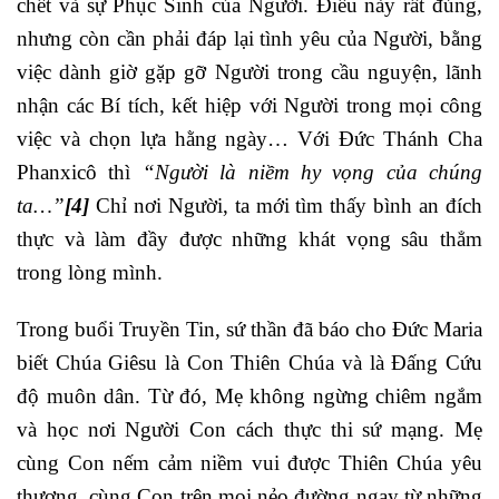
chết và sự Phục Sinh của Người. Điều này rất đúng,
nhưng còn cần phải đáp lại tình yêu của Người, bằng
việc dành giờ gặp gỡ Người trong cầu nguyện, lãnh
nhận các Bí tích, kết hiệp với Người trong mọi công
việc và chọn lựa hằng ngày… Với Đức Thánh Cha
Phanxicô thì
“Người là niềm hy vọng của chúng
ta…”
[4]
Chỉ nơi Người, ta mới tìm thấy bình an đích
thực và làm đầy được những khát vọng sâu thẳm
trong lòng mình.
Trong buổi Truyền Tin, sứ thần đã báo cho Đức Maria
biết Chúa Giêsu là Con Thiên Chúa và là Đấng Cứu
độ muôn dân. Từ đó, Mẹ không ngừng chiêm ngắm
và học nơi Người Con cách thực thi sứ mạng. Mẹ
cùng Con nếm cảm niềm vui được Thiên Chúa yêu
thương, cùng Con trên mọi nẻo đường ngay từ những