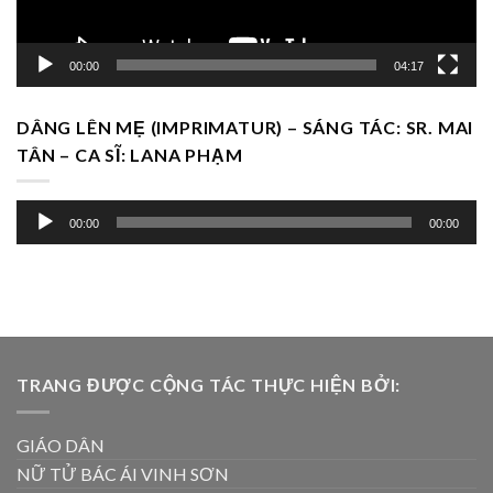
00:00
04:17
DÂNG LÊN MẸ (IMPRIMATUR) – SÁNG TÁC: SR. MAI
TÂN – CA SĨ: LANA PHẠM
Trình
00:00
00:00
chơi
Audio
TRANG ĐƯỢC CỘNG TÁC THỰC HIỆN BỞI:
GIÁO DÂN
NỮ TỬ BÁC ÁI VINH SƠN