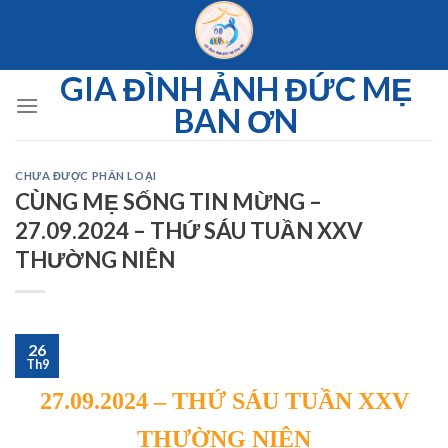
Skip
to
content
GIA ĐÌNH ẢNH ĐỨC MẸ
BAN ƠN
CHƯA ĐƯỢC PHÂN LOẠI
CÙNG MẸ SỐNG TIN MỪNG –
27.09.2024 – THỨ SÁU TUẦN XXV
THƯỜNG NIÊN
26
Th9
27.09.2024 – THỨ SÁU TUẦN XXV
THƯỜNG NIÊN