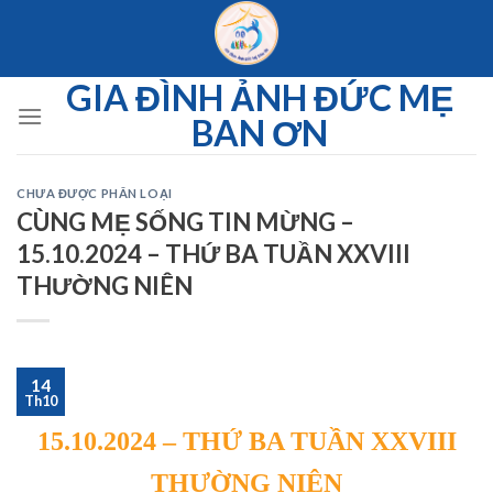
Skip
to
content
GIA ĐÌNH ẢNH ĐỨC MẸ
BAN ƠN
CHƯA ĐƯỢC PHÂN LOẠI
CÙNG MẸ SỐNG TIN MỪNG –
15.10.2024 – THỨ BA TUẦN XXVIII
THƯỜNG NIÊN
14
Th10
15.10.2024 – THỨ BA TUẦN XXVIII
THƯỜNG NIÊN