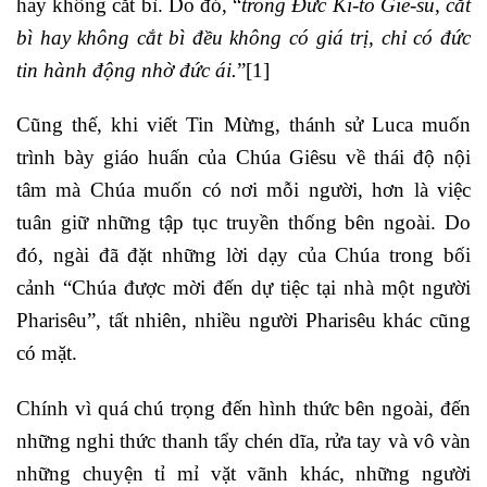
hay không cắt bì. Do đó, “
trong Đức Ki-tô Giê-su, cắt
bì hay không cắt bì đều không có giá trị, chỉ có đức
tin hành động nhờ đức ái.
”
[1]
Cũng thế, khi viết Tin Mừng, thánh sử Luca muốn
trình bày giáo huấn của Chúa Giêsu về thái độ nội
tâm mà Chúa muốn có nơi mỗi người, hơn là việc
tuân giữ những tập tục truyền thống bên ngoài. Do
đó, ngài đã đặt những lời dạy của Chúa trong bối
cảnh “Chúa được mời đến dự tiệc tại nhà một người
Pharisêu”, tất nhiên, nhiều người Pharisêu khác cũng
có mặt.
Chính vì quá chú trọng đến hình thức bên ngoài, đến
những nghi thức thanh tẩy chén dĩa, rửa tay và vô vàn
những chuyện tỉ mỉ vặt vãnh khác, những người