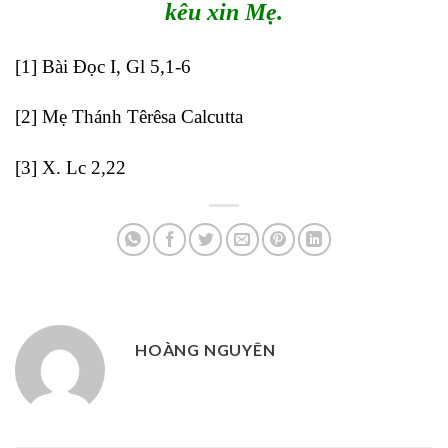
kêu xin Mẹ.
[1]
Bài Đọc I, Gl 5,1-6
[2]
Mẹ Thánh Têrêsa Calcutta
[3]
X. Lc 2,22
HOÀNG NGUYÊN