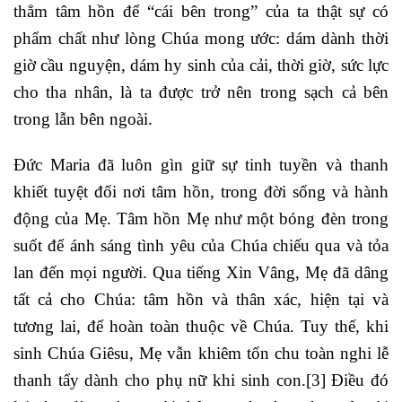
thẳm tâm hồn để “cái bên trong” của ta thật sự có
phẩm chất như lòng Chúa mong ước: dám dành thời
giờ cầu nguyện, dám hy sinh của cải, thời giờ, sức lực
cho tha nhân, là ta được trở nên trong sạch cả bên
trong lẫn bên ngoài.
Đức Maria đã luôn gìn giữ sự tinh tuyền và thanh
khiết tuyệt đối nơi tâm hồn, trong đời sống và hành
động của Mẹ. Tâm hồn Mẹ như một bóng đèn trong
suốt để ánh sáng tình yêu của Chúa chiếu qua và tỏa
lan đến mọi người. Qua tiếng Xin Vâng, Mẹ đã dâng
tất cả cho Chúa: tâm hồn và thân xác, hiện tại và
tương lai, để hoàn toàn thuộc về Chúa. Tuy thế, khi
sinh Chúa Giêsu, Mẹ vẫn khiêm tốn chu toàn nghi lễ
thanh tẩy dành cho phụ nữ khi sinh con.
[3]
Điều đó