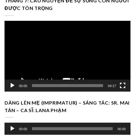
THÁNG 7: CẦU NGUYỆN ĐỂ SỰ SỐNG CON NGƯỜI
ĐƯỢC TÔN TRỌNG
Trình
chơi
Video
00:00
04:17
DÂNG LÊN MẸ (IMPRIMATUR) – SÁNG TÁC: SR. MAI
TÂN – CA SĨ: LANA PHẠM
Trình
00:00
00:00
chơi