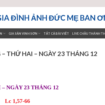
GIA ĐÌNH ẢNH ĐỨC MẸ BAN Ơ
ƠN
GIA SẢN VINH SƠN
TẤT CẢ BÀI VIẾT
LIVE CHẦU THÁNH T
– THỨ HAI – NGÀY 23 THÁNG 12
 – NGÀY 23 THÁNG 12
Lc 1,57-66