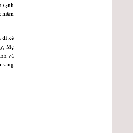
n cạnh
c niềm
 đi kế
ày, Mẹ
ính và
n sàng