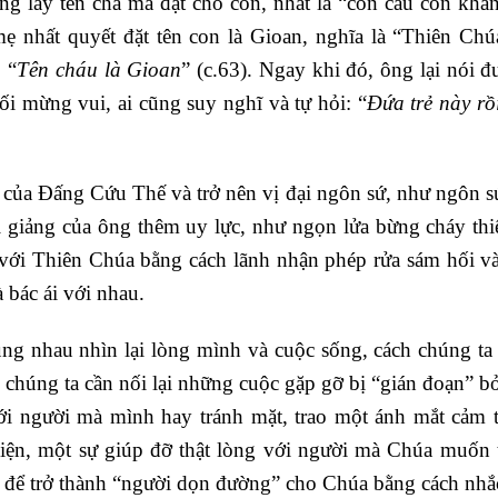
ng lấy tên cha mà đặt cho con, nhất là “con cầu con khẩ
mẹ nhất quyết đặt tên con là Gioan, nghĩa là “Thiên Chú
 “
Tên cháu là Gioan
” (c.63). Ngay khi đó, ông lại nói đ
ối mừng vui, ai cũng suy nghĩ và tự hỏi: “
Đứa trẻ này rồi
 của Đấng Cứu Thế và trở nên vị đại ngôn sứ, như ngôn sứ
 giảng của ông thêm uy lực, như ngọn lửa bừng cháy thi
 với Thiên Chúa bằng cách lãnh nhận phép rửa sám hối v
à bác ái với nhau.
ng nhau nhìn lại lòng mình và cuộc sống, cách chúng ta
chúng ta cần nối lại những cuộc gặp gỡ bị “gián đoạn” bở
với người mà mình hay tránh mặt, trao một ánh mắt cảm 
hiện, một sự giúp đỡ thật lòng với người mà Chúa muốn 
để trở thành “người dọn đường” cho Chúa bằng cách nhắ