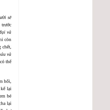
lượng.
ười sẽ
 trước
đại và
hi còn
 chết,
háu và
có thể
m hối,
kể lại
 em bé
ha lại