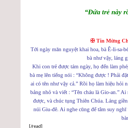
“Đứa trẻ này rồ
✠ Tin Mừng Chú
Tới ngày mãn nguyệt khai hoa, bà Ê-li-sa-bé
bà như vậy, láng g
Khi con trẻ được tám ngày, họ đến làm phép 
bà mẹ lên tiếng nói : “Không được ! Phải đặ
ai có tên như vậy cả.” Rồi họ làm hiệu hỏi
bảng nhỏ và viết : “Tên cháu là Gio-an.” Ai
được, và chúc tụng Thiên Chúa. Láng giềng
núi Giu-đê. Ai nghe cũng để tâm suy nghĩ và
bà
[/read]