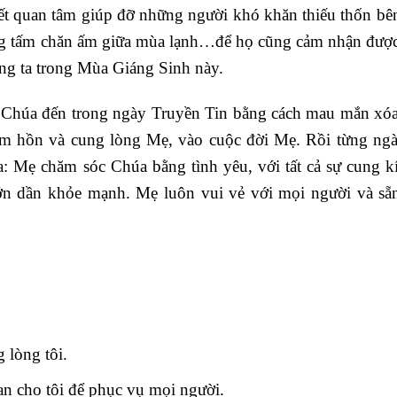
biết quan tâm giúp đỡ những người khó khăn thiếu thốn bê
ững tấm chăn ấm giữa mùa lạnh…để họ cũng cảm nhận đượ
ng ta trong Mùa Giáng Sinh này.
 Chúa đến trong ngày Truyền Tin bằng cách mau mắn xóa
âm hồn và cung lòng Mẹ, vào cuộc đời Mẹ. Rồi từng ng
: Mẹ chăm sóc Chúa bằng tình yêu, với tất cả sự cung k
lớn dần khỏe mạnh. Mẹ luôn vui vẻ với mọi người và sẵ
 lòng tôi.
n cho tôi để phục vụ mọi người.