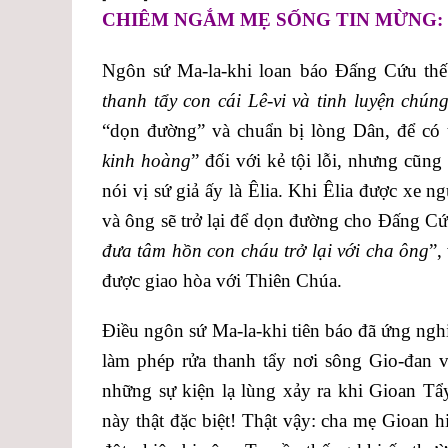
CHIÊM NGẮM MẸ SỐNG TIN MỪNG:
Ngôn sứ Ma-la-khi loan báo Đấng Cứu thế 
thanh tẩy con cái Lê-vi và tinh luyện chú
“dọn đường” và chuẩn bị lòng Dân, để có
kinh hoàng
” đối với kẻ tội lỗi, nhưng cũng
nói vị sứ giả ấy là Êlia. Khi Êlia được xe n
và ông sẽ trở lại để dọn đường cho Đấng C
đưa tâm hồn con cháu trở lại với cha ông
”,
được giao hòa với Thiên Chúa.
Điều ngôn sứ Ma-la-khi tiên báo đã ứng ngh
làm phép rửa thanh tẩy nơi sông Gio-đan 
những sự kiện lạ lùng xảy ra khi Gioan T
này thật đặc biệt! Thật vậy: cha mẹ Gioan 