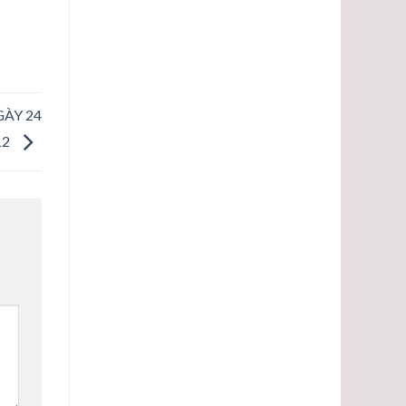
ÀY 24
12