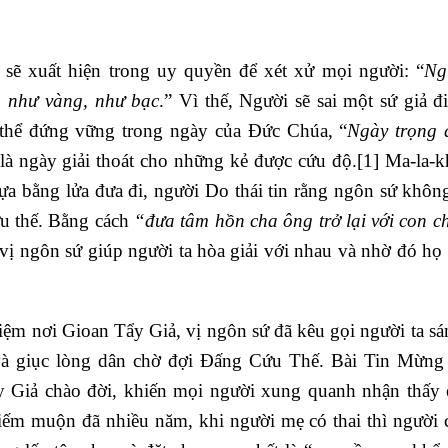
sẽ xuất hiện trong uy quyền để xét xử mọi người: “
Ng
ng như vàng, như bạc
.” Vì thế, Người sẽ sai một sứ giả đi
 thể đứng vững trong ngày của Đức Chúa, “
Ngày trọng 
 là ngày giải thoát cho những kẻ được cứu độ.
[1]
Ma-la-k
gựa bằng lửa đưa đi, người Do thái tin rằng ngôn sứ không
ứu thế. Bằng cách
“đưa tâm hồn cha ông trở lại với con c
 vị ngôn sứ giúp người ta hòa giải với nhau và nhờ đó họ 
iệm nơi Gioan Tẩy Giả, vị ngôn sứ đã kêu gọi người ta sá
và giục lòng dân chờ đợi Đấng Cứu Thế. Bài Tin Mừng 
ẩy Giả chào đời, khiến mọi người xung quanh nhận thấy
hiếm muộn đã nhiều năm, khi người mẹ có thai thì người c