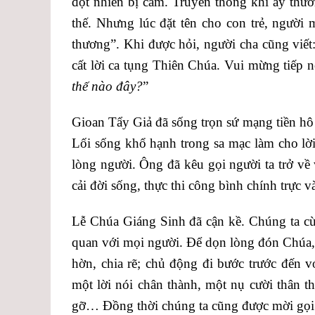
đột nhiên bị câm. Truyền thống khi ấy thườ
thế. Nhưng lúc đặt tên cho con trẻ, người 
thương”. Khi được hỏi, người cha cũng viết:
cất lời ca tụng Thiên Chúa. Vui mừng tiếp n
thế nào đây?
”
Gioan Tẩy Giả đã sống trọn sứ mạng tiền hô
Lối sống khổ hạnh trong sa mạc làm cho lời
lòng người. Ông đã kêu gọi người ta trở về
cải đời sống, thực thi công bình chính trực v
Lễ Chúa Giáng Sinh đã cận kề. Chúng ta cù
quan với mọi người. Để dọn lòng đón Chúa, 
hờn, chia rẽ; chủ động đi bước trước đến 
một lời nói chân thành, một nụ cười thân t
gỡ… Đồng thời chúng ta cũng được mời gọi 