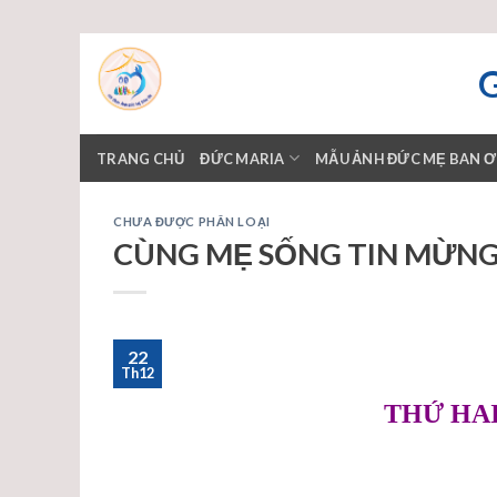
Skip
to
content
TRANG CHỦ
ĐỨC MARIA
MẪU ẢNH ĐỨC MẸ BAN 
CHƯA ĐƯỢC PHÂN LOẠI
CÙNG MẸ SỐNG TIN MỪNG 
22
Th12
THỨ HAI