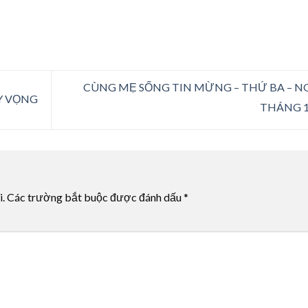
CÙNG MẸ SỐNG TIN MỪNG – THỨ BA – NG
Y VỌNG
THÁNG 
i.
Các trường bắt buộc được đánh dấu
*