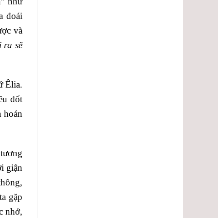
n” như
a đoái
ược và
 ra sẽ
 Êlia.
êu đốt
à hoán
 tương
i giận
thông,
ta gặp
c nhở,