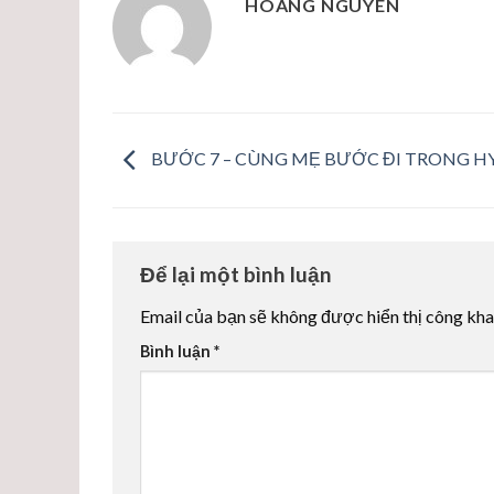
HOÀNG NGUYÊN
BƯỚC 7 – CÙNG MẸ BƯỚC ĐI TRONG H
Để lại một bình luận
Email của bạn sẽ không được hiển thị công kha
Bình luận
*