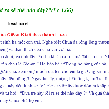
i ra sẽ thế nào đây?”(Lc 1,66)
[read more]
a Giê-su Ki-tô theo thánh Lu-ca.
t sinh hạ một con trai. Nghe biết Chúa đã rộng lòng thươ
iềng và thân thích đều chia vui với bà.
cắt bì, và tính lấy tên cha là Da-ca-ri-a mà đặt cho em. 
t tên cháu là Gio-an.” Họ bảo bà : “Trong họ hàng của bà,
 người cha, xem ông muốn đặt tên cho em là gì. Ông xin m
 nấy đều bỡ ngỡ. Ngay lúc ấy, miệng lưỡi ông lại mở ra, ô
 ai nấy đều kinh sợ. Và các sự việc ấy được đồn ra khắp 
 tự hỏi : “Đứa trẻ này rồi ra sẽ thế nào đây ?” Và quả thậ
n tay Chúa phù hộ em.