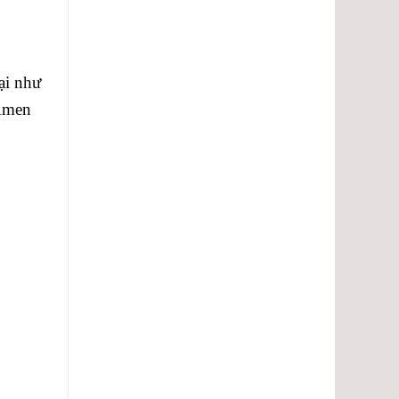
ại như
 Amen