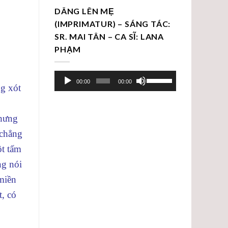
DÂNG LÊN MẸ
(IMPRIMATUR) – SÁNG TÁC:
SR. MAI TÂN – CA SĨ: LANA
PHẠM
Trình
Sử
00:00
00:00
ng xót
chơi
dụng
Audio
các
phím
Nhưng
mũi
 chẳng
tên
ột tấm
Lên/Xuống
ng nói
để
tăng
miền
hoặc
t, có
giảm
âm