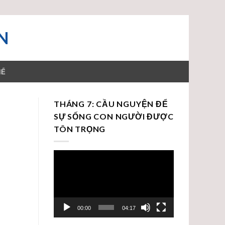
N
HỂ
THÁNG 7: CẦU NGUYỆN ĐỂ
SỰ SỐNG CON NGƯỜI ĐƯỢC
TÔN TRỌNG
Trình
chơi
Video
00:00
04:17