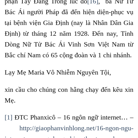
phận Tây Đàng Trong lúc đó
[16]
, ba Nữ Tử
Bác Ái người Pháp đã đến hiện diện-phục vụ
tại bệnh viện Gia Định (nay là Nhân Dân Gia
Định) từ tháng 12 năm 1928. Đến nay, Tỉnh
Dòng Nữ Tử Bác Ái Vinh Sơn Việt Nam từ
Bắc chí Nam có 65 cộng đoàn và 1 chi nhánh.
Lạy Mẹ Maria Vô Nhiễm Nguyên Tội,
xin cầu cho chúng con hằng chạy đến kêu xin
Mẹ.
[1]
ĐTC Phanxicô – 16 ngôn ngữ internet… –
http://giaophanvinhlong.net/16-ngon-ngu-