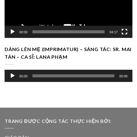
00:00
04:17
DÂNG LÊN MẸ (IMPRIMATUR) – SÁNG TÁC: SR. MAI
TÂN – CA SĨ: LANA PHẠM
Trình
00:00
00:00
chơi
Audio
TRANG ĐƯỢC CỘNG TÁC THỰC HIỆN BỞI: