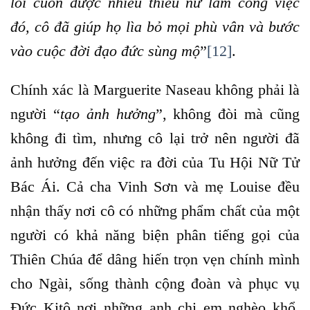
lôi cuốn được nhiều thiếu nữ làm công việc
đó, cô đã giúp họ lìa bỏ mọi phù vân và bước
vào cuộc đời đạo đức sùng mộ
”
[12]
.
Chính xác là Marguerite Naseau không phải là
người “
tạo ảnh hưởng
”, không đòi mà cũng
không đi tìm, nhưng cô lại trở nên người đã
ảnh hưởng đến việc ra đời của Tu Hội Nữ Tử
Bác Ái. Cả cha Vinh Sơn và mẹ Louise đều
nhận thấy nơi cô có những phẩm chất của một
người có khả năng biện phân tiếng gọi của
Thiên Chúa để dâng hiến trọn vẹn chính mình
cho Ngài, sống thành cộng đoàn và phục vụ
Đức Kitô nơi những anh chị em nghèo khổ,