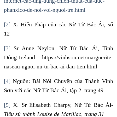
internet-cac-ung-dung-chien-thuat-cua-duc-
phanxico-de-noi-voi-nguoi-tre.html
[2]
X. Hiến Pháp của các Nữ Tử Bác Ái, số
12
[3]
Sr Anne Neylon, Nữ Tử Bác Ái, Tỉnh
Dòng Ireland – https://vinhson.net/marguerite-
naseau-nguoi-nu-tu-bac-ai-dau-tien.html
[4]
Nguồn: Bài Nói Chuyện của Thánh Vinh
Sơn với các Nữ Tử Bác Ái, tập 2, trang 49
[5]
X. Sr Elisabeth Charpy, Nữ Tử Bác Ái-
Tiểu sử thánh Louise de Marillac, trang 31