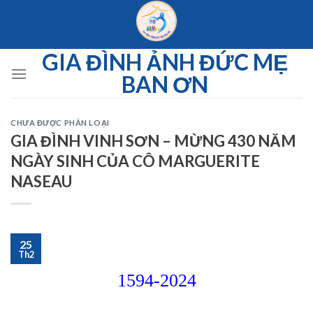
Skip
to
content
GIA ĐÌNH ẢNH ĐỨC MẸ
BAN ƠN
CHƯA ĐƯỢC PHÂN LOẠI
GIA ĐÌNH VINH SƠN – MỪNG 430 NĂM
NGÀY SINH CỦA CÔ MARGUERITE
NASEAU
25
Th2
1594-2024