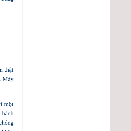
n thật
u. Máy
i một
u hành
 chóng