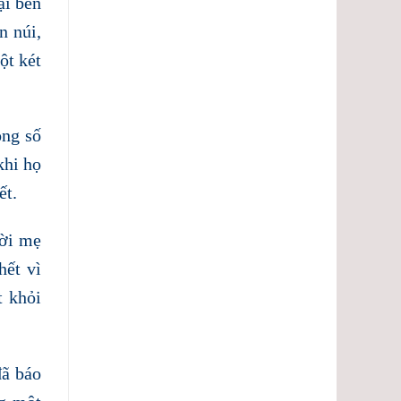
ại bên
n núi,
ột két
ong số
khi họ
ết.
ười mẹ
hết vì
t khỏi
đã báo