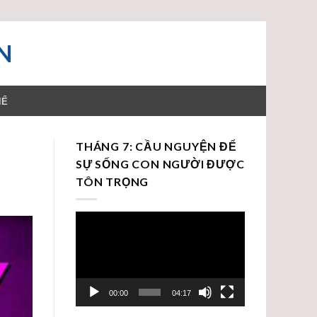
N
HỂ
THÁNG 7: CẦU NGUYỆN ĐỂ
SỰ SỐNG CON NGƯỜI ĐƯỢC
TÔN TRỌNG
Trình
chơi
Video
00:00
04:17