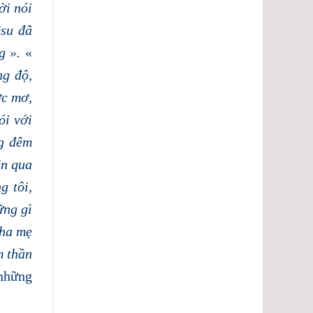
ời nói
êsu đã
ng ».
«
ng độ,
ớc mơ,
ói với
ng đêm
ên qua
g tôi,
ững gì
cha mẹ
m thần
 những