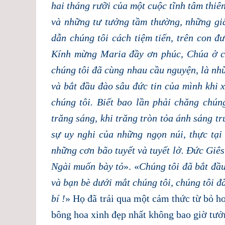
hai tháng rưỡi của một cuộc tĩnh tâm thiê
và những tư tưởng tầm thường, những giâ
dẫn chúng tôi cách tiệm tiến, trên con 
Kính mừng Maria đầy ơn phúc, Chúa ở 
chúng tôi đã cùng nhau cầu nguyện, là nh
và bắt đầu đào sâu đức tin của mình khi 
chúng tôi.
Biết bao lần phải chăng chún
trăng sáng, khi trăng tròn tỏa ánh sáng t
sự uy nghi của những ngọn núi, thực tại
những cơn bão tuyết và tuyết lở. Đức Giês
Ngài muốn bày tỏ
». «
Chúng tôi đã bắt đầu
và bạn bè dưới mắt chúng tôi, chúng tôi đ
bí !
» Họ đã trải qua một cảm thức từ bỏ h
bông hoa xinh đẹp nhất không bao giờ tưở