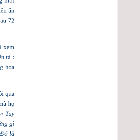
ng một
đến ăn
sau 72
hi xem
n tả :
ng hoa
ôi qua
 mà họ
 «
Tuy
ững gì
«
Đó là