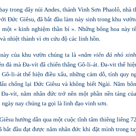
bay trong dãy núi Andes, thánh Vinh Sơn Phaolô, nhà t
ới Đức Giêsu, đã bắt đầu làm nảy sinh trong khu vườn
 một « kinh nghiệm thần bí ». Những bông hoa này tê
và nhiệt thành vì ơn cứu độ các linh hồn.
này của khu vườn chúng ta là «
năm viên đá nhỏ xinh
n đá mà Đa-vít đã chiến thắng Gô-li-át. Đa-vit thể hiệ
à Gô-li-át thể hiện điều xấu, những cám dỗ, tính quy n
h đấu chống lại Đức Giêsu và không biết Ngài. Năm bô
 Đa-vít, năm nhân đức trở nên một phần nền tảng củ
ngày nay chúng ta gọi là linh đạo vinh sơn.
Giêsu hướng dẫn qua một cuộc tĩnh tâm thiêng liêng 7
đã bắt đầu đạt được năm nhân đức khi đặt mình trong t