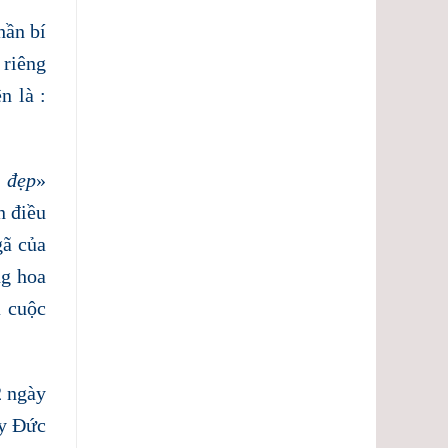
hần bí
 riêng
n là :
 đẹp
»
n điều
gã của
ng hoa
a cuộc
2 ngày
ay Đức