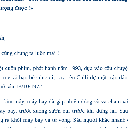
tượng được !»
ến,
ùng chúng ta luôn mãi !
ột cuốn phim, phát hành năm 1993, dựa vào câu chuyệ
a mẹ và bạn bè cùng đi, bay đến Chili dự một trận đấ
thứ sáu 13/10/1972.
ám mây, máy bay đã gặp nhiễu động và va chạm vớ
áy bay, trượt xuống sườn núi trước khi dừng lại. Sá
ng ra khỏi máy bay và tử vong. Sáu người khác nhanh