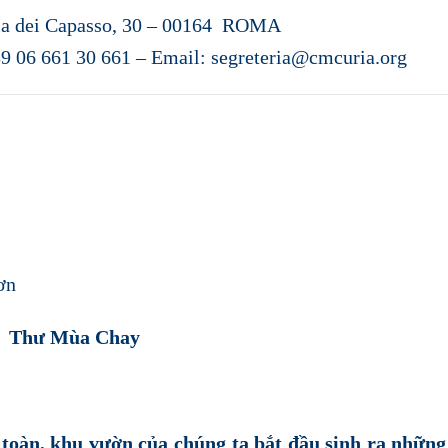
ia dei Capasso, 30 – 00164 ROMA
39 06 661 30 661 – Email:
segreteria@cmcuria.org
ơn
Thư Mùa Chay
 toàn, khu vườn của chúng ta bắt đầu sinh ra nhữn