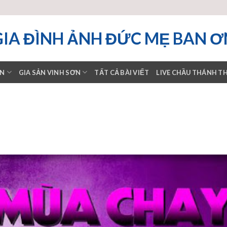
GIA ĐÌNH ẢNH ĐỨC MẸ BAN Ơ
ƠN
GIA SẢN VINH SƠN
TẤT CẢ BÀI VIẾT
LIVE CHẦU THÁNH T