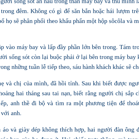
người sống sót ẩn náu trong thân máy bay và thu mình l
 trong đêm. Không có gì để săn bắn hoặc hái lượm trê
bố họ sẽ phân phối theo khẩu phẩn một hộp sôcôla và m
đập vào máy bay và lấp đầy phần lớn bên trong. Tám tr
gười sống sót còn lại buộc phải ở lại bên trong máy bay 
ong những tuần lễ tiếp theo, sáu hành khách khác sẽ ch
ẹ và chị của mình, đã hồi tỉnh. Sau khi biết được ng
oảng hai tháng sau tai nạn, biết rằng người chị sắp c
ếp, anh thề đi bộ và tìm ra một phương tiện để thoá
 với anh.
n áo và giày dép không thích hợp, hai người đàn ông 