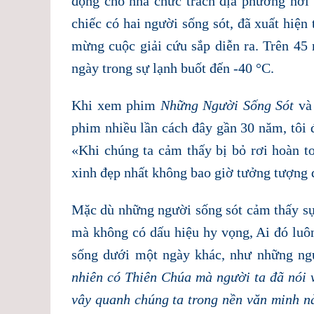
động cho nhà chức trách địa phương nơi 
chiếc có hai người sống sót, đã xuất hiện
mừng cuộc giải cứu sắp diễn ra. Trên 45 
ngày trong sự lạnh buốt đến -40 °C.
Khi xem phim
Những Người Sống Sót
và 
phim nhiều lần cách đây gần 30 năm, tôi
«Khi chúng ta cảm thấy bị bỏ rơi hoàn t
xinh đẹp nhất không bao giờ tưởng tượng 
Mặc dù những người sống sót cảm thấy sự b
mà không có dấu hiệu hy vọng, Ai đó luôn
sống dưới một ngày khác, như những ngư
nhiên có Thiên Chúa mà người ta đã nói v
vây quanh chúng ta trong nền văn minh n