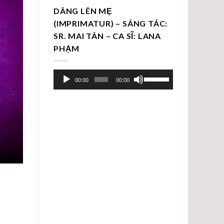
DÂNG LÊN MẸ
(IMPRIMATUR) – SÁNG TÁC:
SR. MAI TÂN – CA SĨ: LANA
PHẠM
Trình
Sử
00:00
00:00
chơi
dụng
Audio
các
phím
mũi
tên
Lên/Xuống
để
tăng
hoặc
giảm
âm