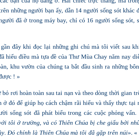
các bạn của họ đang ở. Hai chiếc trực thăng, mà tro
 trên những người bạn ấy, dẫn 14 người sống sót khác 
người đã ở trong máy bay, chỉ có 16 người sống sót, 
gần đây khi đọc lại những ghi chú mà tôi viết sau k
 đã hiểu điều mà tựa đề của Thư Mùa Chay năm nay diễ
oàn, khu vườn của chúng ta bắt đầu sinh ra những bô
được ! »
ỏ rơi hoàn toàn sau tai nạn và theo dòng thời gian tr
 ở đó để giúp họ cách chậm rãi hiểu và thấy thực tại
ời sống sót đã phát biểu trong các cuộc phỏng vấn.
ới tôi ở trường, và có Thiên Chúa bị che giấu bởi nh
ày
.
Đó chính là Thiên Chúa mà tôi đã gặp trên núi
». 