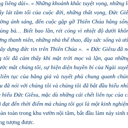
ng liêng dài». « Những khoảnh khắc tuyệt vọng, những l
y lát tăm tối của cuộc đời, những thất vọng, Đức Gi
đường ánh sáng, đến cuộc gặp gỡ Thiên Chúa hằng số
cùng bà…
Biết bao lần, rét cóng vì nhiệt độ dưới khô
ững thanh niên, những nhà thể thao, đầy sức sống và ư
xây dựng đức tin trên Thiên Chúa ».
«
Đức Giêsu đã n
g tôi đã cảm thấy khi mặt trời mọc và lặn, qua nhữ
rước mắt chúng tôi, sự hiện diện huyền bí của Ngài xuy
 liên tục của băng giá và tuyết phủ chung quanh chún
u đã nói với chúng tôi và chúng tôi đã bắt đầu hiểu nh
 hiểu Đức Giêsu, mặc dù những cái chết liên tục của 
ã đạt đến thời điểm mà chúng tôi gọi là một kinh nghiệ
oàn toàn trong khu vườn nội tâm, bắt đầu làm nảy sinh
ng tượng được.