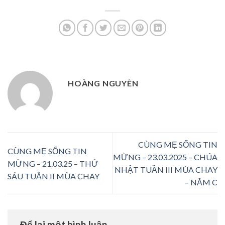
HOÀNG NGUYÊN
CÙNG MẸ SỐNG TIN
CÙNG MẸ SỐNG TIN
MỪNG – 23.03.2025 – CHÚA
MỪNG – 21.03.25 – THỨ
NHẬT TUẦN III MÙA CHAY
SÁU TUẦN II MÙA CHAY
– NĂM C
Để lại một bình luận