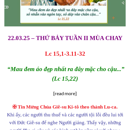
22.03.25 –
THỨ BẢY TUẦN II MÙA CHAY
Lc 15,1-3.11-32
“Mau đem áo đẹp nhất ra đây mặc cho cậu
..
.”
(Lc 15,
2
2)
[read more]
✠ Tin Mừng Chúa Giê-su Ki-tô theo thánh Lu-ca.
Khi ấy, các người thu thuế và các người tội lỗi đều lui tới
với Đức Giê-su để nghe Người giảng. Thấy vậy, những