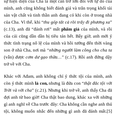
sự hiện diện của Cha là một cản trở lớn đối với tự do của
mình, anh cũng không biết đánh giá và trân trọng khối tài
sản vật chất và tinh thần anh đang có khi còn ở trong nhà
của Cha. Vì thế, khi “
thu góp tất cả rồi trẩy đi phương xa
”
(c.13), anh đã “đánh rơi” mất
phẩm giá
của mình, và rồi
của cải cũng dần dần bị tiêu tán hết. Bấy giờ, anh mới ý
thức tình trạng nô lệ của mình và hồi tưởng đến thời vàng
son ở nhà Cha, nơi mà “
những người làm công cho cha ta
(vẫn)
được cơm dư gạo thừa…”
(c.17). Rồi anh đứng dậy
trở về với Cha.
Khác với Ađam, anh không chỉ ý thức tội của mình, anh
còn ý thức mình
là con,
nhưng là đứa con “
thật đắc tội với
Trời và với cha
” (c.21). Nhưng khi trở về, anh thấy Cha đã
đợi anh từ bao giờ! Cha thật bao dung, khác xa với những
gì anh nghĩ về Cha trước đây: Cha không cần nghe anh thú
tội, không muốn nhắc đến những gì anh đã đánh mất.
[5]