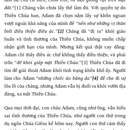
đất.
“
[1]
Chàng vẫn chưa lấy thế làm đủ. Với quyền tự do
Thiên Chúa ban, Ađam đã chọn nắm lấy sự khôn ngoan
vượt ngoài khả năng của mình để
“nên như những vị thần
biết điều thiện điều ác.”
[2]
Chàng đã “đi ra” khỏi giáo
huấn và tình thương của Thiên Chúa, không muốn chấp
nhận giới hạn của mình. Nhưng kết quả thật cay đắng:
Ađam chỉ thấy điều ác chứ không thấy điều thiện, và phải
trốn “
để khỏi giáp mặt Thiên Chúa
.”
[3]
Thiên Chúa đã đi
tìm để giải thoát Ađam khỏi tình trạng khốn khổ ấy. Người
làm cho Ađam “
những chiếc áo bằng da”
[4]
để che đi sự
lõa lồ của chàng, nhưng Ađam vẫn bị đuổi ra khỏi vườn địa
đàng, xa mắt Thiên Chúa.
Qua mọi thời đại, con cháu Ađam, cũng như ông, vẫn hiểu
sai tình thương của Thiên Chúa, như người con thứ trong
dụ ngôn Chúa Giêsu kể hôm nay. Người con thứ cảm thấy