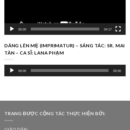
00:00
04:17
DÂNG LÊN MẸ (IMPRIMATUR) – SÁNG TÁC: SR. MAI
TÂN – CA SĨ: LANA PHẠM
Trình
00:00
00:00
chơi
Audio
TRANG ĐƯỢC CỘNG TÁC THỰC HIỆN BỞI:
GIÁO DÂN