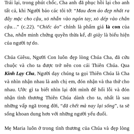
Trái lại, trong phút chốc, Cha anh đã phục hồi lại cho anh
tất cả, khi Người bảo các tôi tớ: “
Mau đem áo đẹp nhất ra
đây mặc cho cậu, xỏ nhẫn vào ngón tay, xỏ dép vào chân
cậu…
” (c.22). “
Chiếc áo
” chính là phẩm giá
là con
của
Cha,
nhẫn
minh chứng quyền thừa kế,
đi giày
là biểu hiện
của người tự do.
Chúa Giêsu, Người Con luôn đẹp lòng Chúa Cha, đã cứu
chuộc và cho ta được trở nên con cái Thiên Chúa. Qua
Kinh Lạy Cha
, Người dạy chúng ta gọi Thiên Chúa là Cha
và nhìn nhận nhau là anh chị em, đón nhận và tha thứ cho
nhau. Ước gì ta biết nhìn lại đời mình để hối lỗi và đón
nhận tình thương Thiên Chúa dành cho ta, nhất là sau
những vấp ngã trong đời, “
đã chết mà nay lại sống
”, ta sẽ
sống khoan dung hơn với những người yếu đuối.
Mẹ Maria luôn ở trong tình thương của Chúa và đẹp lòng