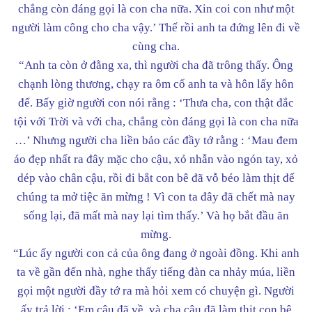
chẳng còn đáng gọi là con cha nữa. Xin coi con như một
người làm công cho cha vậy.’ Thế rồi anh ta đứng lên đi về
cùng cha.
“Anh ta còn ở đằng xa, thì người cha đã trông thấy. Ông
chạnh lòng thương, chạy ra ôm cổ anh ta và hôn lấy hôn
để. Bấy giờ người con nói rằng : ‘Thưa cha, con thật đắc
tội với Trời và với cha, chẳng còn đáng gọi là con cha nữa
…’ Nhưng người cha liền bảo các đầy tớ rằng : ‘Mau đem
áo đẹp nhất ra đây mặc cho cậu, xỏ nhẫn vào ngón tay, xỏ
dép vào chân cậu, rồi đi bắt con bê đã vỗ béo làm thịt để
chúng ta mở tiệc ăn mừng ! Vì con ta đây đã chết mà nay
sống lại, đã mất mà nay lại tìm thấy.’ Và họ bắt đầu ăn
mừng.
“Lúc ấy người con cả của ông đang ở ngoài đồng. Khi anh
ta về gần đến nhà, nghe thấy tiếng đàn ca nhảy múa, liền
gọi một người đầy tớ ra mà hỏi xem có chuyện gì. Người
ấy trả lời : ‘Em cậu đã về, và cha cậu đã làm thịt con bê