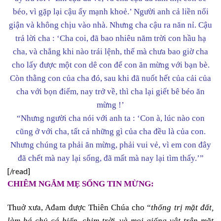
béo, vì gặp lại cậu ấy mạnh khoẻ.’ Người anh cả liền nổi
giận và không chịu vào nhà. Nhưng cha cậu ra năn nỉ. Cậu
trả lời cha : ‘Cha coi, đã bao nhiêu năm trời con hầu hạ
cha, và chẳng khi nào trái lệnh, thế mà chưa bao giờ cha
cho lấy được một con dê con để con ăn mừng với bạn bè.
Còn thằng con của cha đó, sau khi đã nuốt hết của cải của
cha với bọn điếm, nay trở về, thì cha lại giết bê béo ăn
mừng !’
“Nhưng người cha nói với anh ta : ‘Con à, lúc nào con
cũng ở với cha, tất cả những gì của cha đều là của con.
Nhưng chúng ta phải ăn mừng, phải vui vẻ, vì em con đây
đã chết mà nay lại sống, đã mất mà nay lại tìm thấy.’”
[/read]
CHIÊM NGẮM MẸ SỐNG TIN MỪNG:
Thuở xưa, Ađam được Thiên Chúa cho “
thống trị mặt đất,
làm bá chủ cá biển, chim trời, và mọi giống vật trên mặt