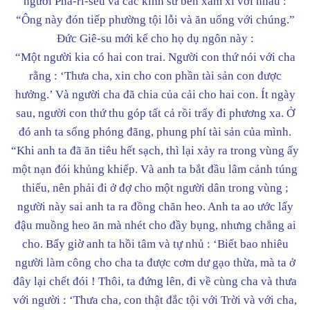
người Pha-ri-sêu và các kinh sư bèn xầm xì với nhau :
“Ông này đón tiếp phường tội lỗi và ăn uống với chúng.”
Đức Giê-su mới kể cho họ dụ ngôn này :
“Một người kia có hai con trai. Người con thứ nói với cha
rằng : ‘Thưa cha, xin cho con phần tài sản con được
hưởng.’ Và người cha đã chia của cải cho hai con. Ít ngày
sau, người con thứ thu góp tất cả rồi trẩy đi phương xa. Ở
đó anh ta sống phóng đãng, phung phí tài sản của mình.
“Khi anh ta đã ăn tiêu hết sạch, thì lại xảy ra trong vùng ấy
một nạn đói khủng khiếp. Và anh ta bắt đầu lâm cảnh túng
thiếu, nên phải đi ở đợ cho một người dân trong vùng ;
người này sai anh ta ra đồng chăn heo. Anh ta ao ước lấy
đậu muồng heo ăn mà nhét cho đầy bụng, nhưng chẳng ai
cho. Bấy giờ anh ta hồi tâm và tự nhủ : ‘Biết bao nhiêu
người làm công cho cha ta được cơm dư gạo thừa, mà ta ở
đây lại chết đói ! Thôi, ta đứng lên, đi về cùng cha và thưa
với người : ‘Thưa cha, con thật đắc tội với Trời và với cha,