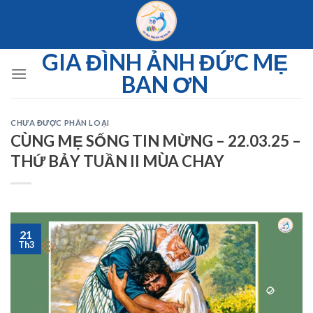
Skip
to
content
GIA ĐÌNH ẢNH ĐỨC MẸ
BAN ƠN
CHƯA ĐƯỢC PHÂN LOẠI
CÙNG MẸ SỐNG TIN MỪNG – 22.03.25 –
THỨ BẢY TUẦN II MÙA CHAY
21
Th3