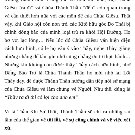
Giêsu “ra đi” và Chúa Thánh Thần “đến” còn quan trọng
và cần thiết hơn nữa với các môn đệ của Chúa Giêsu. Thật
vậy, khi Giáo hội còn non trẻ, các Kitô hữu gốc Do Thái bị
chính đồng bào của mình loại trừ ra khỏi Hội Đường. Họ
bơ vơ, lạc lõng… Nếu lúc đó Chúa Giêsu vẫn hiện diện
cách hữu hình, có lẽ họ vẫn ỷ vào Thầy, nghe Thầy giảng
nhưng chẳng để tâm ghi nhớ cũng chẳng ưu tư thực hành…
Nhưng khi không còn được thấy Thầy cách hữu hình, nhờ
Đấng Bảo Trợ là Chúa Thánh Thần họ mới nhớ lại Lời
Thầy dạy, để được Thánh Thần hướng dẫn tiếp nối sứ mạng
của Chúa Giêsu và làm chứng về Người. Như thế, đúng là
“Thầy ra đi thì có lợi cho anh em”
Vì là Thần Khí Sự Thật, Thánh Thần sẽ chỉ ra những sai
lầm của thế gian
về tội lỗi, về sự công chính và về việc xét
xử.