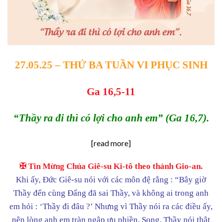
27.05.25 –
THỨ BA
TUẦN VI PHỤC SINH
Ga 16,5-11
“Thầy ra đi thì có lợi cho anh em” (Ga 16,7).
[read more]
✠ Tin Mừng Chúa Giê-su Ki-tô theo thánh Gio-an.
Khi ấy, Đức Giê-su nói với các môn đệ rằng : “Bây giờ
Thầy đến cùng Đấng đã sai Thầy, và không ai trong anh
em hỏi : ‘Thầy đi đâu ?’ Nhưng vì Thầy nói ra các điều ấy,
nên lòng anh em tràn ngập ưu phiền. Song, Thầy nói thật