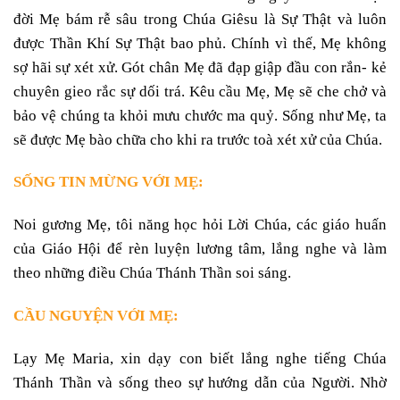
đời Mẹ bám rễ sâu trong Chúa Giêsu là Sự Thật và luôn
được Thần Khí Sự Thật bao phủ. Chính vì thế, Mẹ không
sợ hãi sự xét xử. Gót chân Mẹ đã đạp giập đầu con rắn- kẻ
chuyên gieo rắc sự dối trá. Kêu cầu Mẹ, Mẹ sẽ che chở và
bảo vệ chúng ta khỏi mưu chước ma quỷ. Sống như Mẹ, ta
sẽ được Mẹ bào chữa cho khi ra trước toà xét xử của Chúa.
SỐNG TIN MỪNG VỚI MẸ:
Noi gương Mẹ, tôi năng học hỏi Lời Chúa, các giáo huấn
của Giáo Hội để rèn luyện lương tâm, lắng nghe và làm
theo những điều Chúa Thánh Thần soi sáng.
CẦU NGUYỆN VỚI MẸ:
Lạy Mẹ Maria, xin dạy con biết lắng nghe tiếng Chúa
Thánh Thần và sống theo sự hướng dẫn của Người. Nhờ