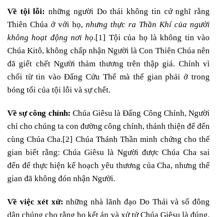
Về tội lỗi:
những người Do thái không tin cứ nghĩ rằng
Thiên Chúa ở với họ,
nhưng thực ra Thần Khí của người
không hoạt động nơi họ
.
[1]
Tội của họ là không tin vào
Chúa Kitô, không chấp nhận Người là Con Thiên Chúa nên
đã giết chết Người thảm thương trên thập giá. Chính vì
chối từ tin vào Đấng Cứu Thế mà thế gian phải ở trong
bóng tối của tội lỗi và sự chết.
Về sự công chính:
Chúa Giêsu là Đấng Công Chính, Người
chỉ cho chúng ta con đường công chính, thánh thiện để đến
cùng Chúa Cha.
[2]
Chúa Thánh Thần minh chứng cho thế
gian biết rằng: Chúa Giêsu là Người được Chúa Cha sai
đến để thực hiện kế hoạch yêu thương của Cha, nhưng thế
gian đã không đón nhận Người.
Về việc xét xử:
những nhà lãnh đạo Do Thái và số đông
dân chúng cho rằng họ kết án và xử tử Chúa Giêsu là đúng.