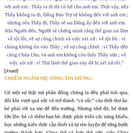
với anh em : Thầy ra đi thì có lợi cho anh em. Thật vậy, nếu
Thầy không ra đi, Đấng Bảo Trợ sẽ không đến với anh em ;
nhưng nếu Thầy đi, Thầy sẽ sai Đấng ấy đến với anh em.
Khi Người đến, Người sẽ chứng minh rằng thế gian sai lầm
về tội lỗi, về sự công chính và việc xét xử : về tội lỗi : vì
chúng không tin vào Thầy ; về sự công chính : vì Thầy đến
cùng Chúa Cha, và anh em không còn thấy Thầy nữa ; về
việc xét xử : vì Thủ lãnh thế gian này đã bị xét xử rồi.”
[/read]
CHIÊM NGẮM MẸ SỐNG TIN MỪNG:
Có một sự thật mà phần đông chúng ta đều phải trải qua,
đôi khi vượt quá sức và trở thành “cú sốc” của thời thơ ấu:
bé phải rời xa mẹ để đến trường. Nhưng nhờ đó, bé được
lớn lên: bé có thêm bạn bè, được phát triển các năng khiếu,
học những kiến thức cần thiết và tự rèn luyện để từng bước
trưởng thành hơn. Cũng thế và hơn thế nữa, việc Chúa