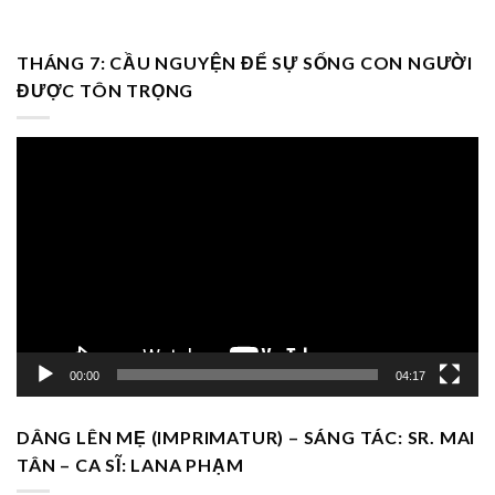
THÁNG 7: CẦU NGUYỆN ĐỂ SỰ SỐNG CON NGƯỜI
ĐƯỢC TÔN TRỌNG
Trình
chơi
Video
00:00
04:17
DÂNG LÊN MẸ (IMPRIMATUR) – SÁNG TÁC: SR. MAI
TÂN – CA SĨ: LANA PHẠM