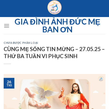
Skip
to
content
GIA ĐÌNH ẢNH ĐỨC MẸ
BAN ƠN
CHƯA ĐƯỢC PHÂN LOẠI
CÙNG MẸ SỐNG TIN MỪNG – 27.05.25 –
THỨ BA TUẦN VI PHỤC SINH
26
Th5