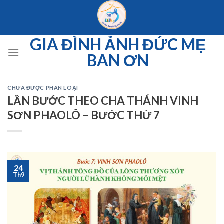
Skip
to
content
GIA ĐÌNH ẢNH ĐỨC MẸ
BAN ƠN
CHƯA ĐƯỢC PHÂN LOẠI
LẦN BƯỚC THEO CHA THÁNH VINH
SƠN PHAOLÔ – BƯỚC THỨ 7
24
Th9