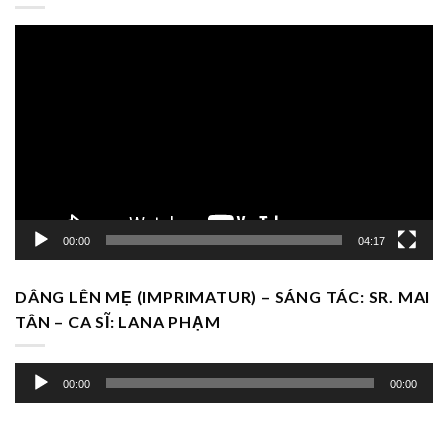
Trình
chơi
Video
00:00
04:17
DÂNG LÊN MẸ (IMPRIMATUR) – SÁNG TÁC: SR. MAI
TÂN – CA SĨ: LANA PHẠM
Trình
00:00
00:00
chơi
Audio