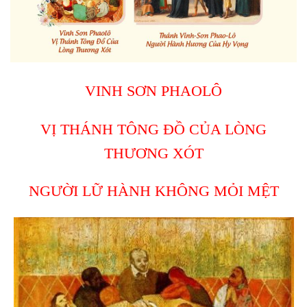
VINH SƠN PHAOLÔ
VỊ THÁNH TÔNG ĐỒ CỦA LÒNG
THƯƠNG XÓT
NGƯỜI LỮ HÀNH KHÔNG MỎI MỆT