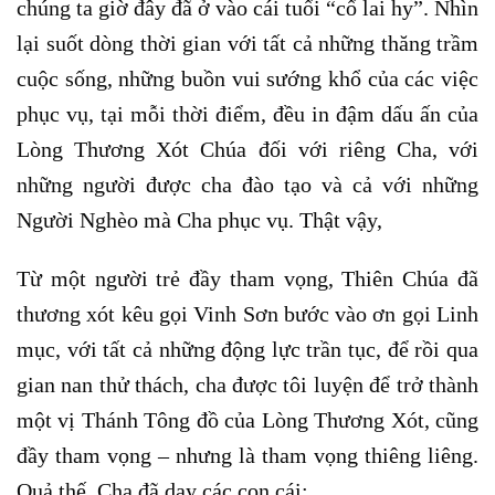
chúng ta giờ đây đã ở vào cái tuổi “cổ lai hy”. Nhìn
lại suốt dòng thời gian với tất cả những thăng trầm
cuộc sống, những buồn vui sướng khổ của các việc
phục vụ, tại mỗi thời điểm, đều in đậm dấu ấn của
Lòng Thương Xót Chúa đối với riêng Cha, với
những người được cha đào tạo và cả với những
Người Nghèo mà Cha phục vụ. Thật vậy,
Từ một người trẻ đầy tham vọng, Thiên Chúa đã
thương xót kêu gọi Vinh Sơn bước vào ơn gọi Linh
mục, với tất cả những động lực trần tục, để rồi qua
gian nan thử thách, cha được tôi luyện để trở thành
một vị Thánh Tông đồ của Lòng Thương Xót, cũng
đầy tham vọng – nhưng là tham vọng thiêng liêng.
Quả thế, Cha đã dạy các con cái: