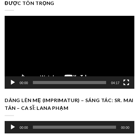
ĐƯỢC TÔN TRỌNG
Trình
chơi
Video
00:00
04:17
DÂNG LÊN MẸ (IMPRIMATUR) – SÁNG TÁC: SR. MAI
TÂN – CA SĨ: LANA PHẠM
Trình
00:00
00:00
chơi