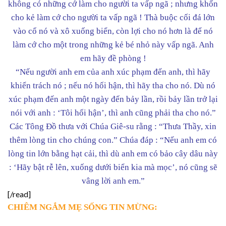
không có những cớ làm cho người ta vấp ngã ; nhưng khốn
cho kẻ làm cớ cho người ta vấp ngã ! Thà buộc cối đá lớn
vào cổ nó và xô xuống biển, còn lợi cho nó hơn là để nó
làm cớ cho một trong những kẻ bé nhỏ này vấp ngã. Anh
em hãy đề phòng !
“Nếu người anh em của anh xúc phạm đến anh, thì hãy
khiển trách nó ; nếu nó hối hận, thì hãy tha cho nó. Dù nó
xúc phạm đến anh một ngày đến bảy lần, rồi bảy lần trở lại
nói với anh : ‘Tôi hối hận’, thì anh cũng phải tha cho nó.”
Các Tông Đồ thưa với Chúa Giê-su rằng : “Thưa Thầy, xin
thêm lòng tin cho chúng con.” Chúa đáp : “Nếu anh em có
lòng tin lớn bằng hạt cải, thì dù anh em có bảo cây dâu này
: ‘Hãy bật rễ lên, xuống dưới biển kia mà mọc’, nó cũng sẽ
vâng lời anh em.”
[/read]
CHIÊM NGẮM MẸ SỐNG TIN MỪNG: