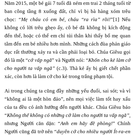
Năm 2015, một bé gái 7 tuổi đã ném em trai 2 tháng tuổi từ
ban công tầng 8 xuống đất, chỉ vì bị bà hàng xóm trêu
chọc: “
Mẹ cháu có em bé, cháu “ra rìa” rồi!
”
[1]
Nếu
không có lời trêu ghẹo ấy, cô bé đã không bị kích động
đến thế, hoặc có thể em chỉ tủi thân khi thấy bố mẹ quan
tâm đến em bé nhiều hơn mình. Những cách đùa phản giáo
dục rất thường xảy ra và cần phải loại bỏ. Chúa Giêsu gọi
đó là một “
cớ vấp ngã
” và Người nói: “
Khốn cho kẻ làm cớ
cho người ta vấp ngã”
(c.3). Thà kẻ ấy bị giết chết phần
xác, còn hơn là làm cớ cho kẻ trong trắng phạm tội.
Ai trong chúng ta cũng đầy những yếu đuối, sai sót; và vì
“không ai là một hòn đảo”, nên mọi việc làm tốt hay xấu
của ta đều có ảnh hưởng đến người khác. Chúa Giêsu bảo
“
Không thể không có những cớ làm cho người ta vấp ngã”,
nhưng Người căn dặn: “
Anh em hãy đề phòng!
” Chính
Người cũng đã trở nên “
duyên cớ cho nhiều người Ít-ra-en