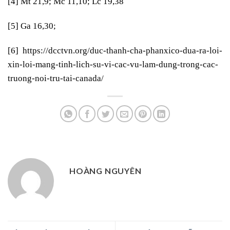
[4]
Mt 21,9; Mc 11,10; Lc 19,38
[5]
Ga 16,30;
[6]
https://dcctvn.org/duc-thanh-cha-phanxico-dua-ra-loi-
xin-loi-mang-tinh-lich-su-vi-cac-vu-lam-dung-trong-cac-
truong-noi-tru-tai-canada/
HOÀNG NGUYÊN