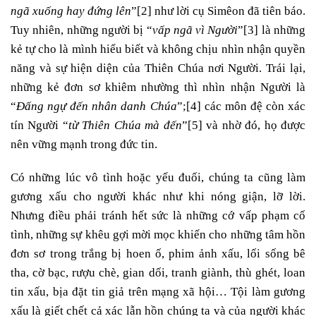
ngã xuống hay đứng lên
”
[2]
như lời cụ Simêon đã tiên báo.
Tuy nhiên, những người bị “
vấp ngã vì Người
”
[3]
là những
kẻ tự cho là mình hiểu biết và không chịu nhìn nhận quyền
năng và sự hiện diện của Thiên Chúa nơi Người. Trái lại,
những kẻ đơn sơ khiêm nhường thì nhìn nhận Người là
“
Đấng ngự đến nhân danh Chúa
”;
[4]
các môn đệ còn xác
tín Người “
từ Thiên Chúa mà đến
”
[5]
và nhờ đó, họ được
nên vững mạnh trong đức tin.
Có những lúc vô tình hoặc yếu đuối, chúng ta cũng làm
gương xấu cho người khác như khi nóng giận, lỡ lời.
Nhưng điều phải tránh hết sức là những cớ vấp phạm cố
tình, những sự khêu gợi mời mọc khiến cho những tâm hồn
đơn sơ trong trắng bị hoen ố, phim ảnh xấu, lối sống bê
tha, cờ bạc, rượu chè, gian dối, tranh giành, thù ghét, loan
tin xấu, bịa đặt tin giả trên mạng xã hội… Tội làm gương
xấu là giết chết cả xác lẫn hồn chúng ta và của người khác