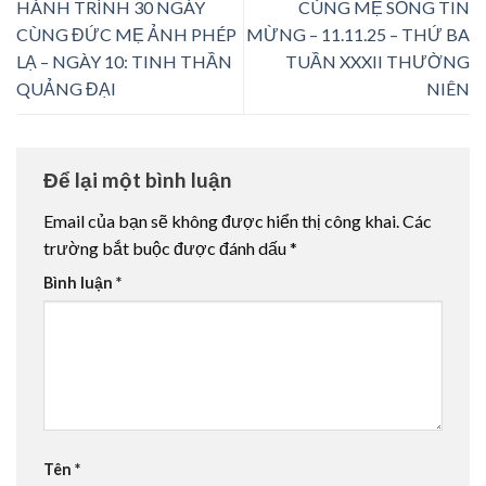
HÀNH TRÌNH 30 NGÀY
CÙNG MẸ SỐNG TIN
CÙNG ĐỨC MẸ ẢNH PHÉP
MỪNG – 11.11.25 – THỨ BA
LẠ – NGÀY 10: TINH THẦN
TUẦN XXXII THƯỜNG
QUẢNG ĐẠI
NIÊN
Để lại một bình luận
Email của bạn sẽ không được hiển thị công khai.
Các
trường bắt buộc được đánh dấu
*
Bình luận
*
Tên
*