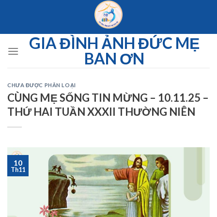
Skip
to
content
GIA ĐÌNH ẢNH ĐỨC MẸ
BAN ƠN
CHƯA ĐƯỢC PHÂN LOẠI
CÙNG MẸ SỐNG TIN MỪNG – 10.11.25 –
THỨ HAI TUẦN XXXII THƯỜNG NIÊN
10
Th11