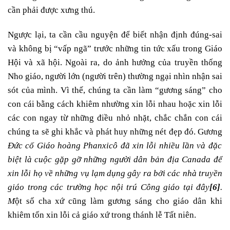
cần phải được xưng thú.
Ngược lại, ta cần cầu nguyện để biết nhận định đúng-sai
và không bị “vấp ngã” trước những tin tức xấu trong Giáo
Hội và xã hội. Ngoài ra, do ảnh hưởng của truyền thống
Nho giáo, người lớn (người trên) thường ngại nhìn nhận sai
sót của mình. Vì thế, chúng ta cần làm “gương sáng” cho
con cái bằng cách khiêm nhường xin lỗi nhau hoặc xin lỗi
các con ngay từ những điều nhỏ nhặt, chắc chắn con cái
chúng ta sẽ ghi khắc và phát huy những nét đẹp đó. Gương
Đức cố Giáo hoàng Phanxicô đã xin lỗi nhiều lần và đặc
biệt là cuộc gặp gỡ những người dân bản địa Canada để
xin lỗi họ về những vụ lạm dụng gây ra bởi các nhà truyền
giáo trong các trường học nội trú Công giáo tại đây
[6]
.
M
ột số cha xứ cũng làm gương sáng cho giáo dân khi
khiêm tốn xin lỗi cả giáo xứ trong thánh lễ Tất niên.