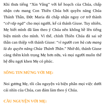
Khi thưa tiếng “Xin Vâng” với kế hoạch của Chúa, chấp
nhận cưu mang Con Thiên Chúa bởi quyền năng Chúa
Thánh Thần, Đức Maria đã chấp nhận nguy cơ trở thành
“
cớ vấp ngã
” cho mọi người, kể cả thánh Giuse. Tuy nhiên,
Mẹ biết mình đã làm theo ý Chúa nên không hề lên tiếng
biện minh cho mình. Vì thế, chính Thiên Chúa đã sai sứ
thần can thiệp với thánh Giuse: “
vì người con bà cưu mang
là do quyền năng Chúa Thánh Thần
.” Nhờ đó, thánh Giuse
càng thêm kính trọng Mẹ hơn nữa, và mọi người muôn thế
hệ đều ngợi khen Mẹ có phúc.
SỐNG TIN MỪNG VỚI MẸ:
Noi gương Mẹ, tôi cầu nguyện và biện phân mọi việc dưới
cái nhìn của Chúa, can đảm làm theo ý Chúa.
CẦU NGUYỆN VỚI MẸ: