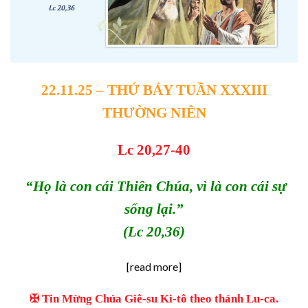
22.11
.25 – THỨ
BẢY
TUẦN X
XXIII
THƯỜNG NIÊN
Lc 20,27-40
“Họ là con cái Thiên Chúa, vì là con cái sự
sống lại.”
(Lc 20,36)
[read more]
✠ Tin Mừng Chúa Giê-su Ki-tô theo thánh Lu-ca.