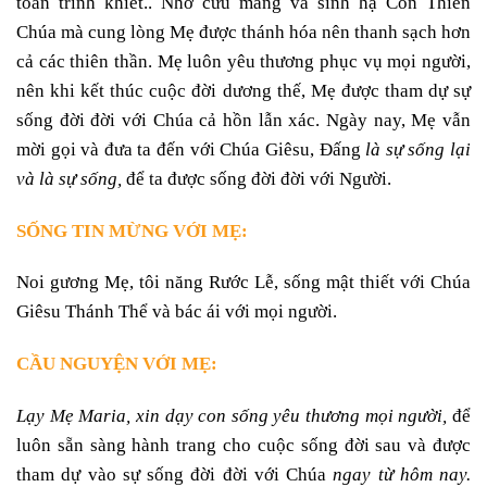
toàn trinh khiết.. Nhờ cưu mang và sinh hạ Con Thiên
Chúa mà cung lòng Mẹ được thánh hóa nên thanh sạch hơn
cả các thiên thần. Mẹ luôn yêu thương phục vụ mọi người,
nên khi kết thúc cuộc đời dương thế, Mẹ được tham dự sự
sống đời đời với Chúa cả hồn lẫn xác. Ngày nay, Mẹ vẫn
mời gọi và đưa ta đến với Chúa Giêsu, Đấng
là sự sống lại
và là sự sống,
để ta được sống đời đời với Người.
SỐNG TIN MỪNG VỚI MẸ:
Noi gương Mẹ, tôi năng Rước Lễ, sống mật thiết với Chúa
Giêsu Thánh Thể và bác ái với mọi người.
CẦU NGUYỆN VỚI MẸ:
Lạy Mẹ Maria, xin dạy con sống yêu thương mọi người,
để
luôn sẵn sàng hành trang cho cuộc sống đời sau và được
tham dự vào sự sống đời đời với Chúa
ngay từ hôm nay
.