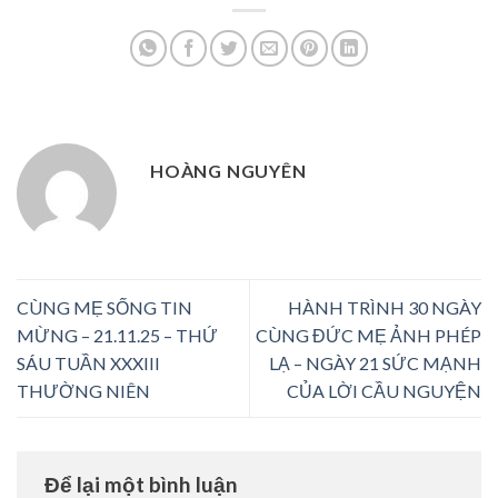
HOÀNG NGUYÊN
CÙNG MẸ SỐNG TIN
HÀNH TRÌNH 30 NGÀY
MỪNG – 21.11.25 – THỨ
CÙNG ĐỨC MẸ ẢNH PHÉP
SÁU TUẦN XXXIII
LẠ – NGÀY 21 SỨC MẠNH
THƯỜNG NIÊN
CỦA LỜI CẦU NGUYỆN
Để lại một bình luận