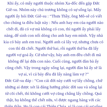
Khi ấy, có mấy người thuộc nhóm Xa-đốc đến gặp Đức
Giê-su. Nhóm này chủ trương không có sự sống lại. Mấy
người ấy hỏi Đức Giê-su : “Thưa Thầy, ông Mô-sê có viết
cho chúng ta điều luật này : Nếu anh hay em của người nào
chết đi, đã có vợ mà không có con, thì người ấy phải lấy
nàng, để sinh con nối dòng cho anh hay em mình. Vậy nhà
kia có bảy anh em trai. Người anh cả lấy vợ, nhưng chưa có
con thì đã chết. Người thứ hai, rồi người thứ ba đã lấy
người vợ goá ấy. Cứ như vậy, bảy anh em đều chết đi mà
không để lại đứa con nào. Cuối cùng, người đàn bà ấy
cũng chết. Vậy trong ngày sống lại, người đàn bà ấy sẽ là
vợ ai, vì cả bảy đều đã lấy nàng làm vợ ?”
Đức Giê-su đáp : “Con cái đời này cưới vợ lấy chồng, chứ
những ai được xét là đáng hưởng phúc đời sau và sống lại
từ cõi chết, thì không cưới vợ cũng chẳng lấy chồng. Quả
thật, họ không thể chết nữa, vì được ngang hàng với các
thiên thần. Họ là con cái Thiên Chúa, vì là con cái sự sống