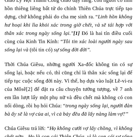
Giáo Lý Hội Thánh Công Giáo dạy rằng: con người có linh
hồn thiêng liêng bất tử do chính Thiên Chúa trực tiếp tạo
dựng, chứ không phải do cha mẹ sinh ra. “
Linh hồn không
hư hoại khi lìa khỏi xác trong giờ chết, và sẽ tái hợp với
thân xác trong ngày sống lại.”
[1]
Đó là hai tín điều cuối
cùng của Kinh Tin Kính: “
Tôi tin xác loài người ngày sau
sống lại và
(tôi tin có)
sự sống đời đời”.
Thời Chúa Giêsu, những người Xa-đốc không tin có sự
sống lại, hoặc nếu có, thì cũng chỉ là thân xác sống lại để
tiếp tục cuộc sống đời này. Vì thế, họ dựa vào luật Lê-vi-ra
của Môsê
[2]
để đặt ra câu chuyện tưởng tượng, về 7 anh
em lần lượt lấy một phụ nữ và đều chết mà không có con
nối dòng, rồi họ hỏi Chúa: “
trong ngày sống lại, người đàn
bà ấy sẽ là vợ của ai, vì cả bảy đều đã lấy nàng làm vợ?”
Chúa Giêsu trả lời: “
Họ không cưới vợ lấy chồng, vì không
chết nữa…Họ là con cái Thiên Chúa, vì là con cái sự sống