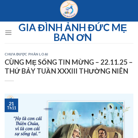
Skip
to
content
GIA ĐÌNH ẢNH ĐỨC MẸ
BAN ƠN
CHƯA ĐƯỢC PHÂN LOẠI
CÙNG MẸ SỐNG TIN MỪNG – 22.11.25 –
THỨ BẢY TUẦN XXXIII THƯỜNG NIÊN
21
Th11