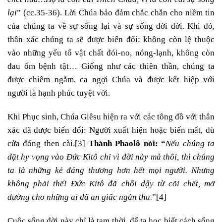
lại
” (cc.35-36). Lời Chúa bảo đảm chắc chắn cho niềm tin
của chúng ta về sự sống lại và sự sống đời đời. Khi đó,
thân xác chúng ta sẽ được biến đổi: không còn lệ thuộc
vào những yếu tố vật chất đói-no, nóng-lạnh, không còn
đau ốm bệnh tật… Giống như các thiên thần, chúng ta
được chiêm ngắm, ca ngợi Chúa và được kết hiệp với
người là hạnh phúc tuyệt vời.
Khi Phục sinh, Chúa Giêsu hiện ra với các tông đồ với thân
xác đã được biến đổi: Người xuất hiện hoặc biến mất, dù
cửa đóng then cài.
[3]
Thánh Phaolô nói: “
Nếu chúng ta
đặt hy vọng vào Đức Kitô chỉ vì đời này mà thôi, thì chúng
ta là những kẻ đáng thương hơn hết mọi người.
Nhưng
không phải thế! Đức Kitô đã chỗi dậy từ cõi chết, mở
đường cho những ai đã an giấc ngàn thu.
”
[4]
Cuộc sống đời này chỉ là tạm thời, để ta học biết cách sống