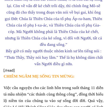
lại. Còn về vấn đề kẻ chết trỗi dậy, thì chính ông Mô-sê
cũng đã cho thấy trong đoạn văn nói về bụi gai, khi ông
gọi Đức Chúa là Thiên Chúa của tổ phụ Áp-ra-ham, Thiên
Chúa của tổ phụ I-xa-ác, và Thiên Chúa của tổ phụ Gia-
cóp. Mà Người không phải là Thiên Chúa của kẻ chết,
nhưng là Thiên Chúa của kẻ sống, vì đối với Người, tất cả
đều đang sống.”
Bấy giờ có mấy người thuộc nhóm kinh sư lên tiếng nói :
“Thưa Thầy, Thầy nói hay lắm.” Thế là họ không dám chất
vấn Người điều gì nữa.
[/read]
CHIÊM NGẮM MẸ SỐNG TIN MỪNG:
Việc cầu nguyện cho các linh hồn trong suốt tháng 11 diễn
tả mầu nhiệm “các thánh cùng thông công”, đồng thời biểu
lộ niềm tin của chúng ta vào sự sống đời đời. Quả vậy,