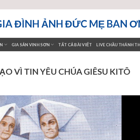
GIA ĐÌNH ẢNH ĐỨC MẸ BAN Ơ
ƠN
GIA SẢN VINH SƠN
TẤT CẢ BÀI VIẾT
LIVE CHẦU THÁNH T
ẠO VÌ TIN YÊU CHÚA GIÊSU KITÔ