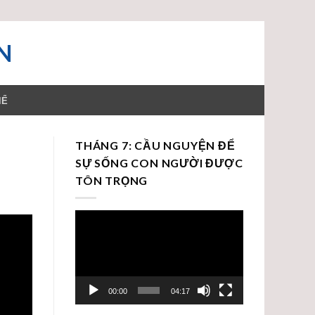
N
HỂ
THÁNG 7: CẦU NGUYỆN ĐỂ
SỰ SỐNG CON NGƯỜI ĐƯỢC
TÔN TRỌNG
Trình
chơi
Video
00:00
04:17