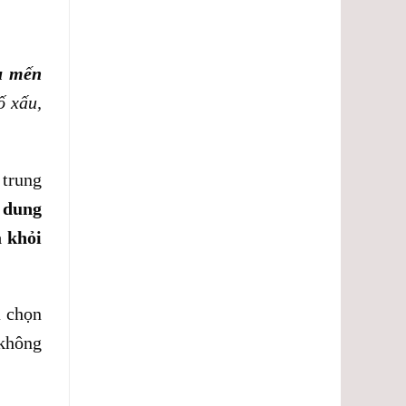
u mến
ố xấu,
 trung
i dung
a khỏi
a chọn
 không