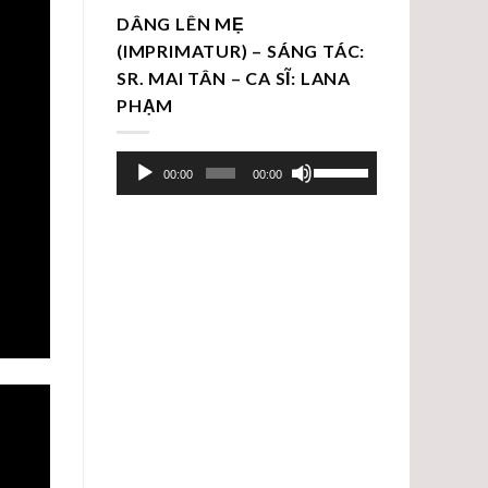
DÂNG LÊN MẸ
(IMPRIMATUR) – SÁNG TÁC:
SR. MAI TÂN – CA SĨ: LANA
PHẠM
Trình
Sử
00:00
00:00
chơi
dụng
Audio
các
phím
mũi
tên
Lên/Xuống
để
tăng
hoặc
giảm
âm