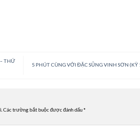
 – THỨ
5 PHÚT CÙNG VỚI ĐẶC SỦNG VINH SƠN (KỲ 
i.
Các trường bắt buộc được đánh dấu
*