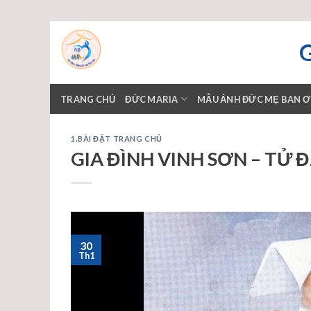
Skip
to
content
TRANG CHỦ
ĐỨC MARIA
MẪU ẢNH ĐỨC MẸ BAN 
1.BÀI ĐẶT TRANG CHỦ
GIA ĐÌNH VINH SƠN – TỬ Đ
30
Th1