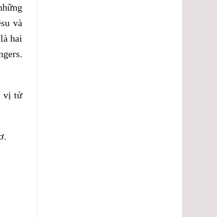
 những
êsu và
là hai
ngers.
 vị tử
ơ.