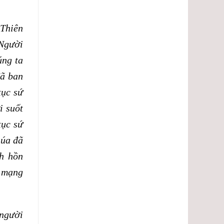
 Thiên
 Người
úng ta
đã ban
tục sứ
 suốt
tục sứ
húa đã
h hồn
ứ mạng
 người