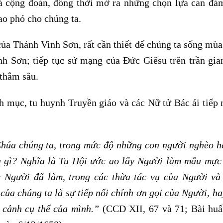
và cộng đoàn, đồng thời mở ra những chọn lựa can đả
ao phó cho chúng ta.
của Thánh Vinh Sơn, rất cần thiết để chúng ta sống mù
nh Sơn; tiếp tục sứ mạng của Đức Giêsu trên trần gia
 thẳm sâu.
h mục, tu huynh Truyền giáo và các Nữ tử Bác ái tiếp 
húa chúng ta, trong mức độ những con người nghèo h
à gì? Nghĩa là Tu Hội ước ao lấy Người làm mẫu mực
 Người đã làm, trong các thừa tác vụ của Người và
a chúng ta là sự tiếp nối chính ơn gọi của Người, hay
n cảnh cụ thể của mình.”
(CCD XII, 67 và 71; Bài hu