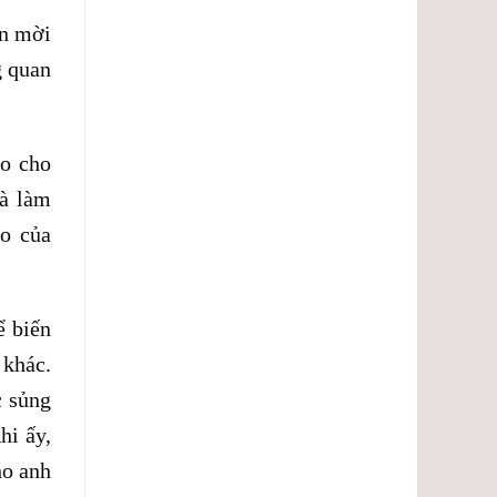
ẫn mời
g quan
ao cho
à làm
ảo của
ể biến
 khác.
c sủng
hi ấy,
ho anh