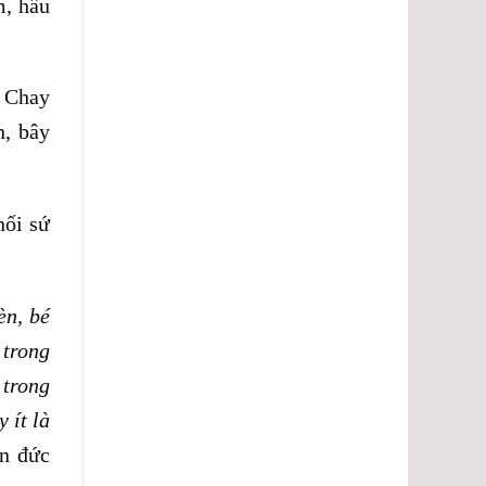
m, hầu
a Chay
n, bây
nối sứ
èn, bé
 trong
 trong
 ít là
ấn đức