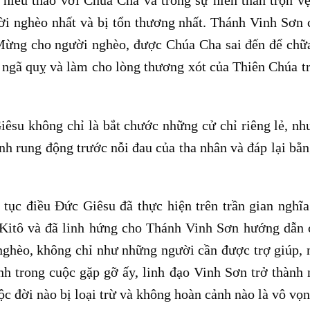
ời nghèo nhất và bị tổn thương nhất. Thánh Vinh Sơn
ừng cho người nghèo, được Chúa Cha sai đến để chữ
 ngã quỵ và làm cho lòng thương xót của Thiên Chúa t
êsu không chỉ là bắt chước những cử chỉ riêng lẻ, nh
ình rung động trước nỗi đau của tha nhân và đáp lại bằ
 tục điều Đức Giêsu đã thực hiện trên trần gian nghĩa
Kitô và đã linh hứng cho Thánh Vinh Sơn hướng dẫn
 nghèo, không chỉ như những người cần được trợ giúp,
nh trong cuộc gặp gỡ ấy, linh đạo Vinh Sơn trở thành
c đời nào bị loại trừ và không hoàn cảnh nào là vô vọn