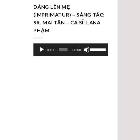
DÂNG LÊN MẸ
(IMPRIMATUR) – SÁNG TÁC:
SR. MAI TÂN – CA SĨ: LANA
PHẠM
Trình
Sử
00:00
00:00
chơi
dụng
Audio
các
phím
mũi
tên
Lên/Xuống
để
tăng
hoặc
giảm
âm