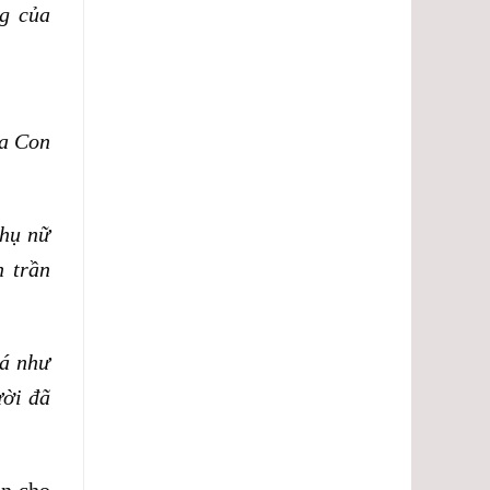
ng của
ủa Con
hụ nữ
n trần
iá như
ười đã
ẹn cho