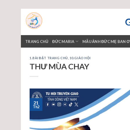
Skip
to
content
TRANG CHỦ
ĐỨC MARIA
MẪU ẢNH ĐỨC MẸ BAN 
1.BÀI ĐẶT TRANG CHỦ
,
10.GIÁO HỘI
THƯ MÙA CHAY
21
Th2