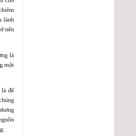
 chiêm
a lành
rở nên
ưng là
ng một
 là để
 chúng
 nhưng
 nguồn
g.