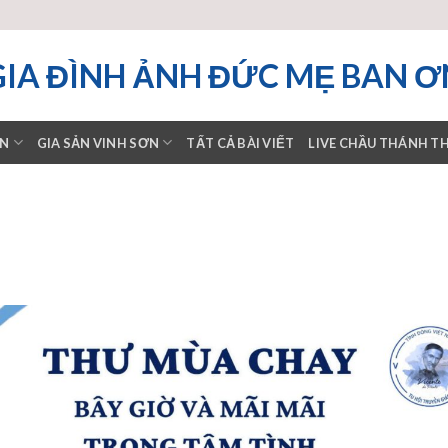
GIA ĐÌNH ẢNH ĐỨC MẸ BAN Ơ
ƠN
GIA SẢN VINH SƠN
TẤT CẢ BÀI VIẾT
LIVE CHẦU THÁNH T