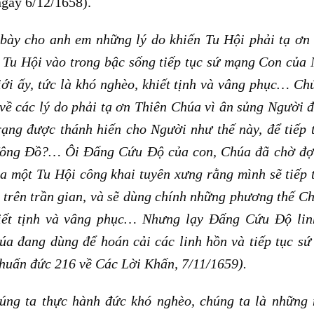
ngày 6/12/1658).
 bày cho anh em những lý do khiến Tu Hội phải tạ ơn
i Tu Hội vào trong bậc sống tiếp tục sứ mạng Con của
iới ấy, tức là khó nghèo, khiết tịnh và vâng phục… Ch
 về các lý do phải tạ ơn Thiên Chúa vì ân sủng Người 
trạng được thánh hiến cho Người như thế này, để tiếp 
ông Đồ?… Ôi Đấng Cứu Độ của con, Chúa đã chờ đợi
a một Tu Hội công khai tuyên xưng rằng mình sẽ tiếp 
trên trần gian, và sẽ dùng chính những phương thế C
hiết tịnh và vâng phục… Nhưng lạy Đấng Cứu Độ lin
úa đang dùng để hoán cải các linh hồn và tiếp tục s
uấn đức 216 về Các Lời Khấn, 7/11/1659).
úng ta thực hành đức khó nghèo, chúng ta là những