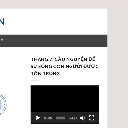
N
HỂ
THÁNG 7: CẦU NGUYỆN ĐỂ
SỰ SỐNG CON NGƯỜI ĐƯỢC
TÔN TRỌNG
Trình
chơi
Video
00:00
04:17