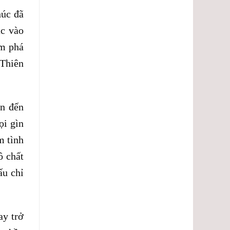
lượng.
húc đã
ác vào
ám phá
 Thiên
ần đến
ọi gìn
m tình
ô chất
ấu chỉ
ay trở