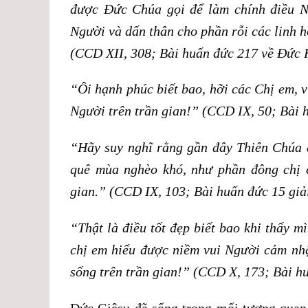
được Đức Chúa gọi để làm chính điều Ng
Người và dấn thân cho phần rỗi các linh 
(CCD XII, 308; Bài huấn đức 217 về Đức 
“Ôi hạnh phúc biết bao, hỡi các Chị em, v
Người trên trần gian!” (CCD IX, 50; Bài 
“Hãy suy nghĩ rằng gần đây Thiên Chúa
quê mùa nghèo khó, như phần đông chị e
gian.” (CCD IX, 103; Bài huấn đức 15 giả
“Thật là điều tốt đẹp biết bao khi thấy 
chị em hiểu được niềm vui Người cảm nhậ
sống trên trần gian!” (CCD X, 173; Bài h
Đức Giêsu đã sống trong mối tương quan 