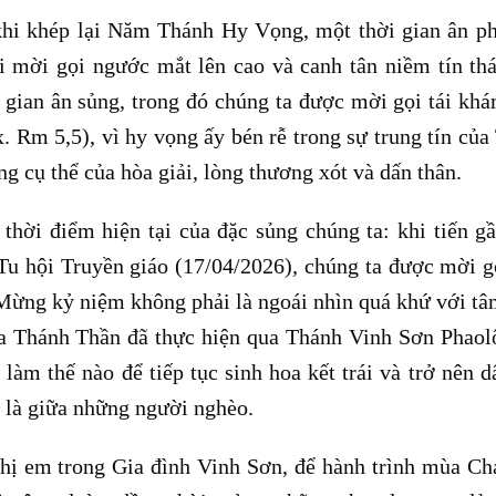
hi khép lại Năm Thánh Hy Vọng, một thời gian ân p
 mời gọi ngước mắt lên cao và canh tân niềm tín th
 gian ân sủng, trong đó chúng ta được mời gọi tái kh
 Rm 5,5), vì hy vọng ấy bén rễ trong sự trung tín của
 cụ thể của hòa giải, lòng thương xót và dấn thân.
 thời điểm hiện tại của đặc sủng chúng ta: khi tiến g
Tu hội Truyền giáo (17/04/2026), chúng ta được mời g
Mừng kỷ niệm không phải là ngoái nhìn quá khứ với tâ
a Thánh Thần đã thực hiện qua Thánh Vinh Sơn Phaol
làm thế nào để tiếp tục sinh hoa kết trái và trở nên d
 là giữa những người nghèo.
chị em trong Gia đình Vinh Sơn, để hành trình mùa Ch