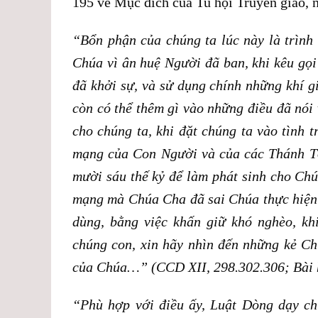
195 về Mục đích của Tu hội Truyền giáo, 
“Bổn phận của chúng ta lúc này là trình
Chúa vì ân huệ Người đã ban, khi kêu gọ
đã khởi sự, và sử dụng chính những khí g
còn có thể thêm gì vào những điều đã nói
cho chúng ta, khi đặt chúng ta vào tình 
mạng của Con Người và của các Thánh T
mười sáu thế kỷ để làm phát sinh cho Chú
mạng mà Chúa Cha đã sai Chúa thực hiện 
dùng, bằng việc khấn giữ khó nghèo, k
chúng con, xin hãy nhìn đến những kẻ Ch
của Chúa…” (CCD XII, 298.302.306; Bài h
“Phù hợp với điều ấy, Luật Dòng dạy ch