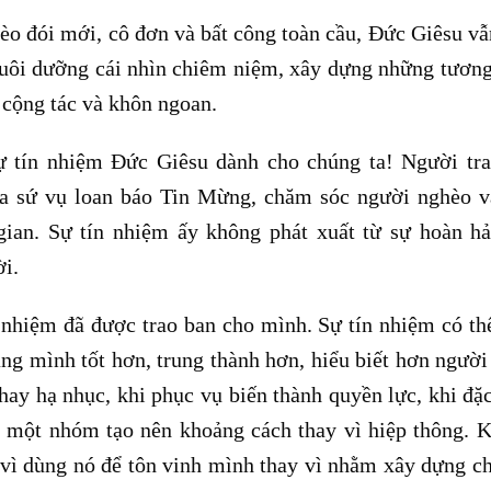
èo đói mới, cô đơn và bất công toàn cầu, Đức Giêsu v
 nuôi dưỡng cái nhìn chiêm niệm, xây dựng những tươn
, cộng tác và khôn ngoan.
ự tín nhiệm Đức Giêsu dành cho chúng ta! Người tr
a sứ vụ loan báo Tin Mừng, chăm sóc người nghèo v
gian. Sự tín nhiệm ấy không phát xuất từ sự hoàn h
ời.
n nhiệm đã được trao ban cho mình. Sự tín nhiệm có th
ng mình tốt hơn, trung thành hơn, hiểu biết hơn người
hay hạ nhục, khi phục vụ biến thành quyền lực, khi đặ
về một nhóm tạo nên khoảng cách thay vì hiệp thông. K
 vì dùng nó để tôn vinh mình thay vì nhằm xây dựng c