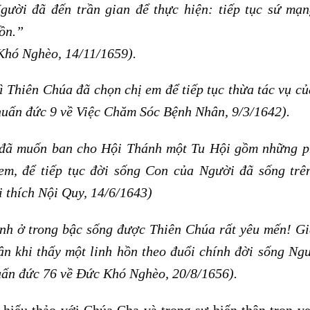
ười đã đến trần gian để thực hiện: tiếp tục sứ mạ
hồn.”
Khó Nghèo, 14/11/1659).
ì Thiên Chúa đã chọn chị em để tiếp tục thừa tác vụ c
huấn đức 9 về Việc Chăm Sóc Bệnh Nhân, 9/3/1642).
 đã muốn ban cho Hội Thánh một Tu Hội gồm những p
m, để tiếp tục đời sống Con của Người đã sống trê
i thích Nội Quy, 14/6/1643)
mình ở trong bậc sống được Thiên Chúa rất yêu mến! G
n khi thấy một linh hồn theo đuổi chính đời sống Ng
uấn đức 76 về Đức Khó Nghèo, 20/8/1656).
hiếu thảo với Chúa Cha và trong sự hiến thân trọn v