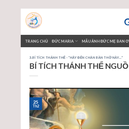
Skip
to
content
TRANG CHỦ
ĐỨC MARIA
MẪU ẢNH ĐỨC MẸ BAN 
3.BÍ TÍCH THÁNH THỂ - “HÃY ĐẾN CHÂN BÀN THỜ NÀY…”
BÍ TÍCH THÁNH THỂ NGUỒ
25
Th2