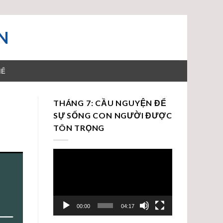
N
HỂ
THÁNG 7: CẦU NGUYỆN ĐỂ
SỰ SỐNG CON NGƯỜI ĐƯỢC
TÔN TRỌNG
Trình
chơi
Video
00:00
04:17