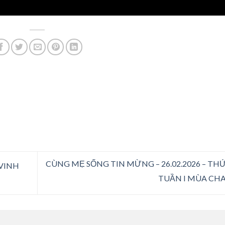
CÙNG MẸ SỐNG TIN MỪNG – 26.02.2026 – T
VINH
TUẦN I MÙA CH