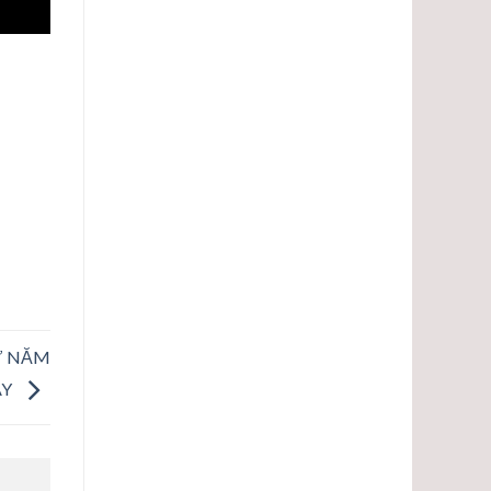
HỨ NĂM
AY