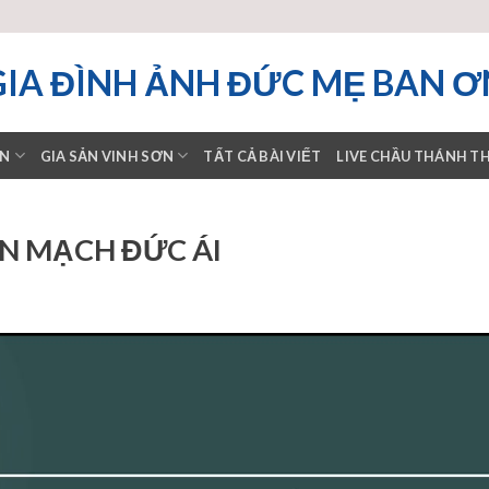
GIA ĐÌNH ẢNH ĐỨC MẸ BAN Ơ
ƠN
GIA SẢN VINH SƠN
TẤT CẢ BÀI VIẾT
LIVE CHẦU THÁNH T
N MẠCH ĐỨC ÁI