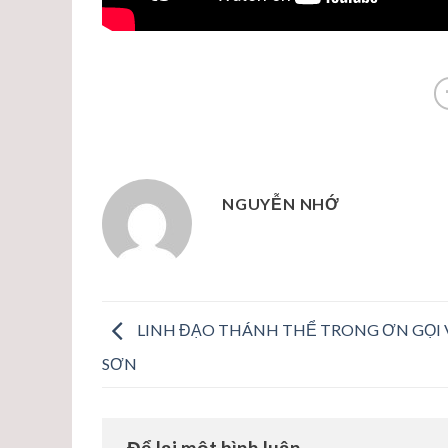
NGUYỄN NHỚ
LINH ĐẠO THÁNH THỂ TRONG ƠN GỌI 
SƠN
Để lại một bình luận