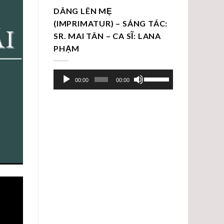
DÂNG LÊN MẸ
(IMPRIMATUR) – SÁNG TÁC:
SR. MAI TÂN – CA SĨ: LANA
PHẠM
Trình
Sử
00:00
00:00
chơi
dụng
Audio
các
phím
mũi
tên
Lên/Xuống
để
tăng
hoặc
giảm
âm