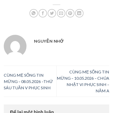
NGUYỄN NHỚ
CÙNG MẸ SỐNG TIN
CÙNG MẸ SỐNG TIN
MỪNG – 10.05.2026 – CHÚA
MỪNG – 08.05.2026 –THỨ
NHẬT VI PHỤC SINH –
SÁU TUẦN V PHỤC SINH
NĂM A
Để lại một bình luận