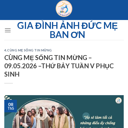
Skip
to
content
GIA ĐÌNH ẢNH ĐỨC MẸ
BAN ƠN
4.CÙNG MẸ SỐNG TIN MỪNG
CÙNG MẸ SỐNG TIN MỪNG –
09.05.2026 –THỨ BẢY TUẦN V PHỤC
SINH
08
Th5