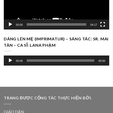
00:00
04:17
DÂNG LÊN MẸ (IMPRIMATUR) – SÁNG TÁC: SR. MAI
TÂN – CA SĨ: LANA PHẠM
Trình
00:00
00:00
chơi
Audio
TRANG ĐƯỢC CỘNG TÁC THỰC HIỆN BỞI:
GIÁO DÂN