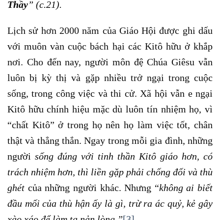
Thầy
” (c.21).
Lịch sử hơn 2000 năm của Giáo Hội được ghi dấu
với muôn vàn cuộc bách hại các Kitô hữu ở khắp
nơi. Cho đến nay, người môn đệ Chúa Giêsu vẫn
luôn bị kỳ thị và gặp nhiều trở ngại trong cuộc
sống, trong công việc và thi cử. Xã hội vẫn e ngại
Kitô hữu chính hiệu mặc dù luôn tín nhiệm họ, vì
“chất Kitô” ở trong họ nên họ làm việc tốt, chân
thật và thẳng thắn. Ngay trong mỗi gia đình, những
người
sống đúng với tinh thần Kitô giáo hơn, có
trách nhiệm hơn, thì liền gặp phải chống đối và thù
ghét
của những người khác. Nhưng “
không ai biết
đầu mối của thù hận ấy là gì, trừ ra ác quỷ, kẻ gây
xào xáo để làm ta nản lòng.”
[3]