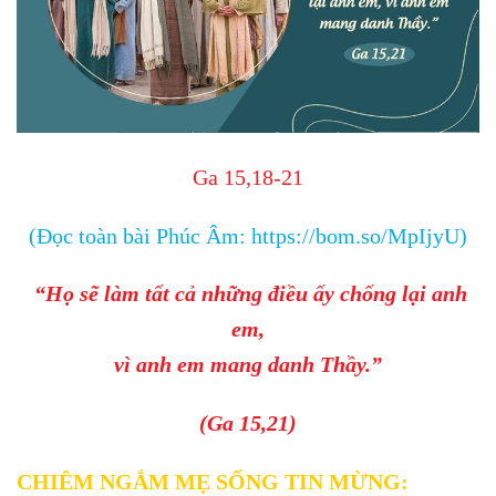
Ga 15,18-21
(Đọc toàn bài Phúc Âm:
https://bom.so/MpIjyU
)
“Họ sẽ làm tất cả những điều ấy chống lại anh
em,
vì anh em mang danh Thầy.”
(Ga 15,21)
CHIÊM NGẮM MẸ SỐNG TIN MỪNG: