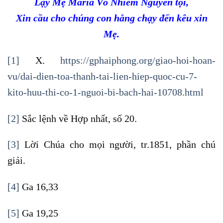
Lạy Mẹ Maria Vô Nhiễm Nguyên tội,
Xin cầu cho chúng con hằng chạy đến kêu xin
Mẹ.
[1]
X.
https://gphaiphong.org/giao-hoi-hoan-
vu/dai-dien-toa-thanh-tai-lien-hiep-quoc-cu-7-
kito-huu-thi-co-1-nguoi-bi-bach-hai-10708.html
[2]
Sắc lệnh về Hợp nhất, số 20.
[3]
Lời Chúa cho mọi người, tr.1851, phần chú
giải.
[4]
Ga 16,33
[5]
Ga 19,25