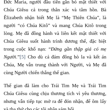
Đức Maria, người đầu tiên gắn bó mật thiết với
Chúa Giêsu cả trong thân xác và tâm hồn. Bà
Êlizabeth nhận biết Mẹ là “Mẹ Thiên Chúa”, là
người “có Chúa Kitô” và mang Chúa Kitô trong
lòng. Mẹ đã đồng hành và liên kết mật thiết với
Chúa Giêsu suốt hành trình dương thế, đặc biệt
trong cuộc khổ nạn: “
Đứng gần thập giá có mẹ
Người.
”
[5]
Cho dù cả đám đông hò la và kết án
Chúa, Mẹ vẫn trung thành với Người, và Mẹ đã
cùng Người chiến thắng thế gian.
Thế gian đã làm cho Trái Tim Mẹ và Trái Tim
Chúa Giêsu cùng chịu thương tích vì yêu thương,
nhưng vẫn tiếp tục mở ra để đón nhận, để ôm lấy
và tha thứ cho các tội nhân sám hối.