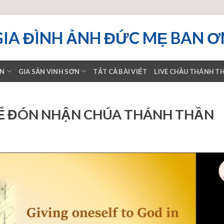
GIA ĐÌNH ẢNH ĐỨC MẸ BAN Ơ
ƠN
GIA SẢN VINH SƠN
TẤT CẢ BÀI VIẾT
LIVE CHẦU THÁNH T
Ể ĐÓN NHẬN CHÚA THÁNH THẦN