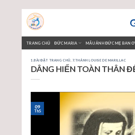
Skip
to
content
TRANG CHỦ
ĐỨC MARIA
MẪU ẢNH ĐỨC MẸ BAN 
1.BÀI ĐẶT TRANG CHỦ
,
7.THÁNH LOUISE DE MARILLAC
DÂNG HIẾN TOÀN THÂN Đ
09
Th5