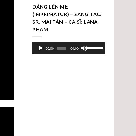
DÂNG LÊN MẸ
(IMPRIMATUR) – SÁNG TÁC:
SR. MAI TÂN – CA SĨ: LANA
PHẠM
Trình
Sử
00:00
00:00
chơi
dụng
Audio
các
phím
mũi
tên
Lên/Xuống
để
tăng
hoặc
giảm
âm