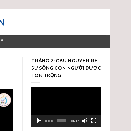
N
HỂ
THÁNG 7: CẦU NGUYỆN ĐỂ
SỰ SỐNG CON NGƯỜI ĐƯỢC
TÔN TRỌNG
Trình
chơi
Video
00:00
04:17