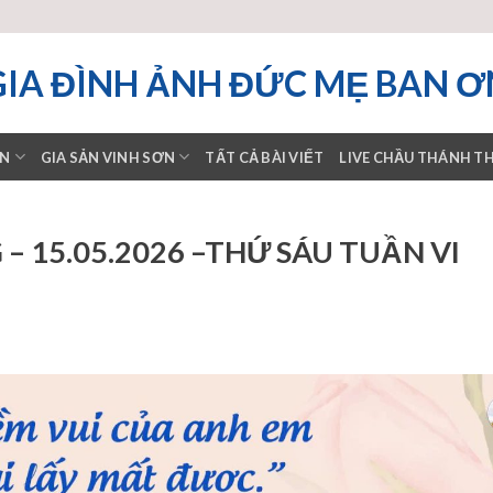
GIA ĐÌNH ẢNH ĐỨC MẸ BAN Ơ
ƠN
GIA SẢN VINH SƠN
TẤT CẢ BÀI VIẾT
LIVE CHẦU THÁNH T
 15.05.2026 –THỨ SÁU TUẦN VI