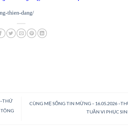
ng-thien-dang/
 –THỨ
CÙNG MẸ SỐNG TIN MỪNG – 16.05.2026 –T
 TÔNG
TUẦN VI PHỤC SI