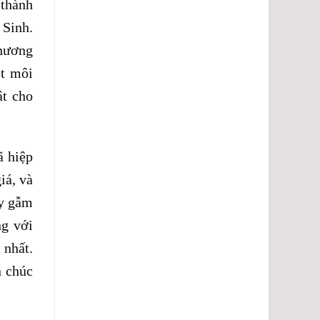
 thành
 Sinh.
thương
ột môi
ật cho
ã hiệp
iá, và
uy gẫm
ng với
 nhất.
n chúc