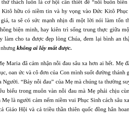
 thử thách luôn là cơ hội cần thiết để “nỗi buồn biến
g Kitô hữu có niềm tin và hy vọng vào Đức Kitô Phục
giá, ta sẽ có sức mạnh nhịn đi một lời nói làm tổn 
ông biện minh, hay kiên trì sống trung thực giữa m
 làm cho ta được đẹp lòng Chúa, đem lại bình an th
m nhưng
không ai lấy mất được.
ẹ Maria đã cảm nhận nỗi đau sâu xa hơn ai hết. Mẹ đ
hục, oan ức và cô đơn của Con mình suốt đường thánh g
a Người. “Bảy nỗi đau” của Mẹ mà chúng ta thường s
iêu biểu trong muôn vàn nỗi đau mà Mẹ phải chịu cù
h Mẹ là người cảm nếm niềm vui Phục Sinh cách sâu xa
cả Giáo Hội và cả triều thần thiên quốc đồng hân hoa