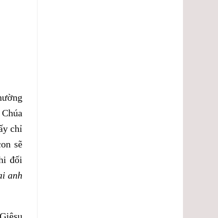
lượng.
thường
, Chúa
ấy chỉ
con sẽ
hi đối
ại anh
 Giêsu