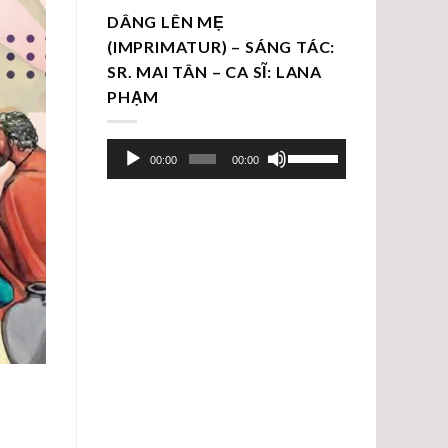
DÂNG LÊN MẸ
(IMPRIMATUR) – SÁNG TÁC:
SR. MAI TÂN – CA SĨ: LANA
PHẠM
Trình
Sử
00:00
00:00
chơi
dụng
Audio
các
phím
mũi
tên
Lên/Xuống
để
tăng
hoặc
giảm
âm