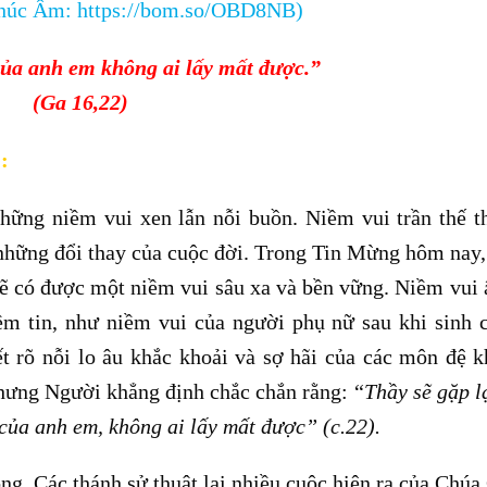
Phúc Âm:
https://bom.so/OBD8NB
)
của anh em không ai lấy mất được.”
(Ga 16,22)
:
hững niềm vui xen lẫn nỗi buồn. Niềm vui trần thế 
 những đổi thay của cuộc đời. Trong Tin Mừng hôm nay
sẽ có được một niềm vui sâu xa và bền vững. Niềm vui 
iềm tin, như niềm vui của người phụ nữ sau khi sinh 
t rõ nỗi lo âu khắc khoải và sợ hãi của các môn đệ k
nhưng Người khẳng định chắc chắn rằng: “
Thầy sẽ gặp l
của anh em, không ai lấy mất được” (c.22).
ng. Các thánh sử thuật lại nhiều cuộc hiện ra của Chúa