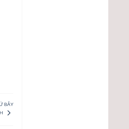
HỨ BẢY
NH