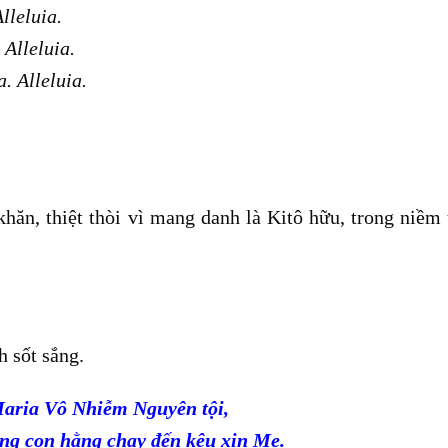
lleluia.
Alleluia.
. Alleluia.
ăn, thiệt thòi vì mang danh là Kitô hữu, trong niềm 
 sốt sắng.
aria Vô Nhiễm Nguyên tội,
ng con hằng chạy đến kêu xin Mẹ.