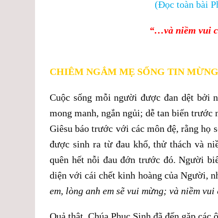
(Đọc toàn bài 
“
…
và niềm vui 
CHIÊM NGẮM MẸ SỐNG TIN MỪNG
Cuộc sống mỗi người được đan dệt bởi n
mong manh, ngắn ngủi; dễ tan biến trước
Giêsu báo trước với các môn đệ, rằng họ 
được sinh ra từ đau khổ, thử thách và n
quên hết nỗi đau đớn trước đó. Người biế
diện với cái chết kinh hoàng của Người, 
em, lòng anh em sẽ vui mừng; và niềm vui 
Quả thật, Chúa Phục Sinh đã đến gặp các ô