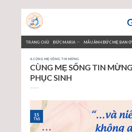
Skip
to
content
TRANG CHỦ
ĐỨC MARIA
MẪU ẢNH ĐỨC MẸ BAN 
4.CÙNG MẸ SỐNG TIN MỪNG
CÙNG MẸ SỐNG TIN MỪNG –
PHỤC SINH
15
Th5