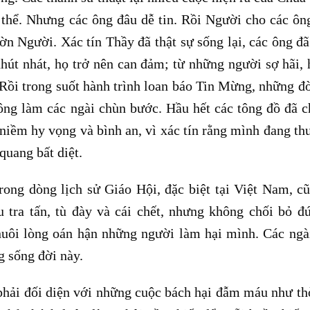
p thể. Nhưng các ông đâu dễ tin. Rồi Người cho các ô
ờn Người. Xác tín Thầy đã thật sự sống lại, các ông đ
hút nhát, họ trở nên can đảm; từ những người sợ hãi, 
Rồi trong suốt hành trình loan báo Tin Mừng, những đò
hông làm các ngài chùn bước. Hầu hết các tông đồ đã c
 niềm hy vọng và bình an, vì xác tín rằng mình đang th
quang bất diệt.
trong dòng lịch sử Giáo Hội, đặc biệt tại Việt Nam, c
 tra tấn, tù đày và cái chết, nhưng không chối bỏ đứ
uôi lòng oán hận những người làm hại mình. Các ngà
 sống đời này.
phải đối diện với những cuộc bách hại đẫm máu như th