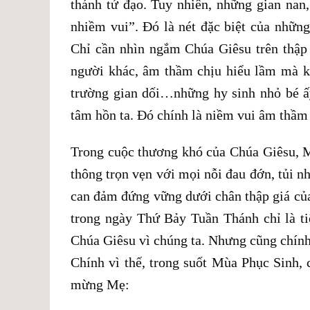
thánh tử đạo. Tuy nhiên, những gian nan,
nhiềm vui”. Đó là nét đặc biệt của nhữn
Chỉ cần nhìn ngắm Chúa Giêsu trên thập 
người khác, âm thầm chịu hiểu lầm mà kh
trường gian dối…những hy sinh nhỏ bé ấy
tâm hồn ta. Đó chính là niềm vui âm thầ
Trong cuộc thương khó của Chúa Giêsu, M
thông trọn vẹn với mọi nỗi đau đớn, tủi n
can đảm đứng vững dưới chân thập giá củ
trong ngày Thứ Bảy Tuần Thánh chỉ là t
Chúa Giêsu vì chúng ta. Nhưng cũng chín
Chính vì thế, trong suốt Mùa Phục Sinh, 
mừng Mẹ: