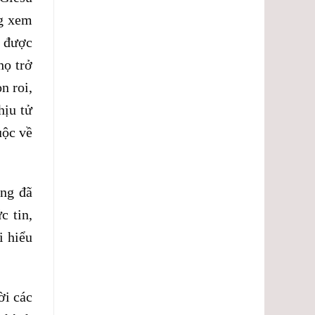
ng xem
ã được
họ trở
n roi,
hịu tử
uộc về
ũng đã
c tin,
i hiểu
ời các