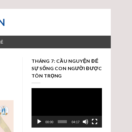
N
HỂ
THÁNG 7: CẦU NGUYỆN ĐỂ
SỰ SỐNG CON NGƯỜI ĐƯỢC
TÔN TRỌNG
Trình
chơi
Video
00:00
04:17